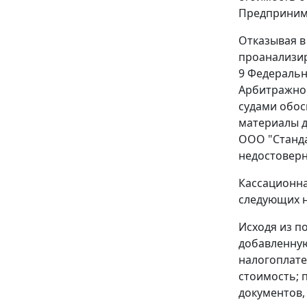
Предпринима
Отказывая в
проанализи
9
Федерально
Арбитражног
судами обос
материалы д
ООО "Станда
недостоверн
Кассационна
следующих н
Исходя из 
добавленную
налогоплате
стоимость; 
документов,