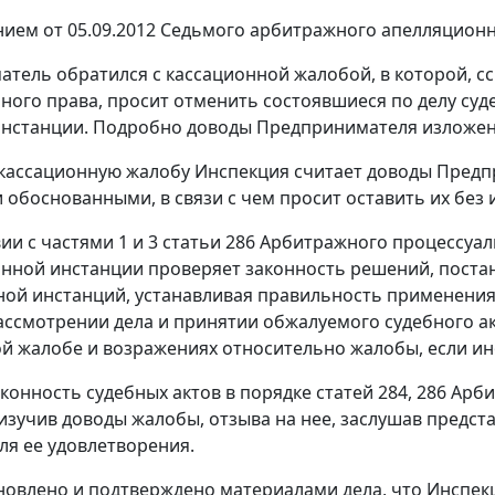
нием
от 05.09.2012 Седьмого арбитражного апелляционн
тель обратился с кассационной жалобой, в которой, с
ного права, просит отменить состоявшиеся по делу суд
инстанции. Подробно доводы Предпринимателя изложен
 кассационную жалобу Инспекция считает доводы Предп
 обоснованными, в связи с чем просит оставить их без 
вии с
частями 1
и
3 статьи 286
Арбитражного процессуал
онной инстанции проверяет законность решений, пост
ой инстанций, устанавливая правильность применения
ассмотрении дела и принятии обжалуемого судебного ак
й жалобе и возражениях относительно жалобы, если и
конность судебных актов в порядке
статей 284
,
286
Арби
изучив доводы жалобы, отзыва на нее, заслушав предст
ля ее удовлетворения.
новлено и подтверждено материалами дела, что Инспек