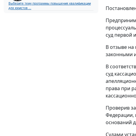
Выберите тему программы повышения квалификации
Постановле
для юристов ...
Предпринима
процессуаль
суд первой 
В отзыве на
законными и
В соответст
суд кассаци
апелляционн
права при р
кассационно
Проверив за
Федерации, 
оснований д
Судами уста