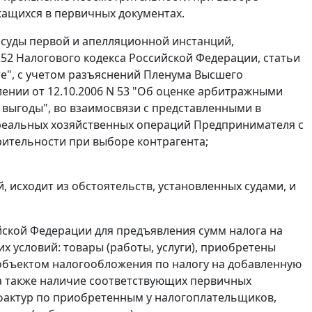
ащихся в первичных документах.
 суды первой и апелляционной инстанций,
252
Налогового кодекса Российской Федерации,
статьи
те", с учетом разъяснений Пленума Высшего
лении
от 12.10.2006 N 53 "Об оценке арбитражными
выгоды", во взаимосвязи с представленными в
 реальных хозяйственных операций Предпринимателя с
ительности при выборе контрагента;
 исходит из обстоятельств, установленных судами, и
йской Федерации для предъявления сумм налога на
 условий: товары (работы, услуги), приобретены
объектом налогообложения по налогу на добавленную
, а также наличие соответствующих первичных
фактур
по приобретенным у налогоплательщиков,