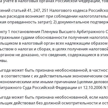
а учете в налоговых органах Российской Федерации, тов
ожений
статьей 41
,
247
,
251
Налогового кодекса Российск
ых расходов возникает при соблюдении налогоплатель
кая оправданность затрат); 2) документальное подтверж
нкту 1
постановления Пленума Высшего Арбитражного Суд
тражными судами обоснованности получения налогопл
ельщиком в налоговый орган всех надлежащим образом
ьством о налогах и сборах, в целях получения налогово
рганом не доказано, что сведения, содержащиеся в этих
ивы.
ыгода может быть признана необоснованной, в частност
 в соответствии с их действительным экономическим с
кономическими или иными причинами (целями делового
итражного Суда Российской Федерации от 12.10.2006 N 5
ыгода может быть признана необоснованной, если нало
льщик действовал без должной осмотрительности и ост