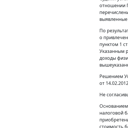
отношении П
перечисления
выявленные 
По результа
о привлечен
пунктом 1 с
Указанным р
доходы физи
вышеуказанн
Решением Уп
от 14.02.20
Не согласив
Основанием 
налоговой б
приобретени
стоимость б