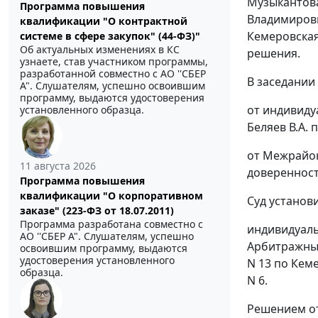
Музыкантова
Программа повышения
Владимирови
квалификации "О контрактной
Кемеровская
системе в сфере закупок" (44-ФЗ)"
Об актуальных изменениях в КС
решения.
узнаете, став участником программы,
разработанной совместно с АО ''СБЕР
В заседании
А". Слушателям, успешно освоившим
программу, выдаются удостоверения
от индивиду
установленного образца.
Беляев В.А. 
от Межрайон
11 августа 2026
доверенности
Программа повышения
квалификации "О корпоративном
Суд установи
заказе" (223-ФЗ от 18.07.2011)
Программа разработана совместно с
индивидуаль
АО ''СБЕР А". Слушателям, успешно
Арбитражный
освоившим программу, выдаются
удостоверения установленного
N 13 по Кем
образца.
N 6.
Решением
о