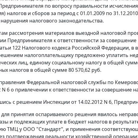
редпринимателя по вопросу правильности исчисления 
) налогов и сборов за период с 01.01.2009 по 31.12.2010,
нарушения налогового законодательства.
там рассмотрения материалов выездной налоговой пров
ии Предпринимателя к ответственности за совершение
татьи 122
Налогового кодекса Российской Федерации, в в
ешением налогоплательщику предложено уплатить недо
ческих лиц, единому социальному налогу в общей сумме
ых налогов в общей сумме 80 570,62 руб.
равления Федеральной налоговой службы по Кемеровск
12 N 6 о привлечении к ответственности за совершение 
шись с решением Инспекции от 14.02.2012 N 6, Предпри
для принятия оспариваемого решения явилось неправо
азы и подлежащих уплате в бюджет налогов в результат
ю ТМЦ у ООО "Стандарт", и применения соответствующ
ез подтверждения реальности хозяйственной операции