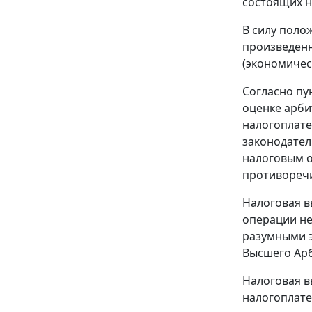
состоящих н
В силу пол
произведенн
(экономичес
Согласно
пу
оценке арби
налогоплат
законодател
налоговым о
противореч
Налоговая в
операции не
разумными э
Высшего Арб
Налоговая в
налогоплате