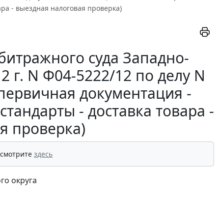
ара - выездная налоговая проверка)
битражного суда Западно-
2 г. N Ф04-5222/12 по делу N
 первичная документация -
тандарты - доставка товара -
я проверка)
 смотрите
здесь
го округа