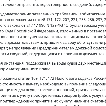
телем контрагента; недостоверность сведений, содерж
 удовлетворении заявленных требований, арбитражные
ровав положения
статей 171
,
172
,
207
,
221
,
235
,
236
,
237
,
го закона от 21.11.1996 N 129-ФЗ "О бухгалтерском уче
о Суда Российской Федерации, изложенных в
постанов
нованности получения налогоплательщиком налоговой 
ела доказательствами, пришли к выводу об отсутствии
рт"; непроявлении Предпринимателем должной осмотр
ости сведений, содержащихся в первичных документах.
я инстанция, поддерживая выводы судов двух инстанций,
орм материального права.
положений
статей 169
,
171
,
172
Налогового кодекса Росси
 стоимость к вычету необходимо выполнение следующих
льщиком для осуществления операций, признаваемых 
принятие к учету приобретенных товаров (работ, услуг)
 подтверждающих принятие их к учету; наличие
счетов-