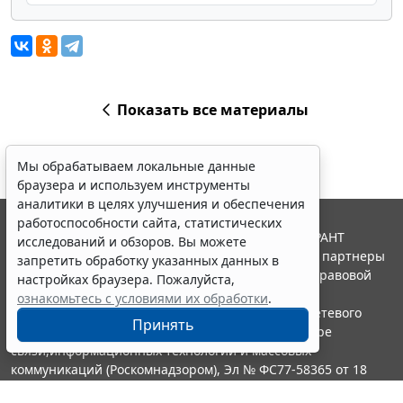
Показать все материалы
Мы обрабатываем локальные данные
браузера и используем инструменты
аналитики в целях улучшения и обеспечения
работоспособности сайта, статистических
© ООО "НПП "ГАРАНТ-СЕРВИС", 2026. Система ГАРАНТ
исследований и обзоров. Вы можете
выпускается с 1990 года. Компания "Гарант" и ее партнеры
запретить обработку указанных данных в
являются участниками Российской ассоциации правовой
настройках браузера. Пожалуйста,
информации ГАРАНТ.
ознакомьтесь с условиями их обработки
.
Портал ГАРАНТ.РУ зарегистрирован в качестве сетевого
Принять
издания Федеральной службой по надзору в сфере
связи,информационных технологий и массовых
коммуникаций (Роскомнадзором), Эл № ФС77-58365 от 18
июня 2014 года.