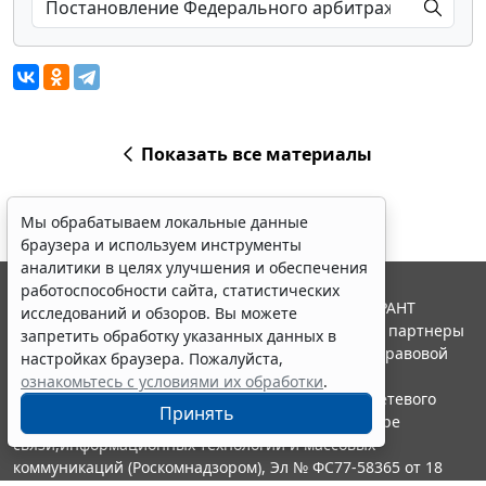
Показать все материалы
Мы обрабатываем локальные данные
браузера и используем инструменты
аналитики в целях улучшения и обеспечения
работоспособности сайта, статистических
© ООО "НПП "ГАРАНТ-СЕРВИС", 2026. Система ГАРАНТ
исследований и обзоров. Вы можете
выпускается с 1990 года. Компания "Гарант" и ее партнеры
запретить обработку указанных данных в
являются участниками Российской ассоциации правовой
настройках браузера. Пожалуйста,
информации ГАРАНТ.
ознакомьтесь с условиями их обработки
.
Портал ГАРАНТ.РУ зарегистрирован в качестве сетевого
Принять
издания Федеральной службой по надзору в сфере
связи,информационных технологий и массовых
коммуникаций (Роскомнадзором), Эл № ФС77-58365 от 18