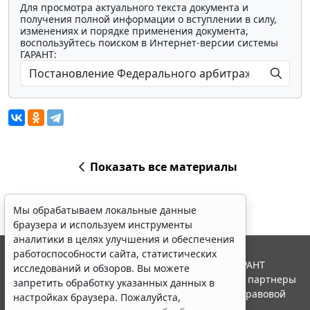
Для просмотра актуального текста документа и
получения полной информации о вступлении в силу,
изменениях и порядке применения документа,
воспользуйтесь поиском в Интернет-версии системы
ГАРАНТ:
Показать все материалы
Мы обрабатываем локальные данные
браузера и используем инструменты
аналитики в целях улучшения и обеспечения
работоспособности сайта, статистических
© ООО "НПП "ГАРАНТ-СЕРВИС", 2026. Система ГАРАНТ
исследований и обзоров. Вы можете
выпускается с 1990 года. Компания "Гарант" и ее партнеры
запретить обработку указанных данных в
являются участниками Российской ассоциации правовой
настройках браузера. Пожалуйста,
информации ГАРАНТ.