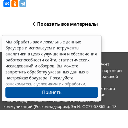
Показать все материалы
Мы обрабатываем локальные данные
браузера и используем инструменты
аналитики в целях улучшения и обеспечения
работоспособности сайта, статистических
© ООО "НПП "ГАРАНТ-СЕРВИС", 2026. Система ГАРАНТ
исследований и обзоров. Вы можете
выпускается с 1990 года. Компания "Гарант" и ее партнеры
запретить обработку указанных данных в
являются участниками Российской ассоциации правовой
настройках браузера. Пожалуйста,
информации ГАРАНТ.
ознакомьтесь с условиями их обработки
.
Портал ГАРАНТ.РУ зарегистрирован в качестве сетевого
Принять
издания Федеральной службой по надзору в сфере
связи,информационных технологий и массовых
коммуникаций (Роскомнадзором), Эл № ФС77-58365 от 18
июня 2014 года.
16+