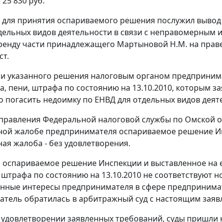
 25 830 руб.
 для принятия оспариваемого решения послужил вывод
дельных видов деятельности в связи с неправомерным 
аренду части принадлежащего Мартыновой Н.М. на прав
ст.
и указанного решения налоговым органом предпринима
ра, пени, штрафа по состоянию на 13.10.2010, которым з
 погасить недоимку по ЕНВД для отдельных видов деяте
равления Федеральной налоговой службы по Омской обл
ой жалобе предпринимателя оспариваемое решение Ин
ая жалоба - без удовлетворения.
о оспариваемое решение Инспекции и выставленное на е
, штрафа по состоянию на 13.10.2010 не соответствуют
онные интересы предпринимателя в сфере предпринима
тель обратилась в арбитражный суд с настоящим заяв
 удовлетворении заявленных требований, суды пришли 