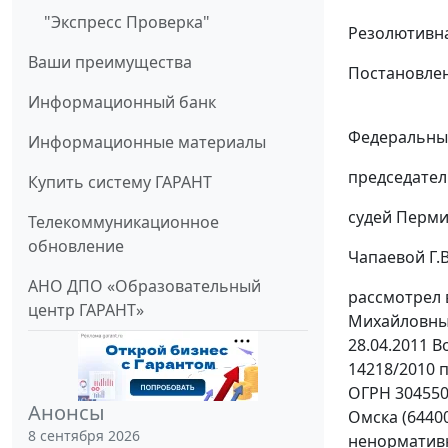
"Экспресс Проверка"
Резолютивна
Ваши преимущества
Постановлен
Информационный банк
Федеральный
Информационные материалы
председател
Купить систему ГАРАНТ
судей Перми
Телекоммуникационное
обновление
Чапаевой Г.В
АНО ДПО «Образовательный
рассмотрел 
центр ГАРАНТ»
Михайловны 
28.04.2011 В
14218/2010 
ОГРН 304550
Анонсы
Омска (64400
8 сентября 2026
ненормативн