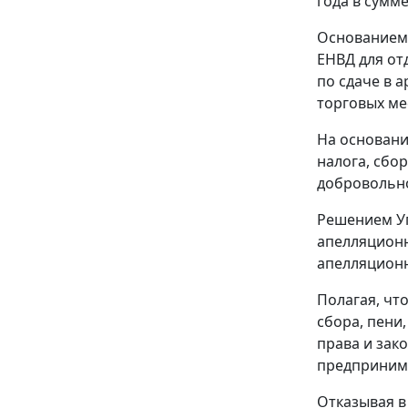
года в сумме
Основанием
ЕНВД для от
по сдаче в 
торговых ме
На основани
налога, сбо
добровольно
Решением Уп
апелляционн
апелляционн
Полагая, чт
сбора, пени
права и зак
предпринима
Отказывая в