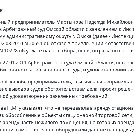
л:
ный предприниматель Мартынова Надежда Михайловна 
в Арбитражный суд Омской области с заявлением к Инс
у административному округу г. Омска (далее - Инспекц
02.08.2010 N 20651 об отказе в привлечении к ответст
 10728 об уплате налога, сбора, пени, штрафа по состоя
 27.01.2011 Арбитражного суда Омской области, оставл
битражного апелляционного суда, в удовлетворении за
ной жалобе предприниматель, ссылаясь на неправильн
вие выводов судов обстоятельствам дела, просит решен
т об удовлетворении заявленных требований.
а Н.М. указывает, что не передавала в аренду стацион
ак обособленные объекты стационарной торговой сети,
в аренду части нежилого помещения, на которых аренда
ности, самостоятельно оборудовали данные площади дл