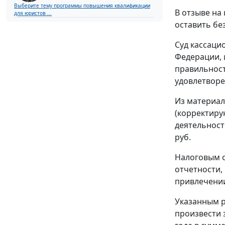
Выберите тему программы повышения квалификации
В отзыве на
для юристов ...
оставить бе
Суд кассаци
Федерации, 
правильност
удовлетворе
Из материал
(корректиру
деятельност
руб.
Налоговым о
отчетности, 
привлечении
Указанным р
произвести 