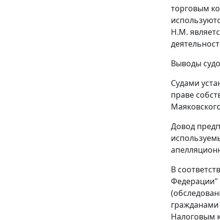
торговым ко
используютс
Н.М. являет
деятельност
Выводы судо
Судами уста
праве собст
Маяковского
Довод предп
используемы
апелляционн
В соответст
Федерации" 
(обследован
гражданами 
Налоговым 