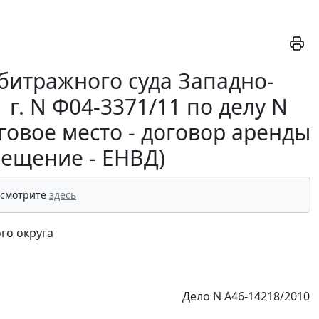
битражного суда Западно-
 г. N Ф04-3371/11 по делу N
говое место - договор аренды
мещение - ЕНВД)
 смотрите
здесь
го округа
Дело N А46-14218/2010