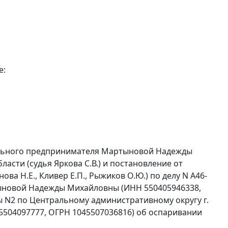
е:
ального предпринимателя Мартыновой Надежды
асти (судья Яркова С.В.) и постановление от
ва Н.Е., Кливер Е.П., Рыжиков О.Ю.) по делу N А46-
ыновой Надежды Михайловны (ИНН 550405946338,
 N2 по Центральному административному округу г.
НН 5504097777, ОГРН 1045507036816) об оспаривании