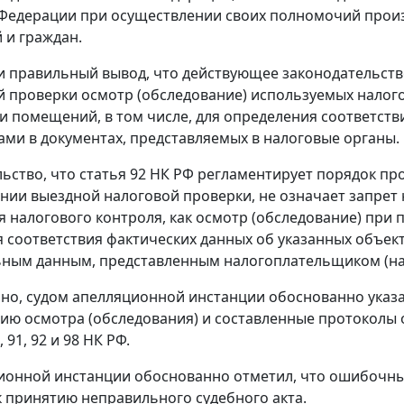
Федерации при осуществлении своих полномочий произ
 и граждан.
и правильный вывод, что действующее законодательств
 проверки осмотр (обследование) используемых нало
и помещений, в том числе, для определения соответст
ми в документах, представляемых в налоговые органы.
льство, что
статья 92
НК РФ регламентирует порядок пр
нии выездной налоговой проверки, не означает запрет 
 налогового контроля, как осмотр (обследование) при
 соответствия фактических данных об указанных объект
ным данным, представленным налогоплательщиком (на
но, судом апелляционной инстанции обоснованно указа
ию осмотра (обследования) и составленные протоколы 
,
91
,
92
и
98
НК РФ.
ионной инстанции обоснованно отметил, что ошибочны
к принятию неправильного судебного акта.