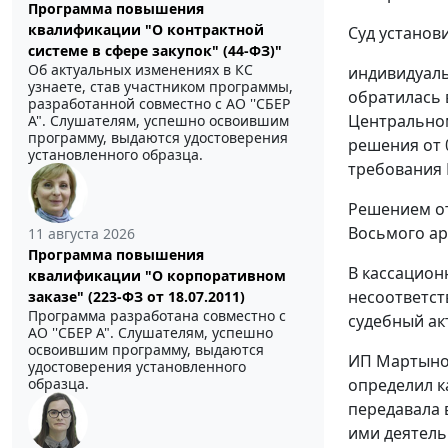
Программа повышения
квалификации "О контрактной
Суд установи
системе в сфере закупок" (44-ФЗ)"
Об актуальных изменениях в КС
индивидуаль
узнаете, став участником программы,
обратилась 
разработанной совместно с АО ''СБЕР
Центральном
А". Слушателям, успешно освоившим
программу, выдаются удостоверения
решения от 
установленного образца.
требования N
Решением от
Восьмого ар
11 августа 2026
Программа повышения
В кассацион
квалификации "О корпоративном
несоответст
заказе" (223-ФЗ от 18.07.2011)
Программа разработана совместно с
судебный ак
АО ''СБЕР А". Слушателям, успешно
освоившим программу, выдаются
ИП Мартынов
удостоверения установленного
образца.
определил к
передавала 
ими деятель