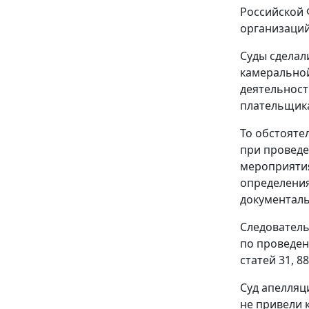
Российской 
организаций
Суды сделал
камеральной
деятельност
плательщика
То обстояте
при проведе
мероприятия
определения
документаль
Следователь
по проведен
статей
31
,
88
Суд апелляц
не привели 