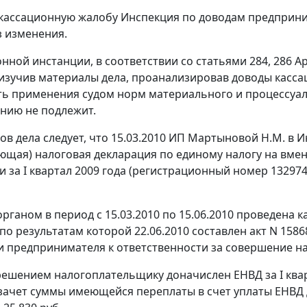
 кассационную жалобу Инспекция по доводам предприни
з изменения.
онной инстанции, в соответствии со
статьями
284
,
286
Ар
изучив материалы дела, проанализировав доводы касса
ь применения судом норм материального и процессуаль
нию не подлежит.
ов дела следует, что 15.03.2010 ИП Мартыновой Н.М. в
ющая) налоговая декларация по единому налогу на вмен
и за I квартал 2009 года (регистрационный номер 132974
рганом в период с 15.03.2010 по 15.06.2010 проведена
по результатам которой 22.06.2010 составлен акт N 1586
 предпринимателя к ответственности за совершение н
ешением налогоплательщику доначислен ЕНВД за I кварт
зачет суммы имеющейся переплаты в счет уплаты ЕНВД д