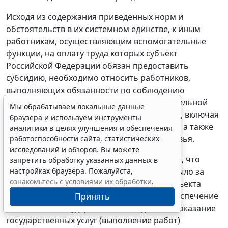
Исходя из содержания приведенных норм и
обстоятельств в их системном единстве, к иным
работникам, осуществляющим вспомогательные
функции, на оплату труда которых субъект
Российской Федерации обязан предоставить
субсидию, необходимо относить работников,
выполняющих обязанности по соблюдению
санитарно-гигиенических норм образовательной
Мы обрабатываем локальные данные
деятельности, санитарно-бытовых условий, включая
браузера и используем инструменты
обслуживание оборудованных гардеробов, а также
аналитики в целях улучшения и обеспечения
по соблюдению требований охраны здоровья.
работоспособности сайта, статистических
исследований и обзоров. Вы можете
Суды пришли к правильным выводам о том, что
запретить обработку указанных данных в
настройках браузера. Пожалуйста,
образовательное учреждение не вправе было за
ознакомьтесь с условиями их обработки
.
счёт полученной субсидии из бюджета субъекта
Российской Федерации на финансовое обеспечение
Принять
выполнения государственного задания на оказание
государственных услуг (выполнение работ)