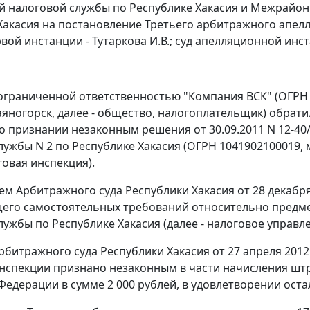
 налоговой службы по Республике Хакасия и Межрайон
Хакасия на
постановление
Третьего арбитражного апелля
рвой инстанции - Тутаркова И.В.; суд апелляционной инста
ограниченной ответственностью "Компания ВСК" (ОГРН 
 Саяногорск, далее - общество, налогоплательщик) обрат
о признании незаконным решения от 30.09.2011 N 12-4
лужбы N 2 по Республике Хакасия (ОГРН 1041902100019, м
говая инспекция).
м Арбитражного суда Республики Хакасия от 28 декабря 2
его самостоятельных требований относительно предм
лужбы по Республике Хакасия (далее - налоговое управле
рбитражного суда Республики Хакасия от 27 апреля 201
нспекции признано незаконным в части начисления шт
Федерации в сумме 2 000 рублей, в удовлетворении ост