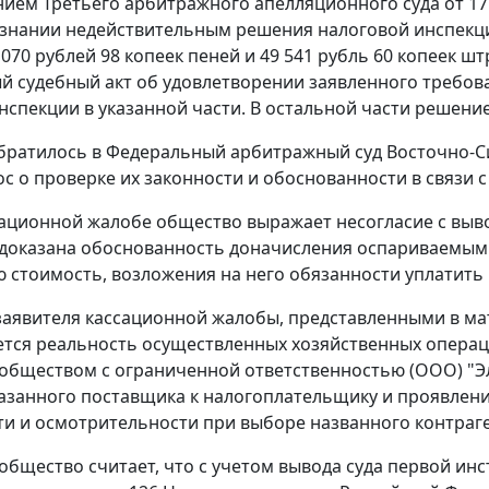
нием
Третьего арбитражного апелляционного суда от 17 
изнании недействительным решения налоговой инспекци
 070 рублей 98 копеек пеней и 49 541 рубль 60 копеек ш
й судебный акт об удовлетворении заявленного требо
нспекции в указанной части. В остальной части решение
ратилось в Федеральный арбитражный суд Восточно-Си
ос о проверке их законности и обоснованности в связи
сационной жалобе общество выражает несогласие с выво
доказана обоснованность доначисления оспариваемым
 стоимость, возложения на него обязанности уплатить 
аявителя кассационной жалобы, представленными в м
тся реальность осуществленных хозяйственных опера
 обществом с ограниченной ответственностью (ООО) "Э
казанного поставщика к налогоплательщику и проявле
и и осмотрительности при выборе названного контраге
 общество считает, что с учетом вывода суда первой и