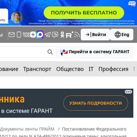
м
Войти
Eng
Перейти в систему ГАРАНТ
ование
Транспорт
Общество
IT
Профессия
П
Документы ленты ПРАЙМ
Постановление Федерального
10/12 по делу N А74-486/2012 (ключевые темы: алкогольная