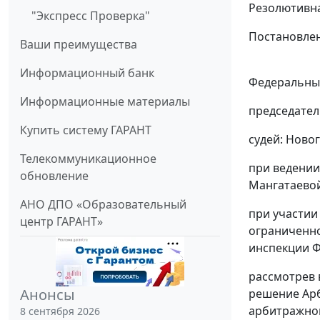
Резолютивна
"Экспресс Проверка"
Постановлен
Ваши преимущества
Информационный банк
Федеральный
Информационные материалы
председател
Купить систему ГАРАНТ
судей: Ново
Телекоммуникационное
при ведении
обновление
Мангатаевой 
АНО ДПО «Образовательный
при участии
центр ГАРАНТ»
ограниченно
инспекции Ф
рассмотрев 
Анонсы
решение
Арб
арбитражног
8 сентября 2026