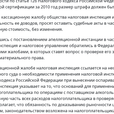
ости по
статье 126
Налогового кодекса Российской Феде
й сертификации за 2010 год размер штрафа должен быт
а кассационную жалобу общества налоговая инспекция и
ьность ее доводов, просят оставить судебные акты в ч
ную стоимость, без изменения.
шись с постановлением апелляционной инстанции в час
нспекция и налоговое управление обратились в Федера
ми жалобами, в которых ставят вопрос о проверке его 
материального права.
сационной жалобе налоговая инспекция ссылается на н
ого суда о необходимости применения налоговой инс
кодекса Российской Федерации при вынесении оспарив
нспекция указывает на то, что оснований для применен
огоплательщика по операциям с поставщиком алкогольн
ную часть всех расходов налогоплательщика в проверяе
олагает, что обязанность по доказыванию рыночности 
м, законодательством возложена на налогоплательщик