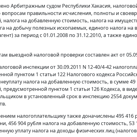
лено Арбитражным судом Республики Хакасия, налогово
 вопросам правильности исчисления, полноты и своевр
, налога на добавленную стоимость, налога на имуществ
ога на добычу полезных ископаемых, единого налога на 
гент) за период с 01.01.2008 по 31.12.2010, а также един
ам выездной налоговой проверки составлен акт от 05.09.
логовой инспекции от 30.09.2011 N 12-40/4-42 налогоп
енной
пунктом 1 статьи 122
Налогового кодекса Российск
 неуплату налога на добавленную стоимость, в сумме 49
й, предусмотренной
пунктом 1 статьи 126
Кодекса, в вид
льщиком в установленный срок в инспекцию 2554 доку
тв.
нием налогоплательщику также доначислены 495 416 ру
ни, 456 904 рубля налога на добавленную стоимость, 53 1
нную уплату налога на доходы физических лиц (налоговы