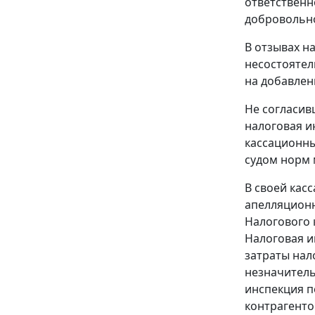
ответственн
добровольно
В отзывах н
несостоятел
на добавлен
Не согласив
налоговая и
кассационны
судом норм 
В своей кас
апелляционн
Налогового 
Налоговая и
затраты нал
незначитель
инспекция п
контрагенто