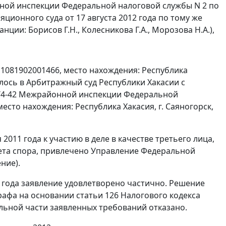
ной инспекции Федеральной налоговой службы N 2 по
ционного суда от 17 августа 2012 года по тому же
нции: Борисов Г.Н., Колесникова Г.А., Морозова Н.А.),
1081902001466, место нахождения: Республика
илось в Арбитражный суд Республики Хакасии с
0/4-42 Межрайонной инспекции Федеральной
есто нахождения: Республика Хакасия, г. Саяногорск,
011 года к участию в деле в качестве третьего лица,
ета спора, привлечено Управление Федеральной
ние).
2 года заявление удовлетворено частично. Решение
рафа на основании
статьи 126
Налогового кодекса
альной части заявленных требований отказано.