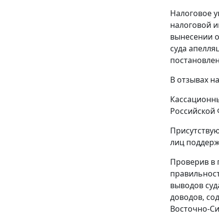
Налоговое у
налоговой 
вынесении о
суда апелля
постановле
В отзывах н
Кассационны
Российской 
Присутствую
лиц поддерж
Проверив в 
правильност
выводов суд
доводов, со
Восточно-Си