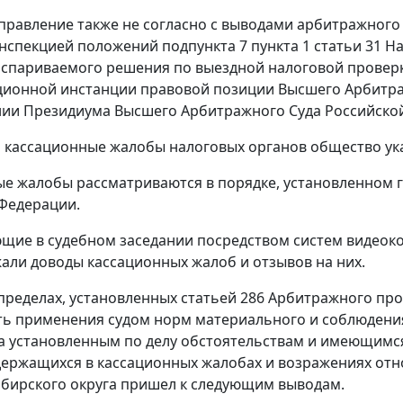
правление также не согласно с выводами арбитражног
инспекцией положений
подпункта 7 пункта 1 статьи 31
На
спариваемого решения по выездной налоговой проверке
ционной инстанции правовой позиции Высшего Арбитра
нии
Президиума Высшего Арбитражного Суда Российской 
а кассационные жалобы налоговых органов общество ука
е жалобы рассматриваются в порядке, установленном
Федерации.
щие в судебном заседании посредством систем видеоко
али доводы кассационных жалоб и отзывов на них.
пределах, установленных
статьей 286
Арбитражного проц
ь применения судом норм материального и соблюдения 
а установленным по делу обстоятельствам и имеющимся 
держащихся в кассационных жалобах и возражениях от
бирского округа пришел к следующим выводам.