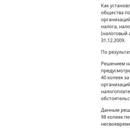
Как установ
общества по
организаций
налога, нал
(налоговый а
31.12.2009.
По результат
Решением на
предусмотр
40 копеек за
организаци
налогоплате
обстоятельс
Данным реше
98 копеек пе
несвоевреме