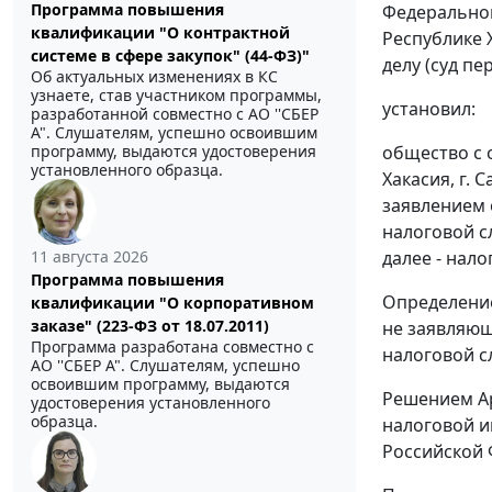
Программа повышения
Федеральной
квалификации "О контрактной
Республике 
системе в сфере закупок" (44-ФЗ)"
делу (суд пе
Об актуальных изменениях в КС
узнаете, став участником программы,
установил:
разработанной совместно с АО ''СБЕР
А". Слушателям, успешно освоившим
программу, выдаются удостоверения
общество с 
установленного образца.
Хакасия, г.
заявлением 
налоговой с
11 августа 2026
далее - нало
Программа повышения
Определение
квалификации "О корпоративном
заказе" (223-ФЗ от 18.07.2011)
не заявляющ
Программа разработана совместно с
налоговой с
АО ''СБЕР А". Слушателям, успешно
освоившим программу, выдаются
Решением
А
удостоверения установленного
образца.
налоговой и
Российской 