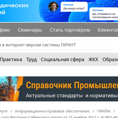
Демо
Семинары
Стать партнером
Клиента
Практика
Труд
Социальная сфера
ЖКХ
Образ
луги
Информационно-правовое обеспечение
ПРАЙМ
суда Восточно-Сибирского округа от 21 ноября 2012 г. N Ф02-46