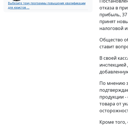
Постановле
Выберите тему программы повышения квалификации
отказа в пр
для юристов ...
прибыль, 37
принят новы
налоговой и
Общество об
ставит вопр
В своей кас
инспекцией 
добавленную
По мнению з
подтверждае
продукции -
товара от у
осторожност
Кроме того,