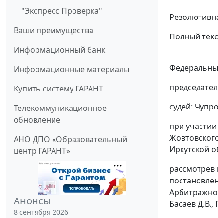
"Экспресс Проверка"
Резолютивна
Ваши преимущества
Полный текс
Информационный банк
Федеральный
Информационные материалы
председател
Купить систему ГАРАНТ
судей: Чупр
Телекоммуникационное
обновление
при участии
Жовтовского
АНО ДПО «Образовательный
Иркутской об
центр ГАРАНТ»
рассмотрев 
постановле
Арбитражног
Анонсы
Басаев Д.В.,
8 сентября 2026