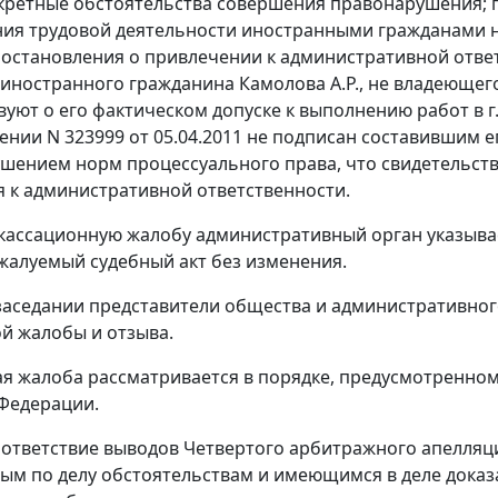
кретные обстоятельства совершения правонарушения; 
ия трудовой деятельности иностранными гражданами н
остановления о привлечении к административной ответс
иностранного гражданина Камолова А.Р., не владеющего
вуют о его фактическом допуске к выполнению работ в 
нии N 323999 от 05.04.2011 не подписан составившим е
шением норм процессуального права, что свидетельст
 к административной ответственности.
 кассационную жалобу административный орган указыва
жалуемый судебный акт без изменения.
заседании представители общества и административног
й жалобы и отзыва.
я жалоба рассматривается в порядке, предусмотренно
Федерации.
ответствие выводов Четвертого арбитражного апелляц
ым по делу обстоятельствам и имеющимся в деле дока