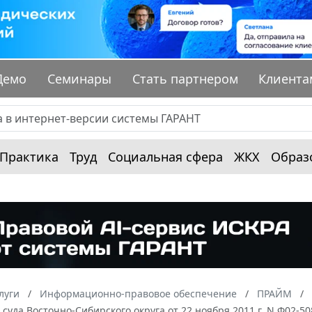
Демо
Семинары
Стать партнером
Клиента
Практика
Труд
Социальная сфера
ЖКХ
Образ
луги
Информационно-правовое обеспечение
ПРАЙМ
суда Восточно-Сибирского округа от 22 ноября 2011 г. N Ф02-50