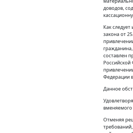
материально
доводов, со
кассационну
Как следует
закона от 2
привлечении
гражданина,
составлен п
Российской 
привлечении
Федерации в
Данное обст
Удовлетворя
вменяемого 
Отменяя реш
требований,