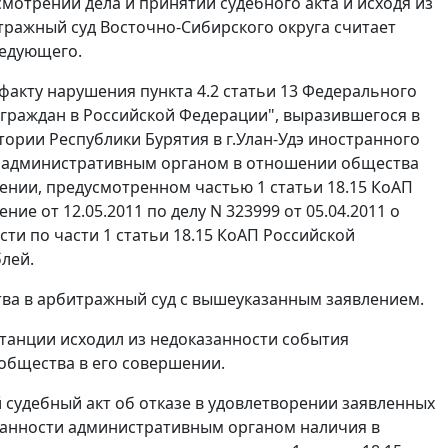
отрении дела и принятии судебного акта и исходя из
ражный суд Восточно-Сибирского округа считает
ледующего.
о факту нарушения
пункта 4.2 статьи 13
Федерального
 граждан в Российской Федерации", выразившегося в
ории Республики Бурятия в г.Улан-Удэ иностранного
, административным органом в отношении общества
шении, предусмотренном
частью 1 статьи 18.15
КоАП
е от 12.05.2011 по делу N 323999 от 05.04.2011 о
ости по
части 1 статьи 18.15
КоАП Российской
лей.
ва в арбитражный суд с вышеуказанным заявлением.
танции исходил из недоказанности события
общества в его совершении.
 судебный акт об отказе в удовлетворении заявленных
занности административным органом наличия в