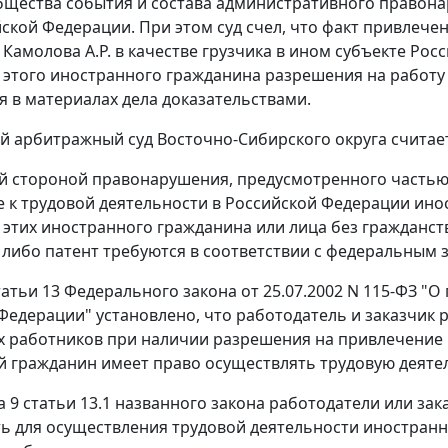
бщества события и состава административного правон
ской Федерации. При этом суд счел, что факт привлече
 Камолова А.Р. в качестве грузчика в ином субъекте Рос
у этого иностранного гражданина разрешения на работу
в материалах дела доказательствами.
 арбитражный суд Восточно-Сибирского округа считае
й стороной правонарушения, предусмотренного
частью
 к трудовой деятельности в Российской Федерации ино
у этих иностранного гражданина или лица без гражданст
либо патент требуются в соответствии с федеральным 
татьи 13
Федерального закона от 25.07.2002 N 115-ФЗ "
Федерации" установлено, что работодатель и заказчик р
 работников при наличии разрешения на привлечение 
 гражданин имеет право осуществлять трудовую деятел
а 9 статьи 13.1
названного закона работодатели или зака
ь для осуществления трудовой деятельности иностран