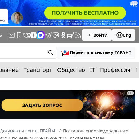
м
Войти
Eng
Перейти в систему ГАРАНТ
ование
Транспорт
Общество
IT
Профессия
П
Документы ленты ПРАЙМ
Постановление Федерального
80/11 по делу N А19-10689/2011 (ключевые темы: