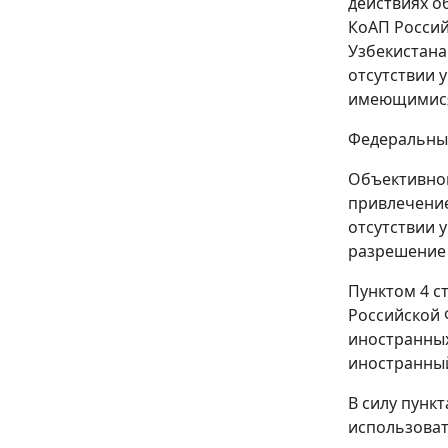
действиях о
КоАП Россий
Узбекистана
отсутствии 
имеющимися 
Федеральный
Объективно
привлечение
отсутствии 
разрешение 
Пунктом 4 с
Российской 
иностранных
иностранный
В силу
пункт
использоват