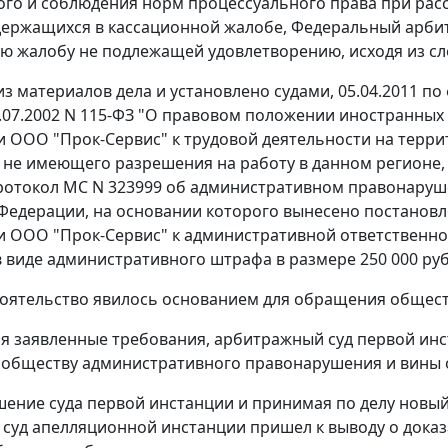
го и соблюдения норм процессуального права при рассм
держащихся в кассационной жалобе, Федеральный арбит
ю жалобу не подлежащей удовлетворению, исходя из с
 из материалов дела и установлено судами, 05.04.2011 п
5.07.2002 N 115-ФЗ "О правовом положении иностранных
 ООО "Прок-Сервис" к трудовой деятельности на террит
 не имеющего разрешения на работу в данном регионе
ротокол МС N 323999 об административном правонару
Федерации, на основании которого вынесено постановлени
 ООО "Прок-Сервис" к административной ответственн
 виде административного штрафа в размере 250 000 руб
оятельство явилось основанием для обращения общест
я заявленные требования, арбитражный суд первой инс
обществу административного правонарушения и вины 
ение суда первой инстанции и принимая по делу новый
 суд апелляционной инстанции пришел к выводу о дока