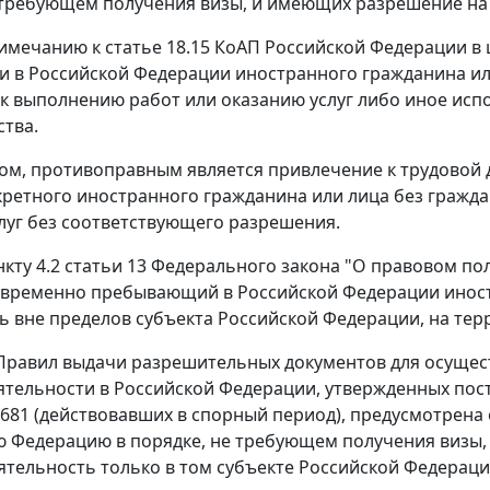
 требующем получения визы, и имеющих разрешение на 
римечанию к
статье 18.15
КоАП Российской Федерации в 
и в Российской Федерации иностранного гражданина или
к выполнению работ или оказанию услуг либо иное исп
ства.
ом, противоправным является привлечение к трудовой 
кретного иностранного гражданина или лица без гражда
луг без соответствующего разрешения.
нкту 4.2 статьи 13
Федерального закона "О правовом по
временно пребывающий в Российской Федерации иност
ь вне пределов субъекта Российской Федерации, на тер
равил выдачи разрешительных документов для осуще
ятельности в Российской Федерации, утвержденных
пос
N 681 (действовавших в спорный период), предусмотрен
ю Федерацию в порядке, не требующем получения визы,
ятельность только в том субъекте Российской Федераци