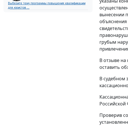
указаны кон
Выберите тему программы повышения квалификации
осуществлен
для юристов ...
вынесении п
объяснения 
свидетельст
правонаруше
грубым нару
привлечения
В отзыве на
оставить об
В судебном 
кассационно
Кассационна
Российской 
Проверив со
установленн