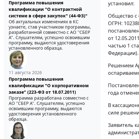
Программа повышения
установил:
квалификации "О контрактной
Общество с 
системе в сфере закупок" (44-ФЗ)"
Об актуальных изменениях в КС
ОГРН: 10238
узнаете, став участником программы,
постановлен
разработанной совместно с АО ''СБЕР
А". Слушателям, успешно освоившим
от 12.05.20
программу, выдаются удостоверения
частью 1 ста
установленного образца.
Федерации).
Решением Ар
11 августа 2026
оспариваемо
Программа повышения
Постановле
квалификации "О корпоративном
заказе" (223-ФЗ от 18.07.2011)
года отмене
Программа разработана совместно с
АО ''СБЕР А". Слушателям, успешно
В кассацион
освоившим программу, выдаются
силе решени
удостоверения установленного
образца.
Заявитель к
администрат