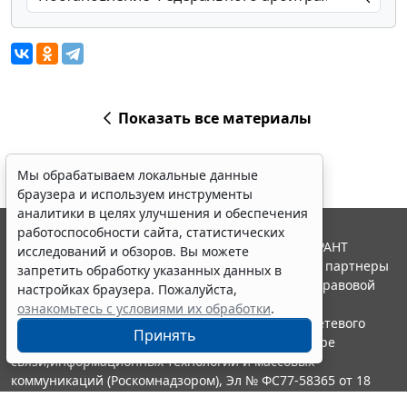
Показать все материалы
Мы обрабатываем локальные данные
браузера и используем инструменты
аналитики в целях улучшения и обеспечения
работоспособности сайта, статистических
© ООО "НПП "ГАРАНТ-СЕРВИС", 2026. Система ГАРАНТ
исследований и обзоров. Вы можете
выпускается с 1990 года. Компания "Гарант" и ее партнеры
запретить обработку указанных данных в
являются участниками Российской ассоциации правовой
настройках браузера. Пожалуйста,
информации ГАРАНТ.
ознакомьтесь с условиями их обработки
.
Портал ГАРАНТ.РУ зарегистрирован в качестве сетевого
Принять
издания Федеральной службой по надзору в сфере
связи,информационных технологий и массовых
коммуникаций (Роскомнадзором), Эл № ФС77-58365 от 18
июня 2014 года.