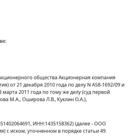
ве:
 акционерного общества Акционерная компания
я) от 21 декабря 2010 года по делу N А58-1692/09 и
марта 2011 года по тому же делу (суд первой
а М.А., Оширова Л.В., Куклин О.А.),
51402064691, ИНН:1435158362) (далее - ООО
я) с иском, уточненном в порядке
статьи 49