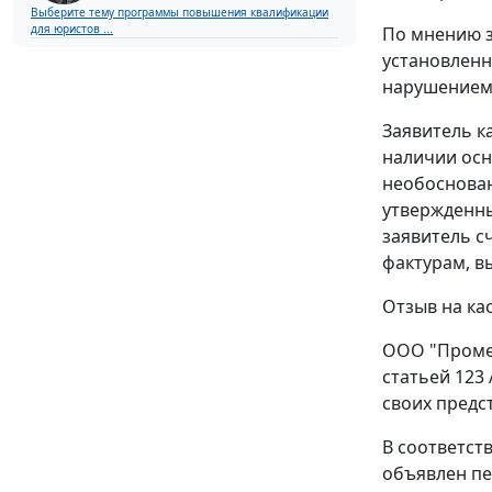
Выберите тему программы повышения квалификации
для юристов ...
По мнению з
установленн
нарушением
Заявитель к
наличии осн
необоснова
утвержденн
заявитель с
фактурам
, 
Отзыв на ка
ООО "Промет
статьей 123
своих предст
В соответст
объявлен пер