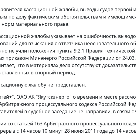
аявителя кассационной жалобы, выводы судов первой и
ым по делу фактическим обстоятельствам и имеющимся 
 норм материального права.
ассационной жалобы указывает на ошибочность выводо
ований для взыскания с ответчика неосновательного об
нно не учли положения
пункта 9.2.1
Правил технической 
ых
приказом
Минэнерго Российской Федерации от 24.03.2
читает, что в материалах дела отсутствуют доказательс
выставленных в спорный период.
ссационную жалобу не представлен.
ей+", ОАО АК "Якутскэнерго" о времени и месте рассм
Арбитражного процессуального кодекса Российской Ф
авителей в судебное заседание не направили, в связи с 
вии со
статьей 163
Арбитражного процессуального кодек
ерыв с 14 часов 10 минут 28 июня 2011 года до 14 часов