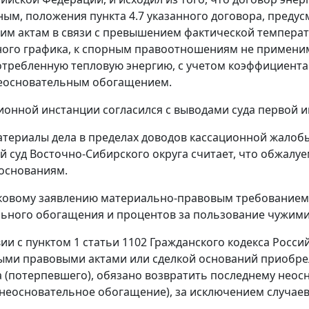
ым, положения пункта 4.7 указанного договора, преду
им актам в связи с превышением фактической температ
ого графика, к спорным правоотношениям не применимы
отребленную тепловую энергию, с учетом коэффициента 
неосновательным обогащением.
ионной инстанции согласился с выводами суда первой и
териалы дела в пределах доводов кассационной жалоб
 суд Восточно-Сибирского округа считает, что обжалу
основаниям.
ковому заявлению материально-правовым требованием 
ьного обогащения и процентов за пользование чужим
вии с
пунктом 1 статьи 1102
Гражданского кодекса Росси
ыми правовыми актами или сделкой оснований приобрел
а (потерпевшего), обязано возвратить последнему нео
неосновательное обогащение), за исключением случае