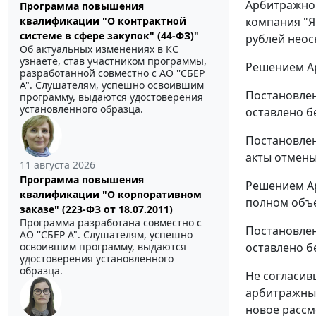
Арбитражног
Программа повышения
компания "Як
квалификации "О контрактной
системе в сфере закупок" (44-ФЗ)"
рублей неос
Об актуальных изменениях в КС
узнаете, став участником программы,
Решением Ар
разработанной совместно с АО ''СБЕР
А". Слушателям, успешно освоившим
Постановлен
программу, выдаются удостоверения
установленного образца.
оставлено б
Постановлен
акты отмены
11 августа 2026
Программа повышения
Решением Ар
квалификации "О корпоративном
полном объ
заказе" (223-ФЗ от 18.07.2011)
Программа разработана совместно с
Постановлен
АО ''СБЕР А". Слушателям, успешно
оставлено б
освоившим программу, выдаются
удостоверения установленного
образца.
Не согласив
арбитражный
новое рассм