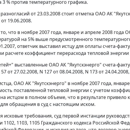
а 3 % против температурного графика.
 разногласий от 23.03.2008 стоит отметка ОАО АК "Якут
от 19.06.2008.
 то, что в ноябре 2007 года, январе и апреле 2008 год
ературой на 5% выше предусмотренного температурног
01.2007, ответчик выставил истцу для оплаты
счета-факт
и расчете коэффициент перерасхода тепловой энергии 
ей+" выставленные ОАО АК "Якутскэнерго" счета-факт
 57 от 27.02.2008, N 127 от 08.04.2008, N 173 от 24.04.2008,
стца, ОАО АК "Якутскэнерго" в ноябре 2007 года, январ
мость поставленной тепловой энергии с учетом коэффиц
на истцом в полном объеме, что в результате привело
для обращения в суд с настоящим иском.
я исковые требования, суд первой инстанции руководс
и 1102
,
1103
,
1105
Гражданского кодекса Российской Фе
сийской Федерации, и исходил из того, что договор энер