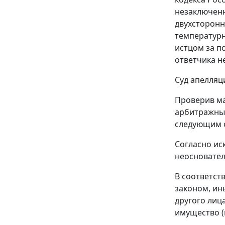
незаключенн
двухсторонн
температурн
истцом за п
ответчика 
Суд апелляц
Проверив ма
арбитражный
следующим 
Согласно ис
неосновател
В соответст
законом, ин
другого лиц
имущество (