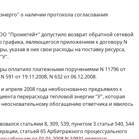
скэнерго" о наличии протокола согласования
а ООО "Прометей+" допустило возврат обратной сетевой
о графика, являющегося приложением к договору N
уры
, указав в них свои расходы на поставку ресурса,
"У".
уры оплатило платежными поручениями N 11796 от
 N 591 от 19.11.2008, N 632 от 06.12.2008.
е и апреле 2008 года необоснованно предъявило к
иента перерасхода тепловой энергии "У", которая
 к неосновательному обогащению ответчика и явилось
твовался
статьями 8
,
309
,
539
,
пунктом 3 статьи 540
,
544
дерации,
статьей 65
Арбитражного процессуального
госнабжения от 01.01.2008 N 10931 является