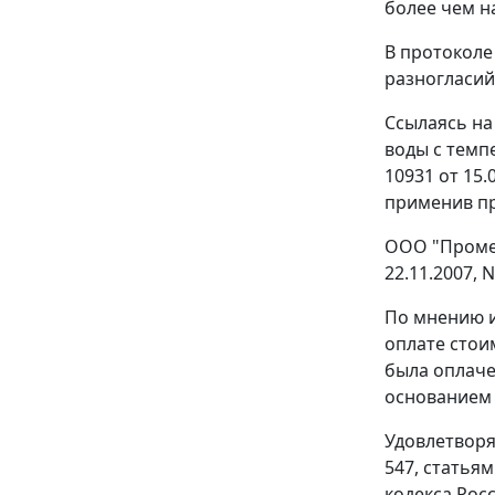
более чем н
В протоколе
разногласий 
Ссылаясь на
воды с темп
10931 от 15.
применив пр
ООО "Промет
22.11.2007, N
По мнению и
оплате стои
была оплаче
основанием 
Удовлетворя
547
,
статьям
кодекса Рос