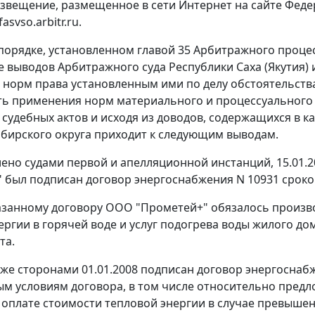
звещение, размещенное в сети Интернет на сайте Фед
asvso.arbitr.ru
.
порядке, установленном
главой 35
Арбитражного процес
е выводов Арбитражного суда Республики Саха (Якутия)
норм права установленным ими по делу обстоятельств
ь применения норм материального и процессуального 
судебных актов и исходя из доводов, содержащихся в 
бирского округа приходит к следующим выводам.
лено судами первой и апелляционной инстанций, 15.01.
 был подписан договор энергоснабжения N 10931 сроком д
азанному договору ООО "Прометей+" обязалось произво
ергии в горячей воде и услуг подогрева воды жилого дом
та.
же сторонами 01.01.2008 подписан договор энергоснабжен
м условиям договора, в том числе относительно предло
 оплате стоимости тепловой энергии в случае превыше