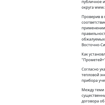
публичное и
округа
www.f
Проверив в 
соответстви
применении 
правильност
обжалуемых 
Восточно-Си
Как установ
"Прометей+"
Согласно ук
тепловой эн
прибора уче
Между теми 
существенны
договора об