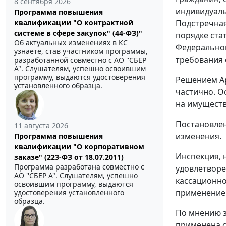
8 сентября 2026
индивидуаль
Программа повышения
Подстречная
квалификации "О контрактной
системе в сфере закупок" (44-ФЗ)"
порядке
ста
Об актуальных изменениях в КС
Федеральной
узнаете, став участником программы,
требования о
разработанной совместно с АО ''СБЕР
А". Слушателям, успешно освоившим
программу, выдаются удостоверения
Решением Ар
установленного образца.
частично. О
на имуществ
Постановлен
11 августа 2026
изменения.
Программа повышения
квалификации "О корпоративном
Инспекция, 
заказе" (223-ФЗ от 18.07.2011)
Программа разработана совместно с
удовлетворе
АО ''СБЕР А". Слушателям, успешно
кассационно
освоившим программу, выдаются
применением
удостоверения установленного
образца.
По мнению з
применена с