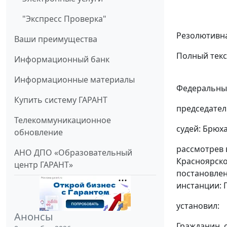
"Экспресс Проверка"
Резолютивна
Ваши преимущества
Полный текс
Информационный банк
Информационные материалы
Федеральный
Купить систему ГАРАНТ
председател
Телекоммуникационное
судей: Брюха
обновление
рассмотрев 
АНО ДПО «Образовательный
Красноярско
центр ГАРАНТ»
постановлен
инстанции: П
установил:
Анонсы
Гражданин, 