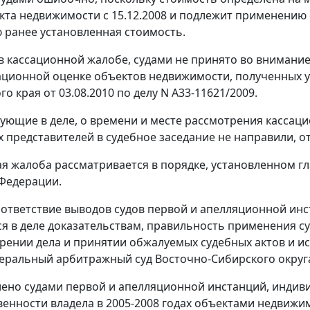
кта недвижимости с 15.12.2008 и подлежит применению 
ранее установленная стоимость.
 в кассационной жалобе, судами не принято во внимани
ционной оценке объектов недвижимости, полученных у
о края от 03.08.2010 по делу N А33-11621/2009.
вующие в деле, о времени и месте рассмотрения касс
х представителей в судебное заседание не направили, о
я жалоба рассматривается в порядке, установленном
гл
Федерации.
ответствие выводов судов первой и апелляционной инс
 в деле доказательствам, правильность применения с
рении дела и принятии обжалуемых судебных актов и ис
еральный арбитражный суд Восточно-Сибирского округ
лено судами первой и апелляционной инстанций, индив
венности владела в 2005-2008 годах объектами недвижи