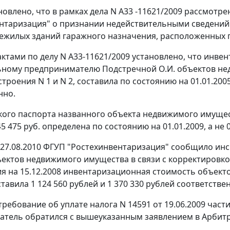
новлено, что в рамках дела N А33 -11621/2009 рассмотр
нтаризация" о признании недействительными сведений
жилых зданий гаражного назначения, расположенных по ад
ктами по делу N А33-11621/2009 установлено, что инв
ному предпринимателю Подстречной О.И. объектов недв
строения N 1 и N 2, составила по состоянию на 01.01.2005-
нно.
кого паспорта названного объекта недвижимого имущес
5 475 руб. определена по состоянию на 01.01.2009, а не 0
27.08.2010 ФГУП "Ростехинвентаризация" сообщило ин
ектов недвижимого имущества в связи с корректировкой
я на 15.12.2008 инвентаризационная стоимость объектов,
оставила 1 124 560 рублей и 1 370 330 рублей соответстве
 требование об уплате налога N 14591 от 19.06.2009 час
тель обратился с вышеуказанным заявлением в Арбитр