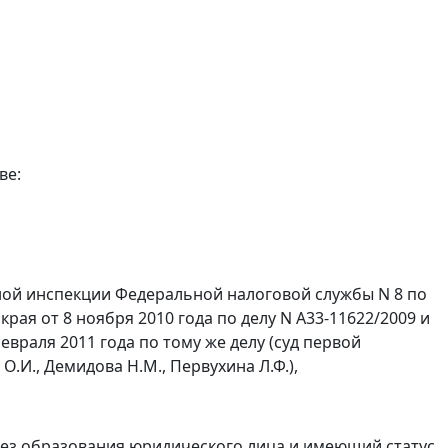
ве:
ой инспекции Федеральной налоговой службы N 8 по
ая от 8 ноября 2010 года по делу N А33-11622/2009 и
враля 2011 года по тому же делу (суд первой
.И., Демидова Н.М., Первухина Л.Ф.),
ез образования юридического лица и имеющий статус