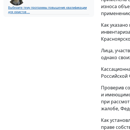
износа объе
Выберите тему программы повышения квалификации
для юристов ...
применению 
Как указано
инвентариза
Красноярског
Лица, участ
однако свои
Кассационна
Российской 
Проверив со
и имеющимся
при рассмот
жалобе, Фед
Как установ
праве собст