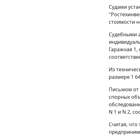
Судами уста
"Ростехинве
стоимости не
Судебными а
индивидуаль
Гаражная 1, 
соответстве
Из техничес
размере 1 64
Письмом от 
спорных объ
обследовани
N 1 и N 2, с
Считая, что
предпринима