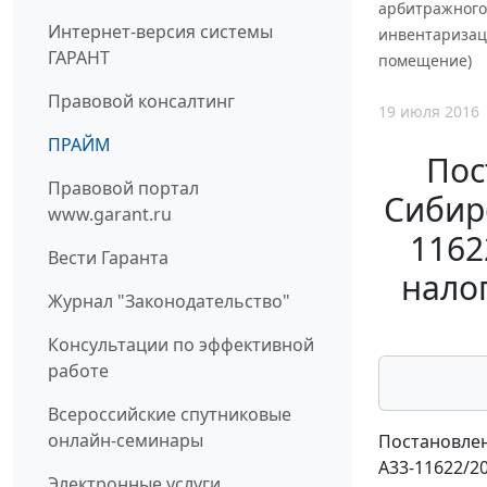
арбитражного 
Интернет-версия системы
инвентаризаци
ГАРАНТ
помещение)
Правовой консалтинг
19 июля 2016
ПРАЙМ
Пос
Правовой портал
Сибирс
www.garant.ru
1162
Вести Гаранта
нало
Журнал "Законодательство"
Консультации по эффективной
работе
Всероссийские спутниковые
онлайн-семинары
Постановлен
А33-11622/2
Электронные услуги