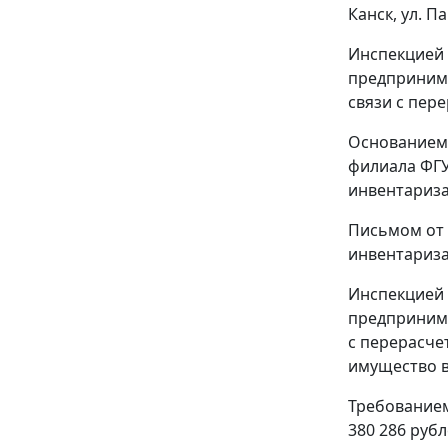
Канск, ул. П
Инспекцией 
предпринима
связи с пере
Основанием 
филиала ФГУ
инвентариза
Письмом от 
инвентариза
Инспекцией 
предпринима
с перерасче
имущество в
Требованием
380 286 рубл