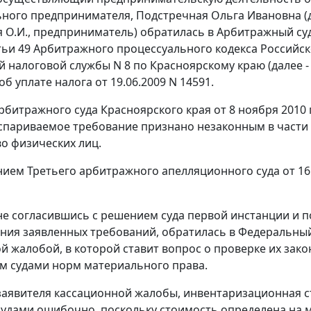
ного предпринимателя, Подстречная Ольга Ивановна (
 О.И., предприниматель) обратилась в Арбитражный суд
тьи 49
Арбитражного процессуального кодекса Российс
 налоговой службы N 8 по Красноярскому краю (далее 
б уплате налога от 19.06.2009 N 14591.
битражного суда Красноярского края от 8 ноября 2010
спариваемое требование признано незаконным в части п
о физических лиц.
ием Третьего арбитражного апелляционного суда от 16 
не согласившись с решением суда первой инстанции и п
ния заявленных требований, обратилась в Федеральный
й жалобой, в которой ставит вопрос о проверке их зак
 судами норм материального права.
аявителя кассационной жалобы, инвентаризационная 
удами ошибочно, поскольку стоимость определена на 