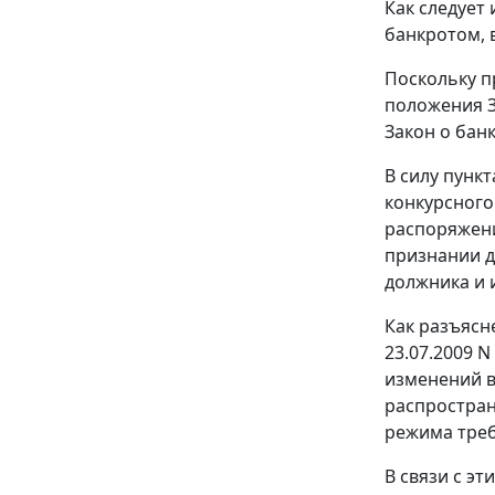
Как следует
банкротом, 
Поскольку п
положения
Закон
о банк
В силу
пункт
конкурсного
распоряжени
признании д
должника и 
Как разъясн
23.07.2009 
изменений в
распростран
режима треб
В связи с э