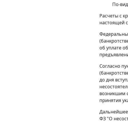
По-вид
Расчеты с к
настоящей с
Федеральны
(банкротств
об уплате о
предъявлени
Согласно
пу
(банкротств
до дня всту
несостоятел
возникшим с
принятия ук
Дальнейшее 
ФЗ "О несос