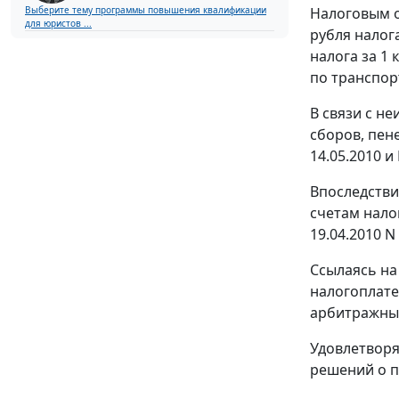
Налоговым о
Выберите тему программы повышения квалификации
для юристов ...
рубля налога
налога за 1 
по транспор
В связи с н
сборов, пен
14.05.2010 и 
Впоследстви
счетам нало
19.04.2010 N
Ссылаясь на 
налогоплате
арбитражный
Удовлетворя
решений о п