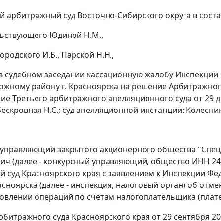
 арбитражный суд Восточно-Сибирского округа в соста
ьствующего Юдиной Н.М.,
ородского И.Б., Парской Н.Н.,
в судебном заседании кассационную жалобу Инспекции
жному району г. Красноярска на решение Арбитражного 
ие Третьего арбитражного апелляционного суда от 29 де
ескровная Н.С.; суд апелляционной инстанции: Колесников
управляющий закрытого акционерного общества "Спец
ич (далее - конкурсный управляющий, общество ИНН 24
 суд Красноярского края с заявлением к Инспекции Ф
асноярска (далее - инспекция, налоговый орган) об отмен
овлении операций по счетам налогоплательщика (плател
битражного суда Красноярского края от 29 сентября 20