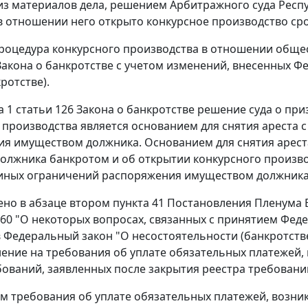
 из материалов дела, решением Арбитражного суда Респу
в отношении него открыто конкурсное производство сро
роцедура конкурсного производства в отношении общес
Закона
о банкротстве с учетом изменений, внесенных
Фе
ротстве).
а 1 статьи 126
Закона о банкротстве решение суда о пр
 производства является основанием для снятия ареста 
я имуществом должника. Основанием для снятия ареста
олжника банкротом и об открытии конкурсного произво
иных ограничений распоряжения имуществом должника 
ено в абзаце втором
пункта 41
Постановления Пленума В
N 60 "О некоторых вопросах, связанных с принятием Феде
 Федеральный закон "О несостоятельности (банкротстве
ение на требования об уплате обязательных платежей,
ований, заявленных после закрытия реестра требовани
тим требования об уплате обязательных платежей, возни