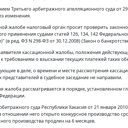
ием Третьего арбитражного апелляционного суда от 29 
ез изменения.
ной жалобе налоговый орган просит проверить законно
ого применения судами
статей 126
,
134
,
142
Федерального
)" (в ред.
ФЗ
N 298-ФЗ от 30.12.2008) (
Закон
о банкротстве
аявителя кассационной жалобы, положения действующе
к требованиям о взыскании текущих платежей таких об
вующие в деле, о времени и месте рассмотрения касс
х представителей в судебное заседание не направили.
я жалоба рассматривается в порядке, установленном
гл
Федерации.
битражного суда Республики Хакасия от 21 января 2010
в отношении него открыто конкурсное производство сро
сного производства продлен на 6 месяцев.