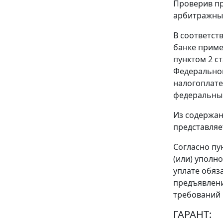
Проверив пр
арбитражный
В соответст
банке приме
пунктом 2 ст
Федерально
налогоплате
федеральны
Из содержа
представляе
Согласно
пу
(или) уполн
уплате обяз
предъявлени
требований 
ГАРАНТ: