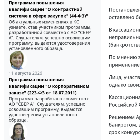
Программа повышения
Постановлен
квалификации "О контрактной
системе в сфере закупок" (44-ФЗ)"
оставлено б
Об актуальных изменениях в КС
узнаете, став участником программы,
В кассацион
разработанной совместно с АО ''СБЕР
неправильн
А". Слушателям, успешно освоившим
программу, выдаются удостоверения
(банкротстве
установленного образца.
По мнению з
применение 
11 августа 2026
Лица, участ
Программа повышения
однако свои
квалификации "О корпоративном
заказе" (223-ФЗ от 18.07.2011)
Кассационна
Программа разработана совместно с
АО ''СБЕР А". Слушателям, успешно
Российской 
освоившим программу, выдаются
удостоверения установленного
Решением Ар
образца.
банкротом, 
срок конкур