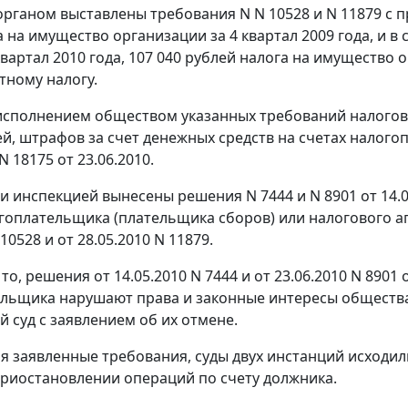
рганом выставлены требования N N 10528 и N 11879 с пр
 на имущество организации за 4 квартал 2009 года, и в 
квартал 2010 года, 107 040 рублей налога на имущество о
тному налогу.
еисполнением обществом указанных требований налого
ей, штрафов за счет денежных средств на счетах налого
N 18175 от 23.06.2010.
и инспекцией вынесены решения N 7444 и N 8901 от 14.0
гоплательщика (плательщика сборов) или налогового аг
 10528 и от 28.05.2010 N 11879.
то, решения от 14.05.2010 N 7444 и от 23.06.2010 N 890
льщика нарушают права и законные интересы общества
 суд с заявлением об их отмене.
я заявленные требования, суды двух инстанций исходи
риостановлении операций по счету должника.