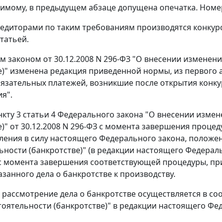
имому, в предыдущем абзаце допущена опечатка. Номер 
редиторами по таким требованиям производятся конку
татьей.
м законом
от 30.12.2008 N 296-ФЗ "О внесении изменен
е)" изменена редакция приведенной нормы, из
первого 
бязательных платежей, возникшие после открытия конку
я".
нкту 3 статьи 4
Федерального закона "О внесении измен
е)" от 30.12.2008 N 296-ФЗ с момента завершения проце
пления в силу настоящего
Федерального закона
, положе
ьности (банкротстве)" (в редакции настоящего Федера
 момента завершения соответствующей процедуры, прим
азанного дела о банкротстве к производству.
рассмотрение дела о банкротстве осуществляется в со
тоятельности (банкротстве)" в редакции настоящего Фе