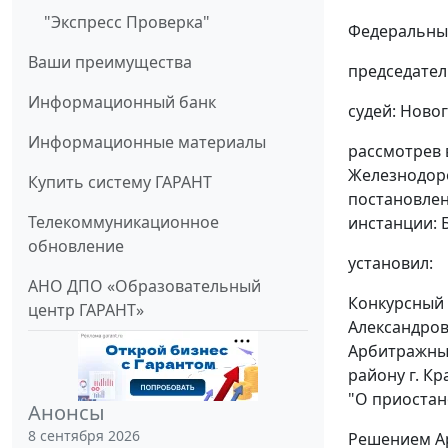
"Экспресс Проверка"
Федеральный
Ваши преимущества
председател
Информационный банк
судей: Новог
Информационные материалы
рассмотрев 
Железнодоро
Купить систему ГАРАНТ
постановлен
Телекоммуникационное
инстанции: Б
обновление
установил:
АНО ДПО «Образовательный
Конкурсный 
центр ГАРАНТ»
Александров
Арбитражный
району г. Кр
"О приостан
Анонсы
8 сентября 2026
Решением Ар