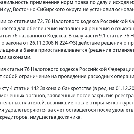
авильность применения норм права по делу и исходя 
 суд Восточно-Сибирского округа не установил основа
вии со
статьями 72
,
76
Налогового кодекса Российской Ф
няется для обеспечения исполнения решения о взыскании
атьи 76
названного Кодекса. В силу
части 9.1 статьи 76
Н
го закона
от 26.11.2008 N 224-ФЗ) действие решения о 
льщика в банке приостанавливается (решение отменяетс
ми законами.
ния
статьи 76
Налогового кодекса Российской Федерации 
т собой ограничение на проведение расходных операций
нкту 4 статьи 142
Закона о банкротстве (в ред. на
01.12.2
омоченных органов, заявленные после закрытия реестра
ательных платежей, возникшие после открытия конкурсн
я удовлетворяются за счет оставшегося после удовлет
кредиторов, имущества должника.