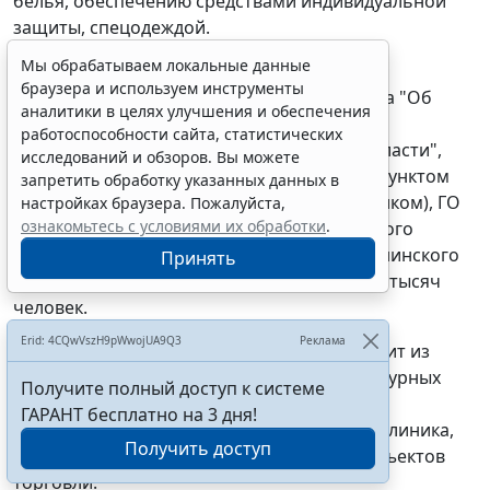
белья, обеспечению средствами индивидуальной
защиты, спецодеждой.
Мы обрабатываем локальные данные
Согласно постановлению администрации
браузера и используем инструменты
Магаданской области от 11.04.2013 N 305-па "Об
аналитики в целях улучшения и обеспечения
утверждении реестра административно-
работоспособности сайта, статистических
территориальных единиц Магаданской области",
исследований и обзоров. Вы можете
Ягодное является городским населённым пунктом
запретить обработку указанных данных в
(посёлком городского типа (рабочим посёлком), ГО
настройках браузера. Пожалуйста,
ознакомьтесь с условиями их обработки
.
"Ягоднинский городской округ", Ягоднинского
района, административным центром Ягоднинского
Принять
района с численностью населения более 4 тысяч
человек.
Erid: 4CQwVszH9pWwojUA9Q3
Реклама
Инфраструктура названного посёлка состоит из
жилых районов, административных и культурных
Получите полный доступ к системе
объектов, транспортной сети, объектов
ГАРАНТ бесплатно на 3 дня!
социального назначения (больница, поликлиника,
Получить доступ
детские образовательные учреждения), объектов
торговли.