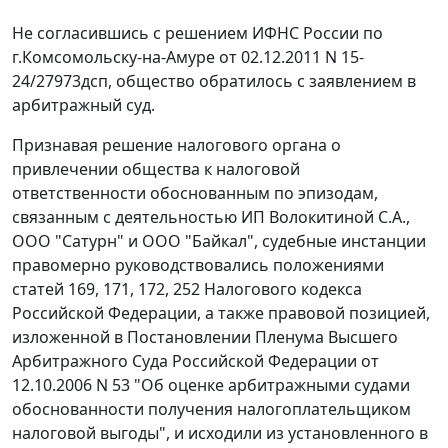
Не согласившись с решением ИФНС России по
г.Комсомольску-на-Амуре от 02.12.2011 N 15-
24/27973дсп, общество обратилось с заявлением в
арбитражный суд.
Признавая решение налогового органа о
привлечении общества к налоговой
ответственности обоснованным по эпизодам,
связанным с деятельностью ИП Волокитиной С.А.,
ООО "Сатурн" и ООО "Байкал", судебные инстанции
правомерно руководствовались положениями
статей 169
,
171
,
172
,
252
Налогового кодекса
Российской Федерации, а также правовой позицией,
изложенной в
Постановлении
Пленума Высшего
Арбитражного Суда Российской Федерации от
12.10.2006 N 53 "Об оценке арбитражными судами
обоснованности получения налогоплательщиком
налоговой выгоды", и исходили из установленного в