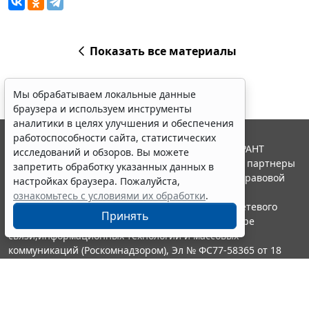
Показать все материалы
Мы обрабатываем локальные данные
браузера и используем инструменты
аналитики в целях улучшения и обеспечения
работоспособности сайта, статистических
© ООО "НПП "ГАРАНТ-СЕРВИС", 2026. Система ГАРАНТ
исследований и обзоров. Вы можете
выпускается с 1990 года. Компания "Гарант" и ее партнеры
запретить обработку указанных данных в
являются участниками Российской ассоциации правовой
настройках браузера. Пожалуйста,
информации ГАРАНТ.
ознакомьтесь с условиями их обработки
.
Портал ГАРАНТ.РУ зарегистрирован в качестве сетевого
Принять
издания Федеральной службой по надзору в сфере
связи,информационных технологий и массовых
коммуникаций (Роскомнадзором), Эл № ФС77-58365 от 18
июня 2014 года.
16+