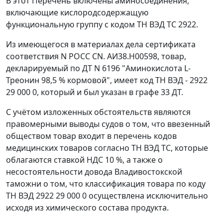
В этот Перечень включены аминосоединения,
включающие кислородсодержащую
функциональную группу с кодом
ТН ВЭД ТС 2922
.
Из имеющегося в материалах дела сертификата
соответствия N РОСС CN. АИ38.Н00598, товар,
декларируемый по ДТ N 6196 "Аминокислота L-
Треонин 98,5 % кормовой", имеет код
ТН ВЭД
- 2922
29 000 0, который и был указан в графе 33
ДТ
.
С учётом изложенных обстоятельств являются
правомерными выводы судов о том, что ввезенный
обществом товар входит в перечень кодов
медицинских товаров согласно
ТН ВЭД ТС
, которые
облагаются ставкой НДС 10 %, а также о
несостоятельности довода Владивостокской
таможни о том, что классификация товара по коду
ТН ВЭД 2922
29 000 0 осуществлена исключительно
исходя из химического состава продукта.