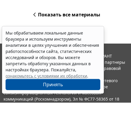
Показать все материалы
Мы обрабатываем локальные данные
браузера и используем инструменты
аналитики в целях улучшения и обеспечения
работоспособности сайта, статистических
© ООО "НПП "ГАРАНТ-СЕРВИС", 2026. Система ГАРАНТ
исследований и обзоров. Вы можете
выпускается с 1990 года. Компания "Гарант" и ее партнеры
запретить обработку указанных данных в
являются участниками Российской ассоциации правовой
настройках браузера. Пожалуйста,
информации ГАРАНТ.
ознакомьтесь с условиями их обработки
.
Портал ГАРАНТ.РУ зарегистрирован в качестве сетевого
Принять
издания Федеральной службой по надзору в сфере
связи,информационных технологий и массовых
коммуникаций (Роскомнадзором), Эл № ФС77-58365 от 18
июня 2014 года.
16+
Контакты
8-800-200-88-88