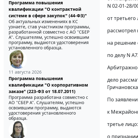
Программа повышения
N 02-01-28/0
квалификации "О контрактной
системе в сфере закупок" (44-ФЗ)"
от третьего
Об актуальных изменениях в КС
узнаете, став участником программы,
рассмотрел 
разработанной совместно с АО ''СБЕР
А". Слушателям, успешно освоившим
на решение 
программу, выдаются удостоверения
установленного образца.
по делу N А7
Арбитражног
11 августа 2026
Программа повышения
дело рассмат
квалификации "О корпоративном
Гричановская
заказе" (223-ФЗ от 18.07.2011)
Программа разработана совместно с
По заявлени
АО ''СБЕР А". Слушателям, успешно
освоившим программу, выдаются
к Межрайонн
удостоверения установленного
образца.
третье лицо
о признании