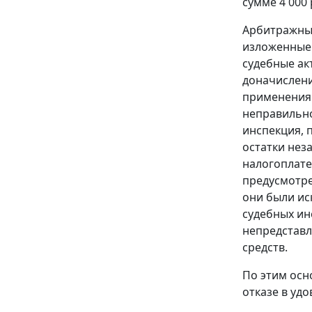
сумме 4 000 
Арбитражный
изложенные 
судебные ак
доначислени
применения 
неправильно
инспекция, 
остатки нез
налогоплате
предусмотр
они были ис
судебных ин
непредстав
средств.
По этим осн
отказе в уд