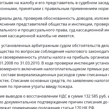
отзыве на жалобу и его представитель в судебном засе
аконными, принятыми с правильным применением норм 
риалы дела, проверив обоснованность доводов, изложен
яснения представителей общества и инспекции, прове
ального и процессуального права, суд кассационной ин
ния кассационной жалобы не имеется.
з установленных арбитражным судом обстоятельств дел
щества по вопросам соблюдения налогового законодате
и своевременность уплаты налога на прибыль организаций
.01.2008 по 31.03.2010. В ходе проверки инспекция уста
вомерного включения налогоплательщиком прямых расхо
 составе внереализационных расходов сумм списанных 
истек. Списание основных средств, по заявлению нало
ния по причине утраты ввиду пожара.
ие выводов о восстановлении НДС в сумме 132 585 руб. 
ло документальное подтверждение причин списания до 
длежат применению положения
статьи 170
НК РФ.