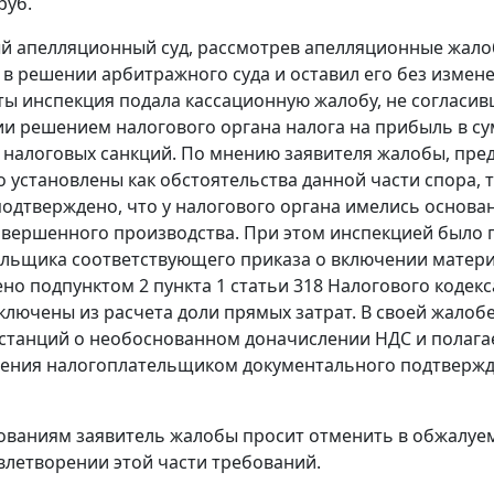
руб.
 апелляционный суд, рассмотрев апелляционные жало
в решении арбитражного суда и оставил его без измене
ты инспекция подала кассационную жалобу, не согласи
и решением налогового органа налога на прибыль в сум
налоговых санкций. По мнению заявителя жалобы, пред
 установлены как обстоятельства данной части спора, 
подтверждено, что у налогового органа имелись основа
авершенного производства. При этом инспекцией было п
льщика соответствующего приказа о включении материал
ено
подпунктом 2 пункта 1 статьи 318
Налогового кодекса
ключены из расчета доли прямых затрат. В своей жалоб
станций о необоснованном доначислении НДС и полагае
ления налогоплательщиком документального подтверж
ованиям заявитель жалобы просит отменить в обжалуем
овлетворении этой части требований.