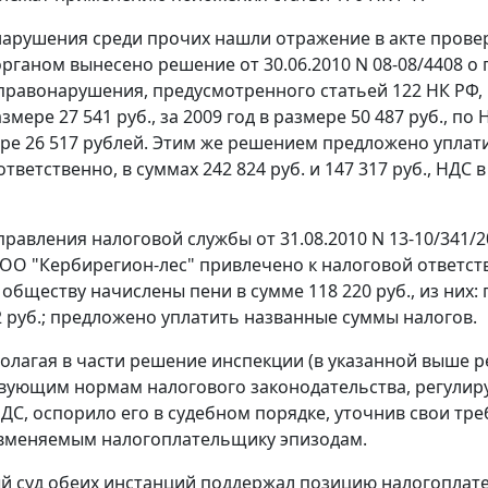
арушения среди прочих нашли отражение в акте проверки
рганом вынесено решение от 30.06.2010 N 08-08/4408 о
 правонарушения, предусмотренного
статьей 122
НК РФ, 
азмере 27 541 руб., за 2009 год в размере 50 487 руб., п
ере 26 517 рублей. Этим же решением предложено уплати
тветственно, в суммах 242 824 руб. и 147 317 руб., НДС
равления налоговой службы от 31.08.2010 N 13-10/341/
ОО "Кербирегион-лес" привлечено к налоговой ответст
; обществу начислены пени в сумме 118 220 руб., из них:
2 руб.; предложено уплатить названные суммы налогов.
олагая в части решение инспекции (в указанной выше 
вующим нормам налогового законодательства, регули
ДС, оспорило его в судебном порядке, уточнив свои тр
вменяемым налогоплательщику эпизодам.
й суд обеих инстанций поддержал позицию налогопла