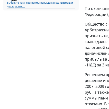
Выберите тему программы повышения квалификации
для юристов ...
По окончани
Федерации (
Общество с 
Арбитражный
признать н
краю (далее
налоговой сл
доначисления
прибыль за 2
- НДС) за 3 
Решением ар
решение инс
2007, 2009 г
руб., а такж
суммы пени 
отказано. В