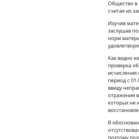
Общество в 
считая их з
Изучив мате
заслушав по
норм матери
удовлетворе
Как видно и
проверка об
исчисления 
период с 01
ввиду непра
отражения в
которых не 
восстановле
В обоснован
отсутствова
поэтому по