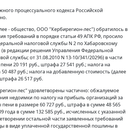
ного процессуального кодекса Российской
но.
ее - общество, ООО "Кербирегион-лес") обратилось в
ния требований в порядке
статьи 49
АПК РФ, просило
ральной налоговой службы N 2 по Хабаровскому
408 (в редакции решения Управления Федеральной
й службы; от 31.08.2010 N 13-10/341/20296) в части
пени 20 191 руб., штрафа 27 541 руб.; налога на
а 50 487 руб.; налога на добавленную стоимость (далее
 штрафа 26 517 руб.
регион-лес" удовлетворены частично: обжалуемое
ния недоимки по налогу на прибыль организаций за
ы пени в размере 60 727 руб., штрафа в сумме 48 565
09 года в сумме 132 585 руб., исчисленных с указанной
овлетворении остальной части заявленных требований
оды в виде уплаченной государственной пошлины в