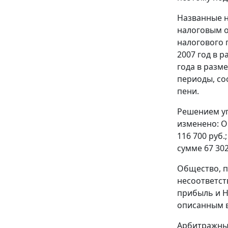
Названные н
налоговым о
налогового
2007 год в р
года в разм
периоды, соо
пени.
Решением уп
изменено: О
116 700 руб.
сумме 67 30
Общество, п
несоответст
прибыль и Н
описанным 
Арбитражны