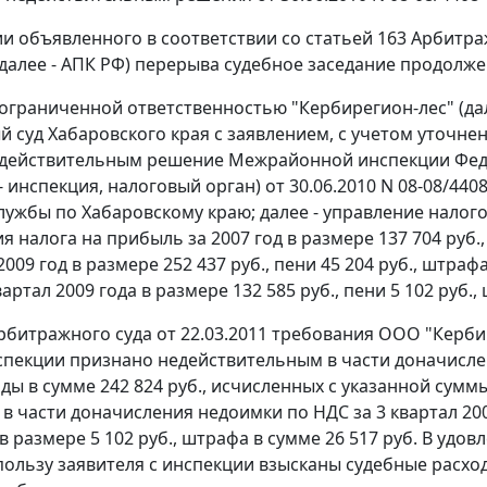
и объявленного в соответствии со
статьей 163
Арбитраж
далее - АПК РФ) перерыва судебное заседание продолже
ограниченной ответственностью "Кербирегион-лес" (дал
 суд Хабаровского края с заявлением, с учетом уточне
едействительным решение Межрайонной инспекции Феде
 - инспекция, налоговый орган) от 30.06.2010 N 08-08/4
ужбы по Хабаровскому краю; далее - управление налогово
 налога на прибыль за 2007 год в размере 137 704 руб., 
009 год в размере 252 437 руб., пени 45 204 руб., штраф
квартал 2009 года в размере 132 585 руб., пени 5 102 руб.,
битражного суда от 22.03.2011 требования ООО "Керби
пекции признано недействительным в части доначисле
оды в сумме 242 824 руб., исчисленных с указанной сумм
е в части доначисления недоимки по НДС за 3 квартал 20
в размере 5 102 руб., штрафа в сумме 26 517 руб. В уд
 пользу заявителя с инспекции взысканы судебные расх