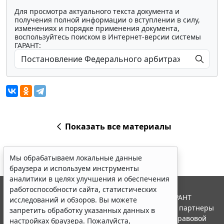
Для просмотра актуального текста документа и
получения полной информации о вступлении в силу,
изменениях и порядке применения документа,
воспользуйтесь поиском в Интернет-версии системы
ГАРАНТ:
Показать все материалы
Мы обрабатываем локальные данные
браузера и используем инструменты
аналитики в целях улучшения и обеспечения
работоспособности сайта, статистических
© ООО "НПП "ГАРАНТ-СЕРВИС", 2026. Система ГАРАНТ
исследований и обзоров. Вы можете
выпускается с 1990 года. Компания "Гарант" и ее партнеры
запретить обработку указанных данных в
являются участниками Российской ассоциации правовой
настройках браузера. Пожалуйста,