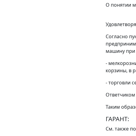
О понятии м
Удовлетворя
Согласно
пу
предпринима
машину при
- мелкорозни
корзины, в 
- торговли 
Ответчиком 
Таким образ
ГАРАНТ:
См. также
по