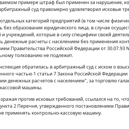
ваемом примере штраф был применен за нарушение, кот
 арбитражный суд правомерно удовлетворил исковые тр
отдельных категорий предприятий (в том числе физич
ь без образования юридического лица, в случае осущест
 и учреждений, которые в силу специфики своей деяте
ь денежные расчеты с населением без применения кон
нием
Правительства Российской Федерации от 30.07.93 N
ному толкованию не подлежит.
нспекция обратилась в арбитражный суд с иском о взы
енного
частью 1 статьи 7
Закона Российской Федерации
ии денежных расчетов с населением", за торговлю гал
-кассовой машины.
озражая против исковых требований, ссылался на то, ч
ункта 2
Перечня, утвержденного
постановлением
Правит
не применять контрольно-кассовую машину.