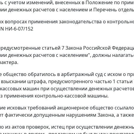
ь с учетом изменений, внесенных в
Положение
по прим
ии денежных расчетов с населением и
Перечень
отдель
х вопросах применения законодательства о контрольн
. N НИ-6-07/152
 предусмотренные
статьей 7
Закона Российской Федерац
ии денежных расчетов с населением", должны налагать
рактера.
 общество обратилось в арбитражный суд с иском о п
 взыскании штрафа, предусмотренного
частью 1 статьи 
кассовых машин при осуществлении денежных расчетов 
з применения контрольно-кассовой машины.
ие исковых требований акционерное общество ссылалос
ует фактически допущенным нарушениям
Закона
, а такж
ло из актов проверок, истец при осуществлении денежн
 машину, в другом - продавцом не был выдан покупател