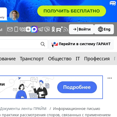
м
Войти
Eng
Перейти в систему ГАРАНТ
ование
Транспорт
Общество
IT
Профессия
П
Документы ленты ПРАЙМ
Информационное письмо
ор практики рассмотрения споров, связанных с применением