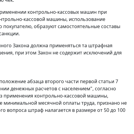
применении контрольно-кассовых машин при
онтрольно-кассовой машины, использование
о покупателю, образуют самостоятельные составы
санкции.
нного
Закона
должна применяться та штрафная
шения, при этом Закон не содержит исключений для
П положение
абзаца второго
части первой статьи 7
ии денежных расчетов с населением", согласно
ез применения контрольно-кассовой машины,
ре
минимальной месячной оплаты труда
, признано не
го вопроса штраф налагается в размере от 50 до 100