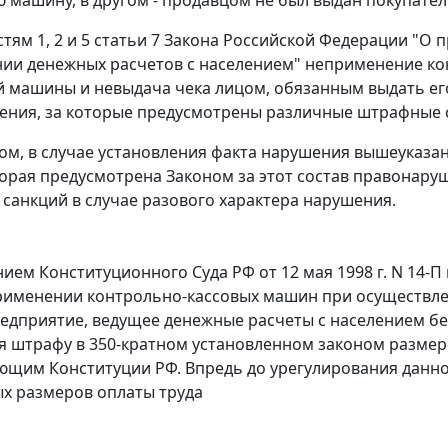
стям 1, 2
и
5 статьи 7
Закона Российской Федерации "О 
ии денежных расчетов с населением" неприменение к
 машины и невыдача чека лицом, обязанным выдать ег
ния, за которые предусмотрены различные штрафные 
ом, в случае установления факта нарушения вышеуказа
торая предусмотрена
Законом
за этот состав правонару
санкций в случае разового характера нарушения.
нием
Конституционного Суда РФ от 12 мая 1998 г. N 14-
рименении контрольно-кассовых машин при осуществлен
едприятие, ведущее денежные расчеты с населением б
я штрафу в 350-кратном установленном законом разме
ующим
Конституции
РФ. Впредь до урегулирования данно
х размеров оплаты труда