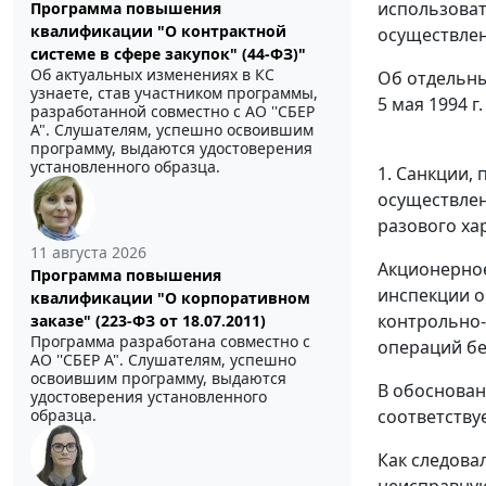
использоват
Программа повышения
квалификации "О контрактной
осуществлен
системе в сфере закупок" (44-ФЗ)"
Об актуальных изменениях в КС
Об отдельны
узнаете, став участником программы,
5 мая 1994 г
разработанной совместно с АО ''СБЕР
А". Слушателям, успешно освоившим
программу, выдаются удостоверения
установленного образца.
1. Санкции,
осуществлен
разового ха
11 августа 2026
Акционерное
Программа повышения
инспекции о
квалификации "О корпоративном
контрольно-
заказе" (223-ФЗ от 18.07.2011)
Программа разработана совместно с
операций бе
АО ''СБЕР А". Слушателям, успешно
освоившим программу, выдаются
В обоснован
удостоверения установленного
соответств
образца.
Как следова
неисправную