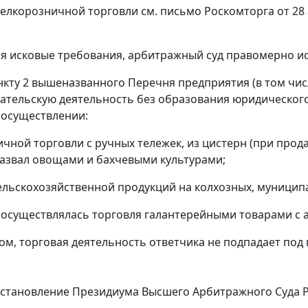
елкорозничной торговли см.
письмо
Роскомторга от 28 а
я исковые требования, арбитражный суд правомерно ис
нкту 2
вышеназванного Перечня предприятия (в том чис
тельскую деятельность без образования юридического
 осуществлении:
чной торговли с ручных тележек, из цистерн (при продаж
развал овощами и бахчевыми культурами;
сельскохозяйственной продукций на колхозных, муницип
осуществлялась торговля галантерейными товарами с 
ом, торговая деятельность ответчика не подпадает под
становление
Президиума Высшего Арбитражного Суда РФ 