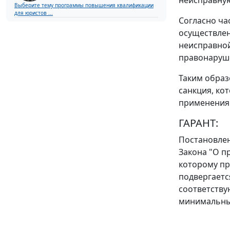
Выберите тему программы повышения квалификации
для юристов ...
Согласно
ча
осуществлен
неисправной
правонаруше
Таким образ
санкция, ко
применения 
ГАРАНТ:
Постановле
Закона "О п
которому пр
подвергаетс
соответств
минимальны