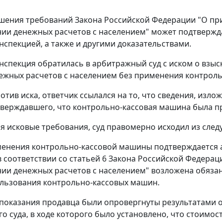
ушения требований
Закона
Российской Федерации "О пр
ии денежных расчетов с населением" может подтвержда
нспекцией, а также и другими доказательствами.
нспекция обратилась в арбитражный суд с иском о взы
ежных расчетов с населением без применения контрол
отив иска, ответчик ссылался на то, что сведения, изл
тверждавшего, что контрольно-кассовая машина была п
я исковые требования, суд правомерно исходил из сле
енения контрольно-кассовой машины подтверждается а
в соответствии со
статьей 6
Закона Российской Федерац
ии денежных расчетов с населением" возложена обяза
льзования контрольно-кассовых машин.
 показания продавца были опровергнуты результатами о
о суда, в ходе которого было установлено, что стоимос