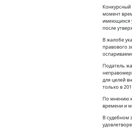
Конкурсный 
момент врем
имеющихся у
после утвер
В жалобе ук
правового з
оспариваемо
Податель жа
неправомерн
для целей в
только в 20
По мнению к
времени и м
В судебном 
удовлетворе