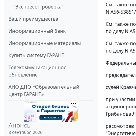
См. также
оп
"Экспресс Проверка"
N А56-53851
Ваши преимущества
См. также
по
Информационный банк
по делу N А5
Информационные материалы
См. также
по
по делу N А5
Купить систему ГАРАНТ
Федеральный
Телекоммуникационное
обновление
председател
АНО ДПО «Образовательный
судей Кравче
центр ГАРАНТ»
при участии 
акционерног
Грибанова Л.Г
Анонсы
рассмотрев 
8 сентября 2026
"Энергетиче