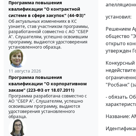
Программа повышения
апелляционно
квалификации "О контрактной
системе в сфере закупок" (44-ФЗ)"
установил:
Об актуальных изменениях в КС
узнаете, став участником программы,
Решением Ар
разработанной совместно с АО ''СБЕР
общество "Э
А". Слушателям, успешно освоившим
программу, выдаются удостоверения
открыто кон
установленного образца.
утвержден Г
Конкурсный 
недействите
11 августа 2026
ограниченно
Программа повышения
квалификации "О корпоративном
"Росбанк" (
заказе" (223-ФЗ от 18.07.2011)
Программа разработана совместно с
- обязать О
АО ''СБЕР А". Слушателям, успешно
характеристи
освоившим программу, выдаются
удостоверения установленного
Название: 
образца.
Идентификац