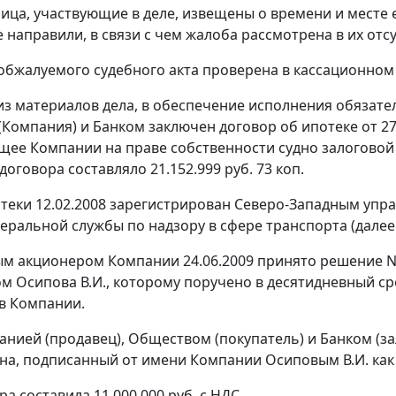
ица, участвующие в деле, извещены о времени и месте 
 направили, в связи с чем жалоба рассмотрена в их отсу
обжалуемого судебного акта проверена в кассационном
 из материалов дела, в обеспечение исполнения обязат
Компания) и Банком заключен договор об ипотеке от 27.
ее Компании на праве собственности судно залоговой 
оговора составляло 21.152.999 руб. 73 коп.
теки 12.02.2008 зарегистрирован Северо-Западным упр
еральной службы по надзору в сфере транспорта (далее 
м акционером Компании 24.06.2009 принято решение N
м Осипова В.И., которому поручено в десятидневный с
в Компании.
нией (продавец), Обществом (покупатель) и Банком (за
на, подписанный от имени Компании Осиповым В.И. ка
а составила 11.000.000 руб. с НДС.