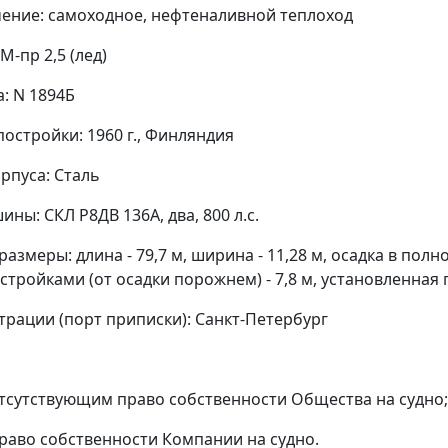
чение: самоходное, нефтеналивной теплоход
М-пр 2,5 (лед)
: N 1894Б
постройки: 1960 г., Финляндия
рпуса: Сталь
ны: СКЛ Р8ДВ 136А, два, 800 л.с.
азмеры: длина - 79,7 м, ширина - 11,28 м, осадка в полно
стройками (от осадки порожнем) - 7,8 м, установленная 
трации (порт приписки): Санкт-Петербург
я
отсутствующим право собственности Общества на судно;
право собственности Компании на судно.