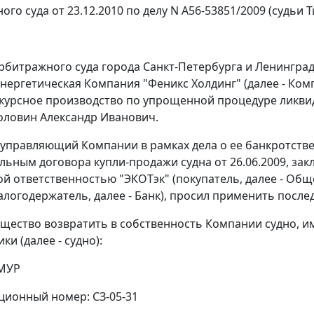
го суда от 23.12.2010 по делу N А56-53851/2009 (судьи Т
битражного суда города Санкт-Петербурга и Ленинградс
нергетическая Компания "Феникс Холдинг" (далее - Ком
курсное производство по упрощенной процедуре ликв
оловин Александр Иванович.
управляющий Компании в рамках дела о ее банкротстве
льным договора купли-продажи судна от 26.06.2009, за
й ответственностью "ЭКОТэк" (покупатель, далее - Об
залогодержатель, далее - Банк), просил применить после
бщество возвратить в собственность Компании судно
ки (далее - судно):
АМУР
ионный номер: СЗ-05-31