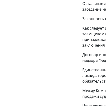
Остальные л
заседание не
Законность 
Как следует
заемщиком (
принадлежащ
заключения д
Договор ипо
надзора Фед
Единственны
ликвидаторо
обязательст
Между Компа
продажи суд
Цена договор