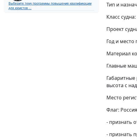
Тип и назна
Выберите тему программы повышения квалификации
для юристов ...
Класс судна: 
Проект судна
Год и место 
Материал ко
Главные маши
Габаритные р
высота с над
Место регис
Флаг: Росси
- признать 
- признать 