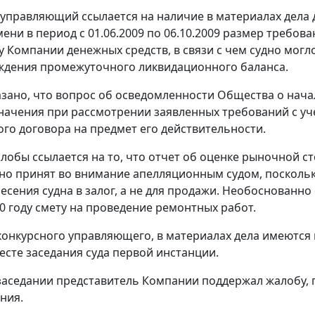
управляющий ссылается на наличие в материалах дела д
ени в период с 01.06.2009 по 06.10.2009 размер требо
 Компании денежных средств, в связи с чем судно могл
ждения промежуточного ликвидационного баланса.
азано, что вопрос об осведомленности Общества о нач
начения при рассмотрении заявленных требований с уче
го договора на предмет его действительности.
лобы ссылается на то, что отчет об оценке рыночной ст
о принят во внимание апелляционным судом, поскольк
несения судна в залог, а не для продажи. Необоснованн
10 году смету на проведение ремонтных работ.
онкурсного управляющего, в материалах дела имеются
есте заседания суда первой инстанции.
заседании представитель Компании поддержал жалобу, 
ния.