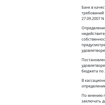
Банк в каче
требований 
27.09.2007 N
Определением
недействите
собственнос
предусмотр
удовлетворе
Постановлен
удовлетворе
бюджета по 
В кассацион
определение 
По мнению п
заключать д