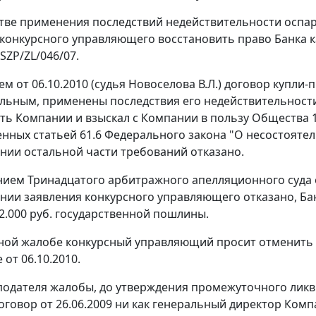
стве применения последствий недействительности оспа
конкурсного управляющего восстановить право Банка ка
 SZP/ZL/046/07.
 от 06.10.2010 (судья Новоселова В.Л.) договор купли-
льным, применены последствия его недействительности
ть Компании и взыскал с Компании в пользу Общества 11
енных
статьей 61.6
Федерального закона "О несостоятельн
нии остальной части требований отказано.
ием Тринадцатого арбитражного апелляционного суда от
нии заявления конкурсного управляющего отказано, Б
2.000 руб. государственной пошлины.
ной жалобе конкурсный управляющий просит отменить по
от 06.10.2010.
одателя жалобы, до утверждения промежуточного ликви
оговор от 26.06.2009 ни как генеральный директор Компа