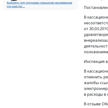
Выберите тему программы повышения квалификации
для юристов ...
Постановлен
В кассацион
несоответст
от 30.03.20
удовлетворе
внереализац
деятельност
положениям
Инспекция в
В кассацион
отменить ре
жалобы ссыл
электроэнер
в расходы в
В отзыве Об