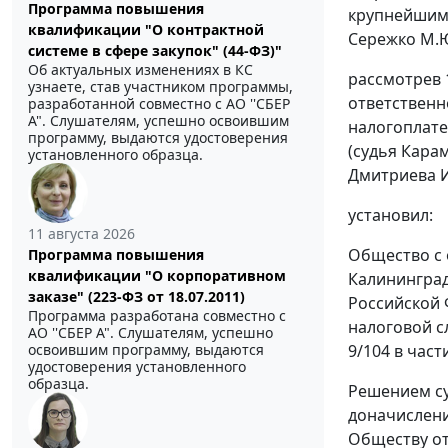
Программа повышения
крупнейшим 
квалификации "О контрактной
Сережко М.Ю.
системе в сфере закупок" (44-ФЗ)"
Об актуальных изменениях в КС
рассмотрев 
узнаете, став участником программы,
ответственн
разработанной совместно с АО ''СБЕР
А". Слушателям, успешно освоившим
налогоплате
программу, выдаются удостоверения
(судья Кара
установленного образца.
Дмитриева И.
установил:
11 августа 2026
Общество с 
Программа повышения
квалификации "О корпоративном
Калининград
заказе" (223-ФЗ от 18.07.2011)
Российской 
Программа разработана совместно с
налоговой с
АО ''СБЕР А". Слушателям, успешно
освоившим программу, выдаются
9/104 в част
удостоверения установленного
образца.
Решением су
доначислени
Обществу от