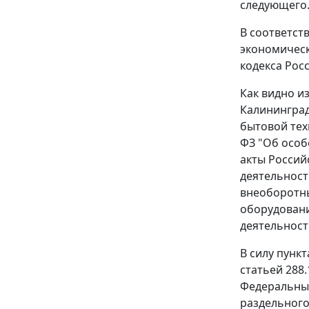
следующего
В соответст
экономическ
кодекса Рос
Как видно и
Калининград
бытовой техн
ФЗ "Об особ
акты Россий
деятельност
внеоборотны
оборудовани
деятельност
В силу
пункт
статьей 288
Федеральны
раздельного