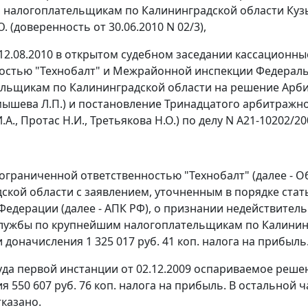
налогоплательщикам по Калининградской области Кузьми
 (доверенность от 30.06.2010 N 02/3),
12.08.2010 в открытом судебном заседании кассационн
остью "Технобалт" и Межрайонной инспекции Федерал
льщикам по Калининградской области на решение Арбит
мышева Л.П.) и постановление Тринадцатого арбитражног
А., Протас Н.И., Третьякова Н.О.) по делу N А21-10202/20
ограниченной ответственностью "Технобалт" (далее - 
ской области с заявлением, уточненным в порядке
стат
Федерации (далее - АПК РФ), о признании недействит
лужбы по крупнейшим налогоплательщикам по Калинингра
и доначисления 1 325 017 руб. 41 коп. налога на прибыль
да первой инстанции от 02.12.2009 оспариваемое реше
я 550 607 руб. 76 коп. налога на прибыль. В остальной
казано.