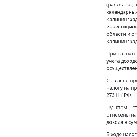
(расходов),
календарных
Калининград
инвестицион
области и о
Калининград
При рассмот
учета доход
осуществлен
Согласно пр
налогу на п
273
НК РФ.
Пунктом 1 с
отнесены на
дохода в су
В ходе нало