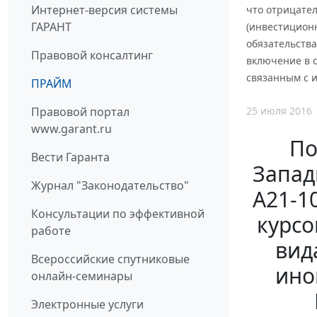
Интернет-версия системы
что отрицате
ГАРАНТ
(инвестицион
обязательства
Правовой консалтинг
включение в 
связанным с 
ПРАЙМ
25 июля 2016
Правовой портал
www.garant.ru
По
Вести Гаранта
Западн
Журнал "Законодательство"
А21-1
Консультации по эффективной
курсо
работе
вид
Всероссийские спутниковые
ино
онлайн-семинары
Электронные услуги