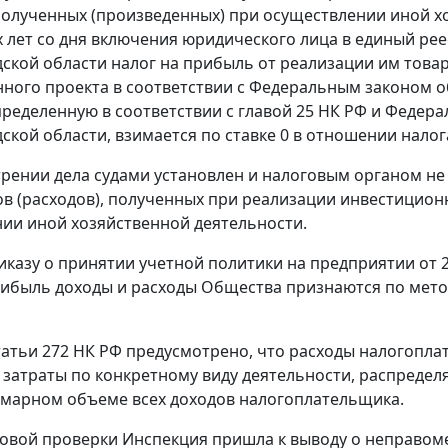
 полученных (произведенных) при осуществлении иной х
 лет со дня включения юридического лица в единый ре
ской области налог на прибыль от реализации им товаро
ного проекта в соответствии с Федеральным законом о
пределенную в соответствии с
главой 25
НК РФ и Федера
ской области, взимается по ставке 0 в отношении налог
рении дела судами установлен и налоговым органом не
ов (расходов), полученных при реализации инвестиционн
ии иной хозяйственной деятельности.
иказу о принятии учетной политики на предприятии от 2
рибыль доходы и расходы Общества признаются по мето
татьи 272
НК РФ предусмотрено, что расходы налогопла
 затраты по конкретному виду деятельности, распреде
ммарном объеме всех доходов налогоплательщика.
говой проверки Инспекция пришла к выводу о неправо