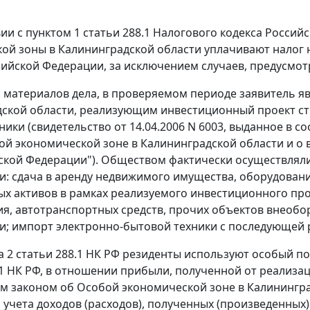
.
вии с
пунктом 1 статьи 288.1
Налогового кодекса Российс
ой зоны в Калининградской области уплачивают налог 
сийской Федерации, за исключением случаев, предусмотр
з материалов дела, в проверяемом периоде заявитель 
ской области, реализующим инвестиционный проект стр
ики (свидетельство от 14.04.2006 N 6003, выданное в с
ой экономической зоне в Калининградской области и о
ской Федерации"). Обществом фактически осуществлял
и: сдача в аренду недвижимого имущества, оборудовани
х активов в рамках реализуемого инвестиционного про
я, автотранспортных средств, прочих объектов внеобо
и; импорт электронно-бытовой техники с последующей 
а 2 статьи 288.1
НК РФ резиденты используют особый по
.1 НК РФ, в отношении прибыли, полученной от реализа
м законом
об Особой экономической зоне в Калинингра
 учета доходов (расходов), полученных (произведенных