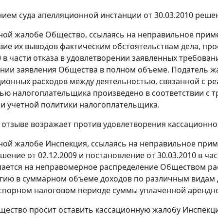
ием суда апелляционной инстанции от 30.03.2010 решен
ной жалобе Общество, ссылаясь на неправильное прим
вие их выводов фактическим обстоятельствам дела, про
10 в части отказа в удовлетворении заявленных требован
нии заявления Общества в полном объеме. Податель жа
ионных расходов между деятельностью, связанной с ре
ью налогоплательщика произведено в соответствии с 
и учетной политики налогоплательщика.
 отзыве возражает против удовлетворения кассационн
ной жалобе Инспекция, ссылаясь на неправильное прим
шение от 02.12.2009 и постановление от 30.03.2010 в ч
ается на неправомерное распределение Обществом рас
гию в суммарном объеме доходов по различным видам 
 спорном налоговом периоде суммы уплаченной арендн
щество просит оставить кассационную жалобу Инспекци