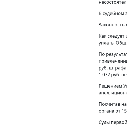
несостоятел
В судебном 
Законность 
Как следует
уплаты Общес
По результат
привлечении
руб. штрафа
1 072 руб. п
Решением Уп
апелляционн
Посчитав на
органа от 15
Суды первой