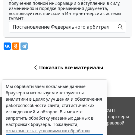
получения полной информации о вступлении в силу,
изменениях и порядке применения документа,
воспользуйтесь поиском в Интернет-версии системы
ГАРАНТ:
Показать все материалы
Мы обрабатываем локальные данные
браузера и используем инструменты
аналитики в целях улучшения и обеспечения
работоспособности сайта, статистических
© ООО "НПП "ГАРАНТ-СЕРВИС", 2026. Система ГАРАНТ
исследований и обзоров. Вы можете
выпускается с 1990 года. Компания "Гарант" и ее партнеры
запретить обработку указанных данных в
являются участниками Российской ассоциации правовой
настройках браузера. Пожалуйста,
информации ГАРАНТ.
ознакомьтесь с условиями их обработки
.