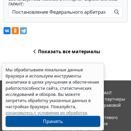
ГАРАНТ:
Показать все материалы
Мы обрабатываем локальные данные
браузера и используем инструменты
аналитики в целях улучшения и обеспечения
работоспособности сайта, статистических
© ООО "НПП "ГАРАНТ-СЕРВИС", 2026. Система ГАРАНТ
исследований и обзоров. Вы можете
выпускается с 1990 года. Компания "Гарант" и ее партнеры
запретить обработку указанных данных в
являются участниками Российской ассоциации правовой
настройках браузера. Пожалуйста,
информации ГАРАНТ.
ознакомьтесь с условиями их обработки
.
Портал ГАРАНТ.РУ зарегистрирован в качестве сетевого
Принять
издания Федеральной службой по надзору в сфере
связи,информационных технологий и массовых