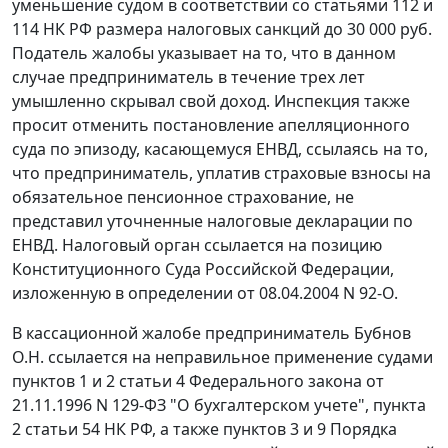
уменьшение судом в соответствии со
статьями 112
и
114
НК РФ размера налоговых санкций до 30 000 руб.
Податель жалобы указывает на то, что в данном
случае предприниматель в течение трех лет
умышленно скрывал свой доход. Инспекция также
просит отменить постановление апелляционного
суда по эпизоду, касающемуся ЕНВД, ссылаясь на то,
что предприниматель, уплатив страховые взносы на
обязательное пенсионное страхование, не
представил уточненные налоговые декларации по
ЕНВД. Налоговый орган ссылается на позицию
Конституционного Суда Российской Федерации,
изложенную в
определении
от 08.04.2004 N 92-О.
В кассационной жалобе предприниматель Бубнов
О.Н. ссылается на неправильное применение судами
пунктов 1
и
2 статьи 4
Федерального закона от
21.11.1996 N 129-ФЗ "О бухгалтерском учете",
пункта
2 статьи 54
НК РФ, а также
пунктов 3
и
9
Порядка