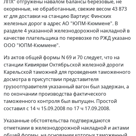
ЛПХ" отгружены навалом балансы березовые, не
окоренные, не обработанные, свежие весом 43 873
кг для доставки на станцию Вартиус Финских
железных дорог в адрес АО "ЮПМ-Кюммене". В
разделе 4 указанной железнодорожной накладной в
качестве плательщика по перевозке по РЖД указано
ООО "ЮПМ-Кюммене".
Из актов общей формы N 69 и 70 следует, что на
станции Кивиярви Октябрьской железной дороги
Карельской таможней для проведения таможенного
досмотра в присутствии представителя
грузоотправителя указанный вагон был задержан, а
по окончании производства фактического
таможенного контроля был выпущен. Простой
составил с 14 ч 15.09.2008 по 17 ч 17.09.2008.
Указанные обстоятельства подтверждаются
отметками в
железнодорожной накладной
и актами
общей формы, на основании которых таможенный