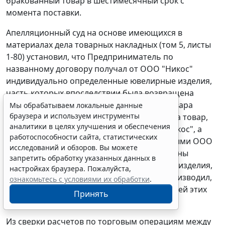
бракованный товар в шестимесячный срок с
момента поставки.
Апелляционный суд на основе имеющихся в
материалах дела товарных накладных (том 5, листы
1-80) установил, что Предприниматель по
названному договору получал от ООО "Никос"
индивидуально определенные ювелирные изделия,
часть которых впоследствии была возвращена
продавцу (том 5, листы 81-151). Возврат товара
Мы обрабатываем локальные данные
браузера и используем инструменты
подтверждается товарными накладными на товар,
аналитики в целях улучшения и обеспечения
отгруженный заявителем в адрес ООО "Никос", а
работоспособности сайта, статистических
также товарными накладными, отгруженными ООО
исследований и обзоров. Вы можете
"Никос" в адрес заявителя, в которых указаны
запретить обработку указанных данных в
индивидуально-определенные ювелирные изделия,
настройках браузера. Пожалуйста,
проверку которых налоговый орган не производил,
ознакомьтесь с условиями их обработки
.
посчитав возврат этих товаров "реализацией этих
Принять
изделий".
Из сверки расчетов по торговым операциям между