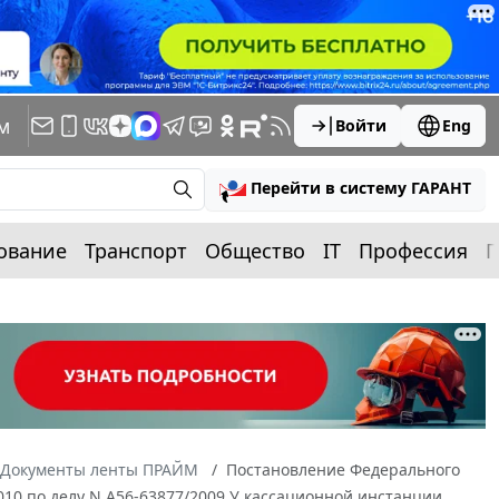
м
Войти
Eng
Перейти в систему ГАРАНТ
ование
Транспорт
Общество
IT
Профессия
П
Документы ленты ПРАЙМ
Постановление Федерального
2010 по делу N А56-63877/2009 У кассационной инстанции