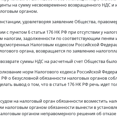
центы на сумму несвоевременно возвращенного НДС и 
логовым органом.
инстанции, удовлетворяя заявление Общества, правоме
вии с
пунктом 6 статьи 176
НК РФ при отсутствии у нало
 налогам, задолженности по соответствующим пеням и
едусмотренных Налоговым кодексом Российской Федера
огового органа, возвращается по заявлению налогопла
 возврате суммы НДС на расчетный счет Общества было 
олкование норм Налогового кодекса Российской Федер
 РФ о безусловной обязанности налоговых органов собл
делать вывод о том, что в
статье 176
НК РФ речь идет то
судом на налоговый орган обязанности возместить нало
и налоговым органом обязанности вынести в установл
алоговым органом неправомерного решения об отказе 