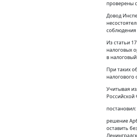
проверены с
Довод Инспе
несостоятел
соблюдения 
Из
статьи 17
налоговых о
в налоговый
При таких о
налогового 
Учитывая из
Российской 
постановил:
решение Арб
оставить бе
Ленинградск