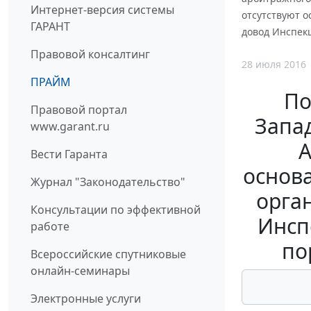
Интернет-версия системы
отсутствуют о
ГАРАНТ
довод Инспек
Правовой консалтинг
28 июля 2016
ПРАЙМ
По
Правовой портал
Запад
www.garant.ru
А
Вести Гаранта
основ
Журнал "Законодательство"
орга
Консультации по эффективной
Инсп
работе
по
Всероссийские спутниковые
онлайн-семинары
Электронные услуги