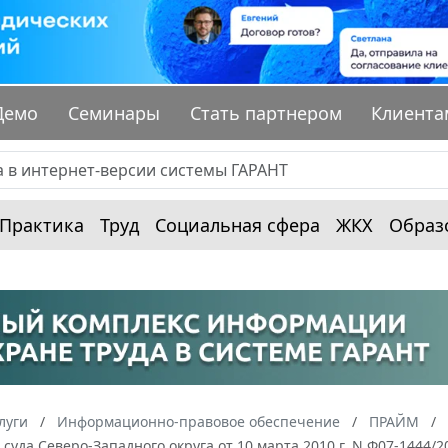
Демо
Семинары
Стать партнером
Клиента
Практика
Труд
Социальная сфера
ЖКХ
Образ
луги
Информационно-правовое обеспечение
ПРАЙМ
суда Северо-Западного округа от 10 марта 2010 г. N Ф07-1444/