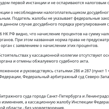
удом первой инстанции и не оспариваются налоговым 
кции о несоблюдении налогоплательщиком досудебного
ьным. Податель жалобы не указывает федеральные зак
в данном случае досудебного порядка урегулирования с
6
НК РФ видно, что начисление процентов на сумму нал
рганов. При этом названная норма права не предусма
 орган с заявлением о начислении этих процентов.
бстоятельствах у кассационной коллегии отсутствуют о
органа и отмены обжалуемого судебного акта.
ложенное и руководствуясь
статьями 286
и
287 (пункт 1 
Федерации, Федеральный арбитражный суд Северо-Запа
итражного суда города Санкт-Петербурга и Ленинградско
з изменения, а кассационную жалобу Инспекции Федер
ой области - без удовлетворения.