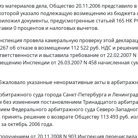
 из материалов дела, Общество 20.11.2006 представило
в которой указало подлежащую возмещению из бюджета с
приложил документы, предусмотренные
статьей 165
НК Р
тавки 0 процентов и налоговых вычетов.
нспекция провела камеральную проверку этой декларац
 267 об отказе в возмещении 112 522 руб. НДС и решение
тветственности и выставила требование от 22.02.2007 N 
вещению Инспекции от 26.03.2007 N 458 начисленная сум
жаловало указанные ненормативные акты в арбитражн
битражного суда города Санкт-Петербурга и Ленинградск
 без изменения постановлением Тринадцатого арбитраж
ием Федерального арбитражного суда Северо-Западного
 принять решение о возврате Обществу 113 493 руб. и
 за октябрь 2006 года.
оручением от 20.11.2008 N 903 Инспекция перечислила н