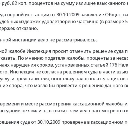
8 руб. 82 коп. процентов на сумму излишне взысканного 
да первой инстанции от 30.10.2009 заявление Обществ
судебных издержек удовлетворено частично (в размере 50
держек отказано.
нной инстанции дело не рассматривалось.
ной жалобе Инспекция просит отменить решение суда п
казать. По мнению подателя жалобы, проценты за нес
учаях нарушения сроков, установленных
статьей 176
Нало
того, Инспекция не согласна решением суда в части взы
 услуги представителя, поскольку налогоплательщик не
ние спора, что могло бы привести к решению данного в
времени и месте рассмотрения кассационной жалобы 
аседание не явились, в связи с чем дело рассмотрено в и
решения суда от 30.10.2009 проверена в кассационном п