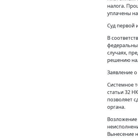
налога. Про
уплачены на
Суд первой 
В соответст
федеральным
случаях, пр
решению нал
Заявление о
Системное т
статьи 32
НК
позволяет с
органа.
Возложение 
неисполнени
Вынесение н