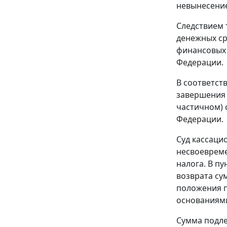
невынесение
Следствием 
денежных сре
финансовых 
Федерации.
В соответст
завершения 
частичном) 
Федерации.
Суд кассаци
несвоевреме
налога. В
пу
возврата су
положения п
основаниями
Сумма подле