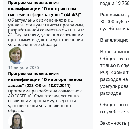
Программа повышения
года и 19 75
квалификации "О контрактной
Решением су
системе в сфере закупок" (44-ФЗ)"
Об актуальных изменениях в КС
30 000 руб. 
узнаете, став участником программы,
судебных из
разработанной совместно с АО ''СБЕР
А". Слушателям, успешно освоившим
программу, выдаются удостоверения
В апелляцио
установленного образца.
В кассацион
Обществу от
только в сл
11 августа 2026
РФ). Кроме 
Программа повышения
расходов на
квалификации "О корпоративном
заказе" (223-ФЗ от 18.07.2011)
урегулирова
Программа разработана совместно с
расходов.
АО ''СБЕР А". Слушателям, успешно
освоившим программу, выдаются
Общество о 
удостоверения установленного
образца.
в судебное з
Законность 