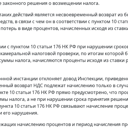
 законного решения о возмещении налога.
таких действий является несвоевременный возврат из
дств, в связи с чем он в соответствии с
пунктом 10 стат
потерь в виде процентов, начисленных исходя из
ставк
вии с
пунктом 10 статьи 176
НК РФ при нарушении сроков 
камеральной налоговой проверки, по итогам которой 
суммы налога, начисляются проценты исходя из
ставки
онной инстанции отклоняет довод Инспекции, приведенн
нный возврат НДС подлежат начислению только в случ
нкте 10 статьи 176
НК РФ прямо предусмотрено, что про
ммы налога, а не при нарушении срока принятия решени
ункта 10 статьи 176 НК РФ связывают начисление процен
 его нарушения.
жащих начислению процентов и период начисления пр