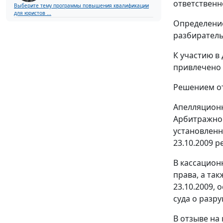
ответственно
Выберите тему программы повышения квалификации
для юристов ...
Определение
разбиратель
К участию в
привлечено 
Решением от
Апелляционн
Арбитражног
установленн
23.10.2009 р
В кассацион
права, а та
23.10.2009, 
суда о разр
В отзыве на