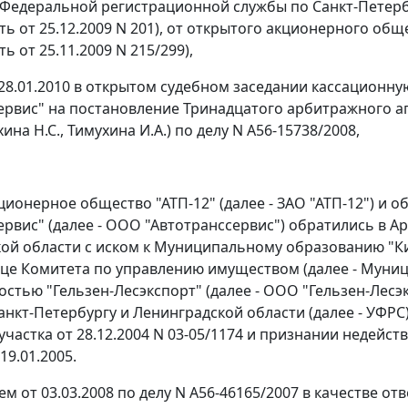
Федеральной регистрационной службы по Санкт-Петербу
ть от 25.12.2009 N 201), от открытого акционерного общ
ь от 25.11.2009 N 215/299),
28.01.2010 в открытом судебном заседании кассационн
ервис" на
постановление
Тринадцатого арбитражного ап
хина Н.С., Тимухина И.А.) по делу N А56-15738/2008,
ционерное общество "АТП-12" (далее - ЗАО "АТП-12") и 
ервис" (далее - ООО "Автотранссервис") обратились в А
ой области с иском к Муниципальному образованию "
ице Комитета по управлению имуществом (далее - Муни
остью "Гельзен-Лесэкспорт" (далее - ООО "Гельзен-Лес
анкт-Петербургу и Ленинградской области (далее - УФР
участка от 28.12.2004 N 03-05/1174 и признании недейс
19.01.2005.
м от 03.03.2008 по делу N А56-46165/2007 в качестве о