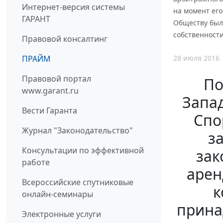
Интернет-версия системы
на момент его
ГАРАНТ
Обществу был
собственности
Правовой консалтинг
28 июля 2016
ПРАЙМ
Правовой портал
По
www.garant.ru
Запад
Вести Гаранта
Спо
Журнал "Законодательство"
з
Консультации по эффективной
зак
работе
арен
Всероссийские спутниковые
к
онлайн-семинары
прина
Электронные услуги