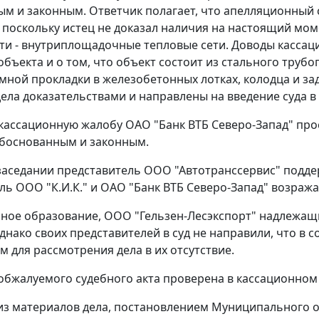
м и законным. Ответчик полагает, что апелляционный 
 поскольку истец не доказал наличия на настоящий мом
и - внутриплощадочные тепловые сети. Доводы кассац
объекта и о том, что объект состоит из стального труб
мной прокладки в железобетонных лотках, колодца и з
ела доказательствами и направлены на введение суда в
 кассационную жалобу ОАО "Банк ВТБ Северо-Запад" про
обоснованным и законным.
заседании представитель ООО "Автотранссервис" подде
ль ООО "К.И.К." и ОАО "Банк ВТБ Северо-Запад" возража
ое образование, ООО "Гельзен-Лесэкспорт" надлежащ
днако своих представителей в суд не направили, что в 
м для рассмотрения дела в их отсутствие.
обжалуемого судебного акта проверена в кассационном
 из материалов дела, постановлением Муниципального об