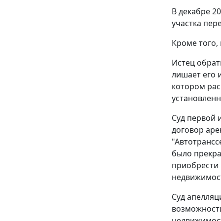
В декабре 2
участка пер
Кроме того,
Истец обрат
лишает его 
котором рас
установлен
Суд первой 
договор аре
"Автотрансс
было прекра
приобрести 
недвижимост
Суд апелляц
возможности
недвижимост