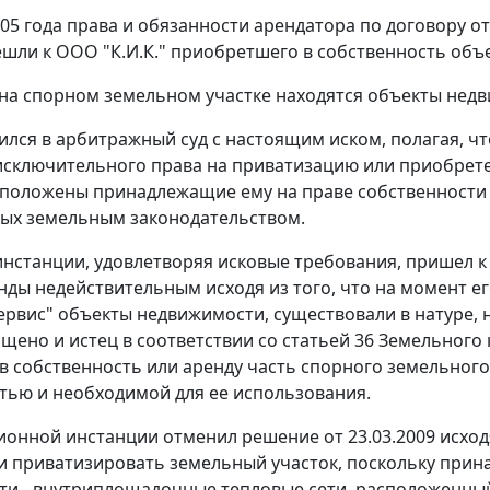
005 года права и обязанности арендатора по договору от
ешли к ООО "К.И.К." приобретшего в собственность об
 на спорном земельном участке находятся объекты недв
ился в арбитражный суд с настоящим иском, полагая, ч
исключительного права на приватизацию или приобрете
положены принадлежащие ему на праве собственности о
ных
земельным законодательством
.
инстанции, удовлетворяя исковые требования, пришел к 
нды недействительным исходя из того, что на момент 
ервис" объекты недвижимости, существовали в натуре, 
щено и истец в соответствии со
статьей 36
Земельного к
в собственность или аренду часть спорного земельного
ью и необходимой для ее использования.
ионной инстанции отменил решение от 23.03.2009 исход
 приватизировать земельный участок, поскольку прин
и - внутриплощадочные тепловые сети, расположенный