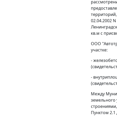
рассмотрени
предоставле
территорий,
02.04.2002 
Ленинградск
кв.м с присв
ООО "Автотр
участке:
- железобето
(свидетельст
- внутриплощ
(свидетельст
Между Муниц
земельного 
строениями,
Пунктом 2.1 