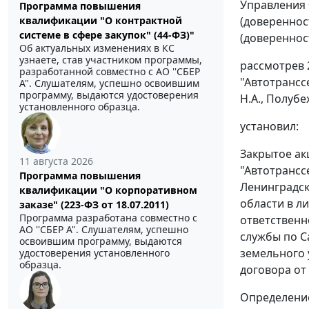
Управления 
Программа повышения
квалификации "О контрактной
(довереннос
системе в сфере закупок" (44-ФЗ)"
(доверенност
Об актуальных изменениях в КС
узнаете, став участником программы,
рассмотрев 
разработанной совместно с АО ''СБЕР
"Автотрансс
А". Слушателям, успешно освоившим
программу, выдаются удостоверения
Н.А., Полубе
установленного образца.
установил:
Закрытое ак
11 августа 2026
"Автотрансс
Программа повышения
Ленинградск
квалификации "О корпоративном
области в л
заказе" (223-ФЗ от 18.07.2011)
Программа разработана совместно с
ответственн
АО ''СБЕР А". Слушателям, успешно
службы по С
освоившим программу, выдаются
земельного 
удостоверения установленного
образца.
договора от 
Определение