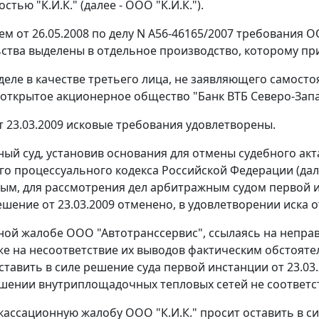
стью "К.И.К." (далее - ООО "К.И.К.").
м от 26.05.2008 по делу N А56-46165/2007 требования О
ства выделены в отдельное производство, которому при
 деле в качестве третьего лица, не заявляющего самос
открытое акционерное общество "Банк ВТБ Северо-Запад"
 23.03.2009 исковые требования удовлетворены.
ый суд, установив основания для отмены судебного ак
о процессуального кодекса Российской Федерации (дале
ым, для рассмотрения дел арбитражным судом первой 
ешение от 23.03.2009 отменено, в удовлетворении иска о
ной жалобе ООО "Автотранссервис", ссылаясь на непр
кже на несоответствие их выводов фактическим обстоят
оставить в силе решение суда первой инстанции от 23.03
ушении внутриплощадочных тепловых сетей не соответст
 кассационную жалобу ООО "К.И.К." просит оставить в с