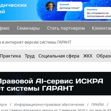
Демо
Семинары
Стать партнером
Клиента
Практика
Труд
Социальная сфера
ЖКХ
Образ
луги
Информационно-правовое обеспечение
ПРАЙМ
суда Северо-Западного округа от 2 февраля 2010 г. по делу N 