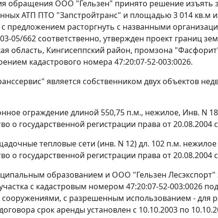
я обращения ООО "Гельзен" принято решение изъять з
нных АТП ПТО "Запстройтранс" и площадью 3 014 кв.м и
 с предложением расторгнуть с названными организация
N 03-05/662 соответственно, утвержден проект границ зе
ая область, Кингисеппский район, промзона "Фасфори
оением кадастрового номера 47:20:07-52-003:0026.
анссервис" является собственником двух объектов не
нное ограждение длиной 550,75 п.м., нежилое, Инв. N 181
во о государственной регистрации права от 20.08.2004 с
адочные тепловые сети (инв. N 12) дл. 102 п.м. нежилое
во о государственной регистрации права от 20.08.2004 с
ипальным образованием и ООО "Гельзен Лесэкспорт" за
участка с кадастровым номером 47:20:07-52-003:0026 п
 сооружениями, с разрешенным использованием - для
договора срок аренды установлен с 10.10.2003 по 10.10.2