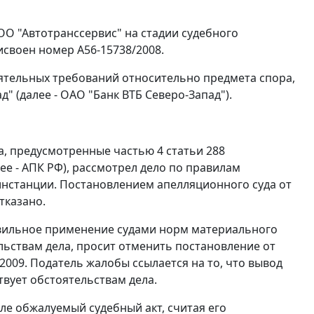
ОО "Автотранссервис" на стадии судебного
своен номер А56-15738/2008.
тоятельных требований относительно предмета спора,
 (далее - ОАО "Банк ВТБ Северо-Запад").
та, предусмотренные
частью 4 статьи 288
е - АПК РФ), рассмотрел дело по правилам
инстанции.
Постановлением
апелляционного суда от
тказано.
авильное применение судами норм материального
ельствам дела, просит отменить
постановление
от
.2009. Податель жалобы ссылается на то, что вывод
вует обстоятельствам дела.
иле обжалуемый судебный акт, считая его