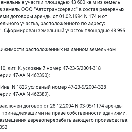
емельные участки площадью 43 600 кв.м из земель
з земель ООО "Автотранссервис" в состав резервных
ми договоры аренды от 01.02.1994 N 174 и от
мельного участка, расположенного по адресу:
т". Сформирован земельный участок площадью 48 995
движимости расположенных на данном земельном
0, лит. К, условный номер 47-23-5/2004-318
ерии 47-АА N 462390);
 Инв. N 1825 условный номер 47-23-5/2004-328
ерии 47-АА N 462389).
ключен договор от 28.12.2004 N 03-05/1174 аренды
од принадлежащими на праве собственности зданиями,
 размещения деревоперерабатывающего производства.
052.