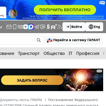
м
Войти
Eng
Перейти в систему ГАРАНТ
ование
Транспорт
Общество
IT
Профессия
П
Документы ленты ПРАЙМ
Постановление Федерального
А56-15738/2008 Спорный договор аренды земельного участка