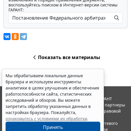
воспользуйтесь поиском в Интернет-версии системы
ГАРАНТ:
Показать все материалы
Мы обрабатываем локальные данные
браузера и используем инструменты
аналитики в целях улучшения и обеспечения
работоспособности сайта, статистических
© ООО "НПП "ГАРАНТ-СЕРВИС", 2026. Система ГАРАНТ
исследований и обзоров. Вы можете
выпускается с 1990 года. Компания "Гарант" и ее партнеры
запретить обработку указанных данных в
являются участниками Российской ассоциации правовой
настройках браузера. Пожалуйста,
информации ГАРАНТ.
ознакомьтесь с условиями их обработки
.
Портал ГАРАНТ.РУ зарегистрирован в качестве сетевого
Принять
издания Федеральной службой по надзору в сфере