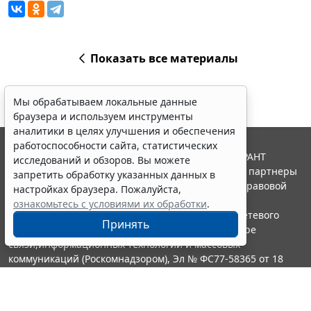
Показать все материалы
Мы обрабатываем локальные данные
браузера и используем инструменты
аналитики в целях улучшения и обеспечения
работоспособности сайта, статистических
© ООО "НПП "ГАРАНТ-СЕРВИС", 2026. Система ГАРАНТ
исследований и обзоров. Вы можете
выпускается с 1990 года. Компания "Гарант" и ее партнеры
запретить обработку указанных данных в
являются участниками Российской ассоциации правовой
настройках браузера. Пожалуйста,
информации ГАРАНТ.
ознакомьтесь с условиями их обработки
.
Портал ГАРАНТ.РУ зарегистрирован в качестве сетевого
Принять
издания Федеральной службой по надзору в сфере
связи,информационных технологий и массовых
коммуникаций (Роскомнадзором), Эл № ФС77-58365 от 18
июня 2014 года.
16+