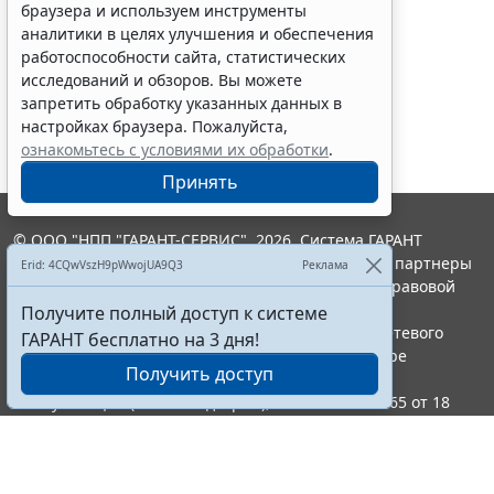
браузера и используем инструменты
аналитики в целях улучшения и обеспечения
работоспособности сайта, статистических
исследований и обзоров. Вы можете
Показать все материалы
запретить обработку указанных данных в
настройках браузера. Пожалуйста,
ознакомьтесь с условиями их обработки
.
Принять
© ООО "НПП "ГАРАНТ-СЕРВИС", 2026. Система ГАРАНТ
выпускается с 1990 года. Компания "Гарант" и ее партнеры
Erid: 4CQwVszH9pWwojUA9Q3
Реклама
являются участниками Российской ассоциации правовой
информации ГАРАНТ.
Получите полный доступ к системе
Портал ГАРАНТ.РУ зарегистрирован в качестве сетевого
ГАРАНТ бесплатно на 3 дня!
издания Федеральной службой по надзору в сфере
Получить доступ
связи,информационных технологий и массовых
коммуникаций (Роскомнадзором), Эл № ФС77-58365 от 18
июня 2014 года.
16+