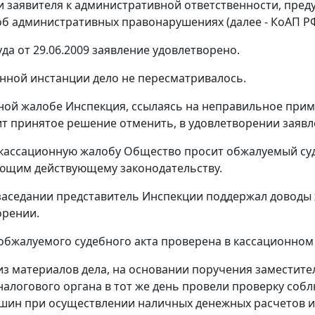
 заявителя к административной ответственности, пре
б административных правонарушениях (далее - КоАП РФ
да от 29.06.2009 заявление удовлетворено.
нной инстанции дело не пересматривалось.
ной жалобе Инспекция, ссылаясь на неправильное при
ит принятое решение отменить, в удовлетворении заявл
 кассационную жалобу Общество просит обжалуемый суде
ющим действующему законодательству.
заседании представитель Инспекции поддержал доводы 
орении.
обжалуемого судебного акта проверена в кассационном
 из материалов дела, на основании поручения заместите
налогового органа в тот же день провели проверку со
шин при осуществлении наличных денежных расчетов и 