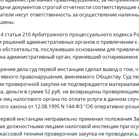
дачи документов строгой отчетности соответствующие
тели несут ответственность за осуществление наличн
ашины.
 4 статьи 210
Арбитражного процессуального кодекса Рос
 решений административных органов о привлечении к 
 обстоятельств, послуживших основанием для привлече
 на административный орган, принявший оспариваемое
рении дела суд первой инстанции сделал вывод о том, 
ивного правонарушения, вменяемого Обществу. Суд пе
и проверочной закупки не подтверждается материалами де
а, деньги в сумме 52 руб. не возвращены проверяющим
 лиц налогового органа по оплате услуги в данном слу
го закона от 12.08.1995 N 144-ФЗ "Об оперативно-розыск
 первой инстанции неправильно применил положения
З
чае должностными лицами налоговой инспекции при ос
кассовой техники проверочная закупка не проводилась.