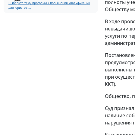
полноты уче
Выберите тему программы повышения квалификации
для юристов ...
Обществу ма
В ходе пров
невыдачи до
услуги по пе
администрат
Постановлен
предусмотр
выполнены 
при осущест
ККТ).
Общество, п
Суд признал
наличие соб
нарушения п
Кассационна