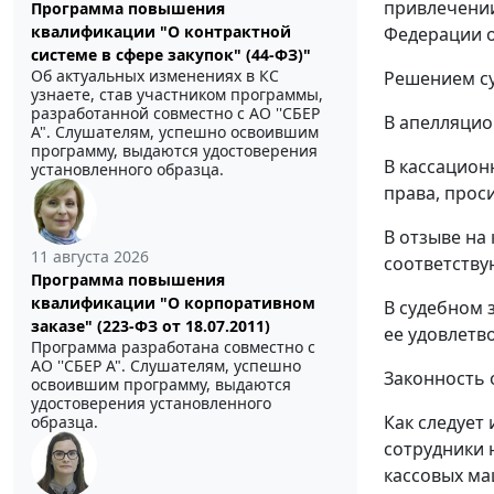
привлечении
Программа повышения
квалификации "О контрактной
Федерации о
системе в сфере закупок" (44-ФЗ)"
Об актуальных изменениях в КС
Решением су
узнаете, став участником программы,
разработанной совместно с АО ''СБЕР
В апелляцио
А". Слушателям, успешно освоившим
программу, выдаются удостоверения
В кассацион
установленного образца.
права, прос
В отзыве на
11 августа 2026
соответству
Программа повышения
квалификации "О корпоративном
В судебном 
заказе" (223-ФЗ от 18.07.2011)
ее удовлетв
Программа разработана совместно с
АО ''СБЕР А". Слушателям, успешно
Законность 
освоившим программу, выдаются
удостоверения установленного
Как следует
образца.
сотрудники 
кассовых ма