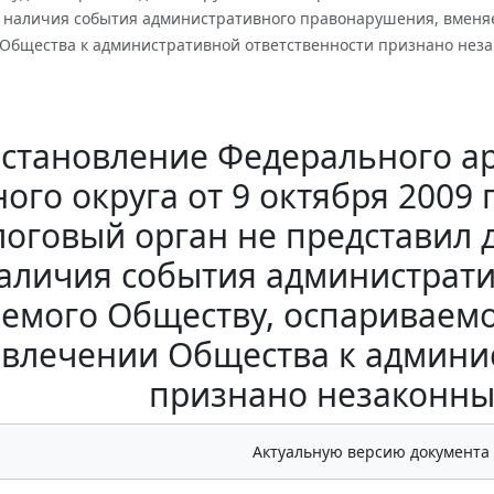
в наличия события административного правонарушения, вменя
Общества к административной ответственности признано нез
становление Федерального ар
ого округа от 9 октября 2009 
логовый орган не представил 
аличия события администрат
емого Обществу, оспариваем
ивлечении Общества к админи
признано незаконны
Актуальную версию документа