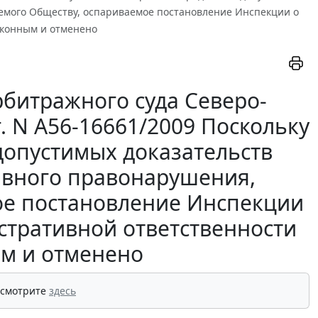
емого Обществу, оспариваемое постановление Инспекции о
аконным и отменено
битражного суда Северо-
г. N А56-16661/2009 Поскольку
допустимых доказательств
ивного правонарушения,
ое постановление Инспекции
стративной ответственности
м и отменено
 смотрите
здесь