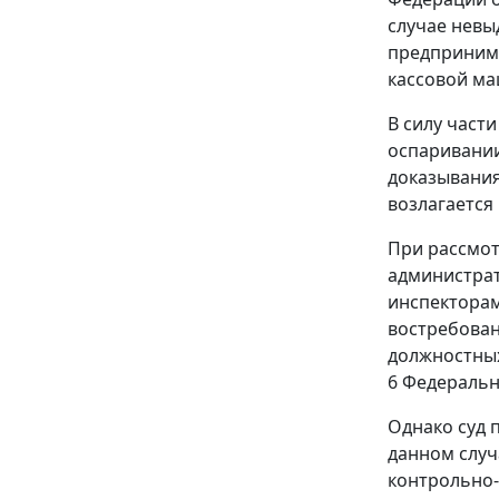
случае невы
предпринима
кассовой м
В силу
части
оспаривании
доказывания
возлагается
При рассмот
администрат
инспекторам
востребован
должностных
6
Федерально
Однако суд
данном слу
контрольно-