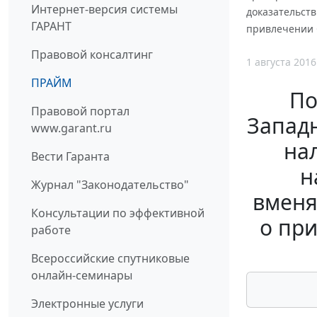
Интернет-версия системы
доказательст
ГАРАНТ
привлечении 
Правовой консалтинг
1 августа 2016
ПРАЙМ
По
Правовой портал
Западн
www.garant.ru
на
Вести Гаранта
н
Журнал "Законодательство"
вменя
Консультации по эффективной
о пр
работе
Всероссийские спутниковые
онлайн-семинары
Электронные услуги