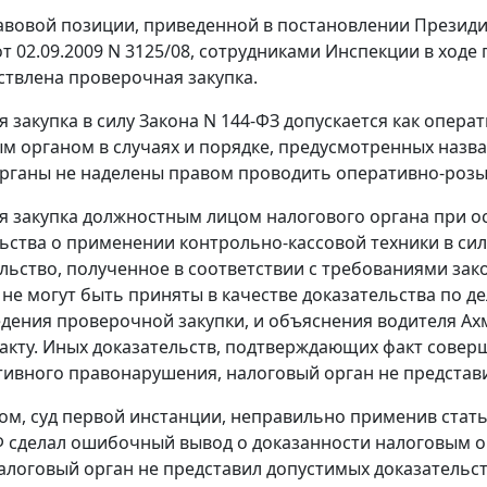
авовой позиции, приведенной в
постановлении
Президи
т 02.09.2009 N 3125/08, сотрудниками Инспекции в хо
ствлена проверочная закупка.
 закупка в силу Закона N 144-ФЗ допускается как опер
 органом в случаях и порядке, предусмотренных назв
рганы не наделены правом проводить оперативно-роз
 закупка должностным лицом налогового органа при о
ьства о применении контрольно-кассовой техники в си
ельство, полученное в соответствии с требованиями з
 не могут быть приняты в качестве доказательства по де
едения проверочной закупки, и объяснения водителя Ах
акту. Иных доказательств, подтверждающих факт сове
ивного правонарушения, налоговый орган не представ
ом, суд первой инстанции, неправильно применив
стать
 сделал ошибочный вывод о доказанности налоговым 
алоговый орган не представил допустимых доказательс