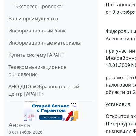
Постановлен
"Экспресс Проверка"
от 9 октября
Ваши преимущества
Информационный банк
Федеральный
Алешкевича О
Информационные материалы
при участии 
Купить систему ГАРАНТ
Межрайонной
12.01.2009 N
Телекоммуникационное
обновление
рассмотрев 
налоговой с
АНО ДПО «Образовательный
области от 2
центр ГАРАНТ»
установил:
Открытое ак
Петербурга 
Анонсы
инспекции Ф
8 сентября 2026