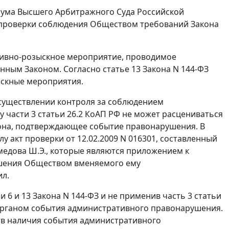
ума Высшего Арбитражного Суда Российской
де проверки соблюдения Обществом требований
Закона
ативно-розыскное мероприятие, проводимое
анным Законом. Согласно
статье 13
Закона N 144-ФЗ
ыскные мероприятия.
существлении контроля за соблюдением
лу
части 3 статьи 26.2
КоАП РФ не может расцениваться
акона, подтверждающее событие правонарушения. В
лу акт проверки от 12.02.2009 N 016301, составленный
медова Ш.Э., которые являются приложением к
ршения Обществом вменяемого ему
ил.
и 6
и
13
Закона N 144-ФЗ и не применив
часть 3 статьи
органом события административного правонарушения.
тв наличия события административного