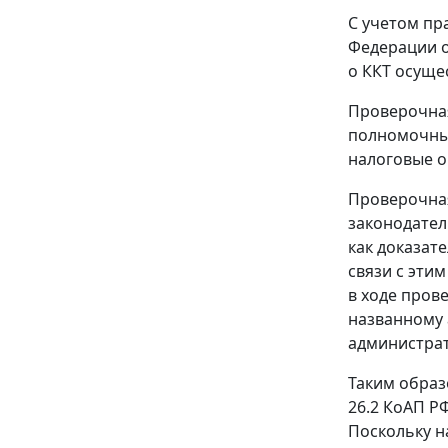
С учетом пр
Федерации о
о ККТ осуще
Проверочная
полномочным
налоговые о
Проверочная
законодател
как доказат
связи с этим
в ходе пров
названному 
администрат
Таким образ
26.2
КоАП РФ
Поскольку н