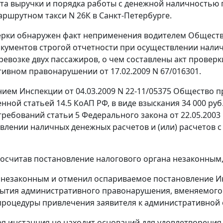
та выручки и порядка работы с денежной наличностью
ршрутном такси N 26К в Санкт-Петербурге.
ерки обнаружен факт неприменения водителем Обществ
кументов строгой отчетности при осуществлении наличн
ревозке двух пассажиров, о чем составлены акт проверки
ивном правонарушении от 17.02.2009 N 67/016301.
ием Инспекции от 04.03.2009 N 22-11/05375 Общество 
енной
статьей 14.5
КоАП РФ, в виде взыскания 34 000 ру
требований
статьи 5
Федерального закона от 22.05.2003
влении наличных денежных расчетов и (или) расчетов с 
осчитав постановление налогового органа незаконным, 
 незаконным и отменил оспариваемое постановление Ин
ытия административного правонарушения, вменяемого 
роцедуры привлечения заявителя к административной 
я инстанция не находит оснований для удовлетворения