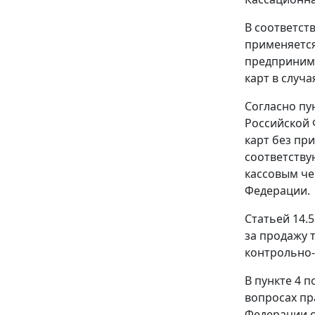
В соответст
применяется
предпринима
карт в случ
Согласно
пу
Российской 
карт без пр
соответству
кассовым че
Федерации.
Статьей 14.5
за продажу 
контрольно-
В
пункте 4
по
вопросах пр
Федерации о