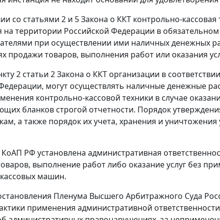
вии со
статьями 2
и
5
Закона о ККТ контрольно-кассовая 
 на территории Российской Федерации в обязательном
телями при осуществлении ими наличных денежных рас
аях продажи товаров, выполнения работ или оказания усл
нкту 2 статьи 2
Закона о ККТ организации в соответстви
Федерации, могут осуществлять наличные денежные рас
именения контрольно-кассовой техники в случае оказан
ющих бланков строгой отчетности.
Порядок
утверждения
кам, а также порядок их учета, хранения и уничтожени
КоАП РФ установлена административная ответственно
товаров, выполнение работ либо оказание услуг без пр
кассовых машин.
становления Пленума Высшего Арбитражного Суда Росси
актики применения административной ответственности,
б административных правонарушениях, за неприменени