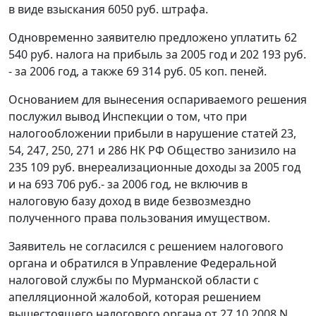
в виде взыскания 6050 руб. штрафа.
Одновременно заявителю предложено уплатить 62
540 руб. налога на прибыль за 2005 год и 202 193 руб.
- за 2006 год, а также 69 314 руб. 05 коп. пеней.
Основанием для вынесения оспариваемого решения
послужил вывод Инспекции о том, что при
налогообложении прибыли в нарушение
статей 23
,
54
,
247
,
250
,
271
и
286
НК РФ Общество занизило на
235 109 руб. внереализационные доходы за 2005 год
и на 693 706 руб.- за 2006 год, не включив в
налоговую базу доход в виде безвозмездно
полученного права пользования имуществом.
Заявитель не согласился с решением налогового
органа и обратился в Управление Федеральной
налоговой службы по Мурманской области с
апелляционной жалобой, которая решением
вышестоящего налогового органа от 27.10.2008 N