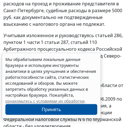
расходов на проезд и проживание представителя в
Санкт-Петербурге, судебные расходы в размере 5000
руб. как документально не подтвержденные
взысканию с налогового органа не подлежат.
Учитывая изложенное и руководствуясь
статьей 286
,
пунктом 1 части 1 статьи 287
,
статьей 110
Арбитражного процессуального кодекса Российской
Федерации, Федеральный арбитражный суд Северо-
Мы обрабатываем локальные данные
Западного округа
браузера и используем инструменты
аналитики в целях улучшения и обеспечения
постановил:
работоспособности сайта, статистических
исследований и обзоров. Вы можете
решение Арбитражного суда Мурманской области от
запретить обработку указанных данных в
10.02.2009 и
постановление
Тринадцатого
настройках браузера. Пожалуйста,
арбитражного апелляционного суда от 18.06.2009 по
ознакомьтесь с условиями их обработки
.
делу N А42-7203/2008 оставить без изменения, а
Принять
кассационную жалобу Межрайонной инспекции
Федеральной налоговой службы N 6 по Мурманской
области - без удовлетворения.