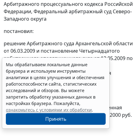
Арбитражного процессуального кодекса Российской
Федерации, Федеральный арбитражный суд Северо-
Западного округа
постановил:
решение Арбитражного суда Архангельской области
от 06.03.2009 и
постановление
Четырнадцатого
арбитражного апелляционного суда от 13.05.2009 по
Мы обрабатываем локальные данные
делу N А05-971/2008 отменить. Обществу с
браузера и используем инструменты
ограниченной ответственностью "Вельская
аналитики в целях улучшения и обеспечения
лесопромышленная компания" отказать в
работоспособности сайта, статистических
удовлетворении заявления.
исследований и обзоров. Вы можете
запретить обработку указанных данных в
Взыскать с общества с ограниченной
настройках браузера. Пожалуйста,
ответственностью "Вельская леспромышленная
ознакомьтесь с условиями их обработки
.
компания" в доход федерального бюджета 2000 руб.
Принять
государственной пошлины.