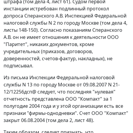
штрафа (том дела 4, лист 61). Судом первой
инстанции истребован подлинный протокол
допроса Сперанского А.В. Инспекцией Федеральной
налоговой службы N 2 по городу Москве (том дела 4,
листы 148-150). Согласно показаниям Сперанского
А.В. он не имеет отношения к деятельности ООО
"Паритет", никаких документов, кроме
учредительных (приказов, договоров,
доверенностей, счетов-фактур, накладных), не
подписывал.
Из письма Инспекции Федеральной налоговой
службы N 13 по городу Москве от 09.08.2007 N 21-
12/12256дсп@ следует, что последняя "нулевая"
отчетность представлена ООО "Компакт" за 1
полугодие 2004 года и у этой организации есть все
признаки "фирмы-однодневки". Счет ООО "Компакт"
закрыт 06.08.2004 (том дела 2, лист 48).
Таким образом, следует признать, что