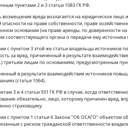
ренным
пунктами 2
и
3 статьи 1083
ГК РФ.
 возмещения вреда возлагается на юридическое лицо 
опасности на праве собственности, праве хозяйственн
онном основании (на праве аренды, по доверенности на
я соответствующего органа о передаче ему источника п
вии с
пунктом 3
этой же статьи владельцы источников п
ость за вред, причиненный в результате взаимодействи
.п.) третьим лицам по основаниям, предусмотренным
пун
ненный в результате взаимодействия источников повыш
аниях (
статья 1064
).
нктам 3
и
4 статьи 931
ГК РФ в случае, когда ответственн
хование обязательно, лицо, которому причинен вред, в
енно страховщику.
вии с
пунктом 1 статьи 6
Закона "Об ОСАГО" объектом о
вязанные с риском гражданской ответственности владел