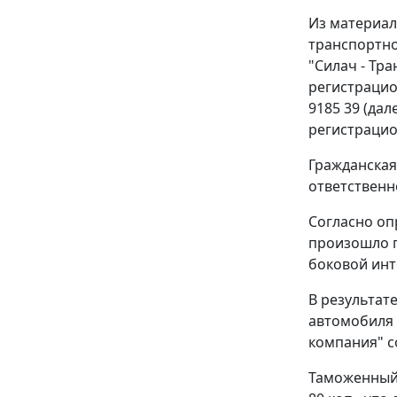
Из материал
транспортно
"Силач - Тр
регистрацио
9185 39 (да
регистрацио
Гражданская
ответственн
Согласно оп
произошло п
боковой инт
В результат
автомобиля 
компания" со
Таможенный 