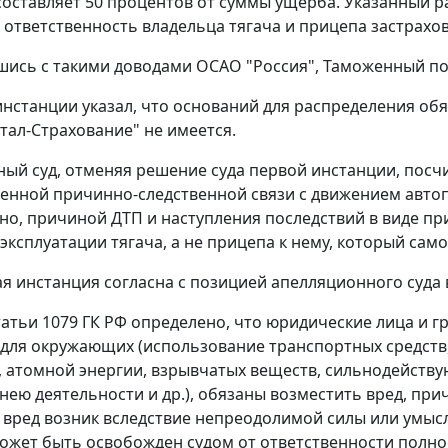
о составляет 50 процентов от суммы ущерба. Указанный 
 ответственность владельца тягача и прицепа застрахо
шись с такими доводами ОСАО "Россия", Таможенный по
инстанции указал, что оснований для распределения об
тал-Страхование" не имеется.
ый суд, отменяя решение суда первой инстанции, посч
енной причинно-следственной связи с движением автопо
но, причиной ДТП и наступления последствий в виде п
 эксплуатации тягача, а не прицепа к нему, который сам
я инстанция согласна с позицией апелляционного суда 
татьи 1079
ГК РФ определено, что юридические лица и г
для окружающих (использование транспортных средств,
 атомной энергии, взрывчатых веществ, сильнодействую
 нею деятельности и др.), обязаны возместить вред, п
о вред возник вследствие непреодолимой силы или умы
ожет быть освобожден судом от ответственности полно