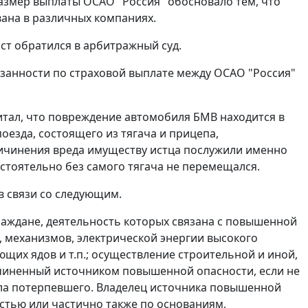
размер выплаты ОСАО "Россия" обосновало тем, что
вана в различных компаниях.
ст обратился в арбитражный суд.
язанности по страховой выплате между ОСАО "Россия"
итал, что повреждение автомобиля БМВ находится в
езда, состоящего из тягача и прицепа,
ричинения вреда имуществу истца послужили именно
остоятельно без самого тягача не перемещался.
в связи со следующим.
раждане, деятельность которых связана с повышенной
 механизмов, электрической энергии высокого
щих ядов и т.п.; осуществление строительной и иной,
ричиненный источником повышенной опасности, если не
сла потерпевшего. Владелец источника повышенной
стью или частично также по основаниям,