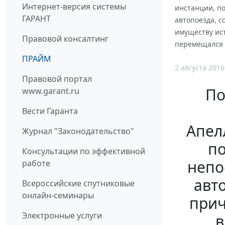
Интернет-версия системы
инстанции, п
ГАРАНТ
автопоезда, с
имуществу ист
Правовой консалтинг
перемещался
ПРАЙМ
2 августа 2016
Правовой портал
По
www.garant.ru
Вести Гаранта
Апел
Журнал "Законодательство"
по
Консультации по эффективной
непо
работе
авт
Всероссийские спутниковые
онлайн-семинары
прич
Электронные услуги
в