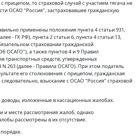
 прицепом, то страховой случай с участием тягача не
ести ОСАО "Россия", застраховавшее гражданскую
равильно применены положения
пункта 4 статьи 931
,
лее - ГК РФ),
пункта 2 статьи 6
,
пункта 4 статьи 13
,
обязательном страховании гражданской
Об ОСАГО"), а также
пунктов 4
и
9
Правил
ев транспортных средств, утвержденных
 N 263 (далее - Правила ОСАГО). При этом податель
ультате его столкновения с прицепом, гражданская
 следовательно, взыскание с ОСАО "Россия" страховой
 доводы, изложенные в кассационных жалобах.
 и месте рассмотрения жалоб, однако
алобы рассмотрены в их отсутствие.
 порядке.