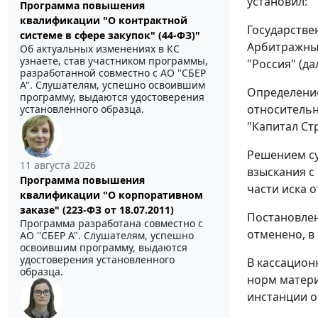
установил:
Программа повышения
квалификации "О контрактной
Государстве
системе в сфере закупок" (44-ФЗ)"
Арбитражный
Об актуальных изменениях в КС
узнаете, став участником программы,
"Россия" (да
разработанной совместно с АО ''СБЕР
А". Слушателям, успешно освоившим
Определение
программу, выдаются удостоверения
относительн
установленного образца.
"Капитал Ст
Решением су
11 августа 2026
взыскания с
Программа повышения
части иска о
квалификации "О корпоративном
заказе" (223-ФЗ от 18.07.2011)
Постановлен
Программа разработана совместно с
отменено, в 
АО ''СБЕР А". Слушателям, успешно
освоившим программу, выдаются
удостоверения установленного
В кассацион
образца.
норм матери
инстанции от