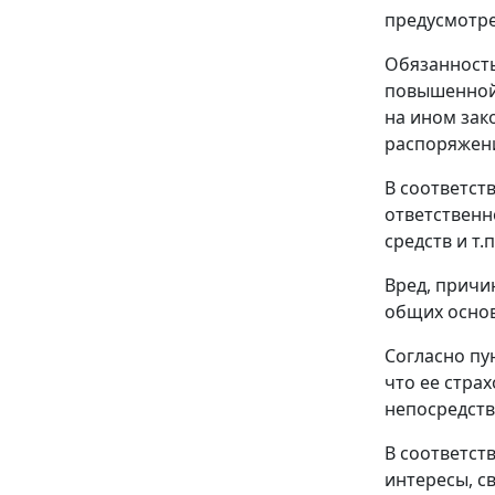
предусмот
Обязанность
повышенной 
на ином зак
распоряжени
В соответст
ответственн
средств и т
Вред, причи
общих основ
Согласно
пу
что ее стра
непосредств
В соответст
интересы, с