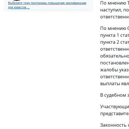
По мнению Т
Выберите тему программы повышения квалификации
для юристов ...
наступил, п
ответственн
По мнению 
пункта 1 ста
пункта 2 ста
ответственн
обязательно
постановле
жалобы указ
ответственн
выплаты явл
В судебном 
Участвующие
представите
Законность 