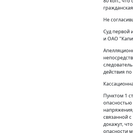
80 коп., чт
гражданская
Не согласив
Суд первой 
и ОАО "Капи
Апелляционн
непосредств
следователь
действия по
Кассационна
Пунктом 1 с
опасностью 
напряжения,
связанной с
докажут, чт
опасности м