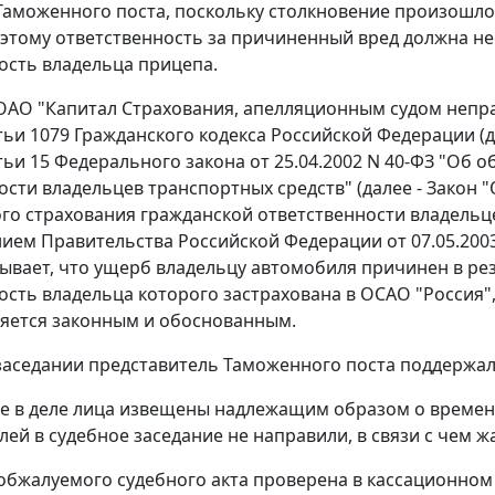
аможенного поста, поскольку столкновение произошло с
оэтому ответственность за причиненный вред должна н
ость владельца прицепа.
ОАО "Капитал Страхования, апелляционным судом неп
тьи 1079
Гражданского кодекса Российской Федерации (да
тьи 15
Федерального закона от 25.04.2002 N 40-ФЗ "Об 
ости владельцев транспортных средств" (далее - Закон "
го страхования гражданской ответственности владельц
нием
Правительства Российской Федерации от 07.05.2003
ывает, что ущерб владельцу автомобиля причинен в рез
ость владельца которого застрахована в ОСАО "Россия",
яется законным и обоснованным.
заседании представитель Таможенного поста поддержал
 в деле лица извещены надлежащим образом о времени
лей в судебное заседание не направили, в связи с чем ж
обжалуемого судебного акта проверена в кассационном