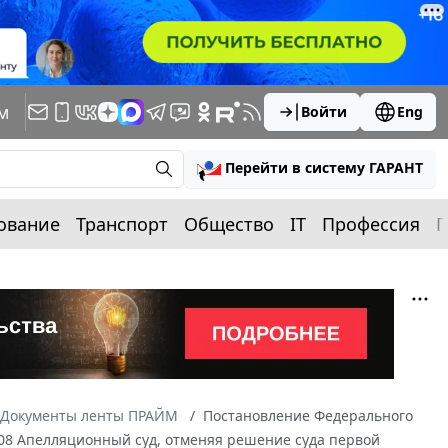
м
Войти
Eng
Перейти в систему ГАРАНТ
ование
Транспорт
Общество
IT
Профессия
П
Документы ленты ПРАЙМ
Постановление Федерального
2008 Апелляционный суд, отменяя решение суда первой