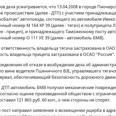
ов дела усматривается, что 13.04.2008 в городе Пионе
е происшествие (далее - ДТП) с участием принадлежащ
ансбалтик" автопоезда, состоящего из автомобиля Ивеко 
нный номер М 164 ХР 39 (далее - тягач) и полуприцепа 
лее - прицеп), и принадлежащего Таможенному посту ав
нный номер О 111 УЕ 39 (далее - автомобиль БМВ).
 ответственность владельца тягача застрахована в ОАО 
ость владельца прицепа застрахована в ОСАО "Россия".
ределению об отказе в возбуждении дела об администр
о вине водителя Пшеничного В.В., управлявшего тяга
ервал, обеспечивающий безопасность дорожного движ
е ДТП автомобиль БМВ получил механические поврежде
согласно оценке произведенной обществом с ограниче
ставил 121 865 руб. 60 коп., о чем стороны не спорят.
пост направил заявление о возмещении ущерба в адрес 