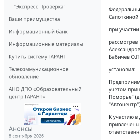
"Экспресс Проверка"
Федеральный
Сапоткиной Т
Ваши преимущества
при участии
Информационный банк
рассмотрев 
Информационные материалы
Александров
Купить систему ГАРАНТ
Бабичев О.П.
Телекоммуникационное
установил:
обновление
Предпринима
АНО ДПО «Образовательный
учетом прин
центр ГАРАНТ»
Поморье" (д
"Автоцентр"
К участию в
привлечены 
Анонсы
ответственно
8 сентября 2026