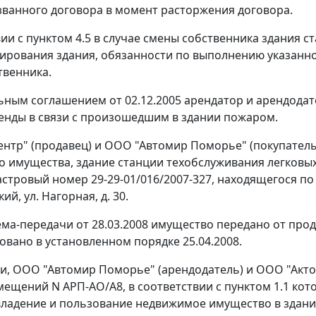
званного договора в момент расторжения договора.
вии с пунктом 4.5 в случае смены собственника здания 
рования здания, обязанности по выполнению указанно
твенника.
ным соглашением от 02.12.2005 арендатор и арендода
енды в связи с произошедшим в здании пожаром.
нтр" (продавец) и ООО "Автомир Поморье" (покупатель)
 имущества, здание станции техобслуживания легковы
астровый номер 29-29-01/016/2007-327, находящегося по а
й, ул. Нагорная, д. 30.
ема-передачи от 28.03.2008 имущество передано от про
овано в установленном порядке 25.04.2008.
и, ООО "Автомир Поморье" (арендодатель) и ООО "Актор
ещений N АРП-АО/А8, в соответствии с пунктом 1.1 кот
ладение и пользование недвижимое имущество в здани