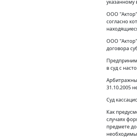
указанному 
ООО "Актор"
согласно ко
находящиеся
ООО "Актор"
договора су
Предпринимат
в суд с нас
Арбитражный
31.10.2005 
Суд кассаци
Как предус
случаях фор
предмете до
необходимые