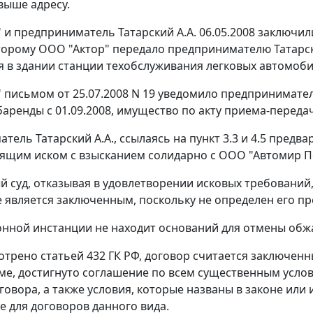
выше адресу.
 и предприниматель Татарский А.А. 06.05.2008 заключи
торому ООО "Актор" передало предпринимателю Татарск
 в здании станции техобслуживания легковых автомоби
 письмом от 25.07.2008 N 19 уведомило предпринимател
баренды с 01.09.2008, имущество по акту приема-передач
ель Татарский А.А., ссылаясь на пункт 3.3 и 4.5 предв
тоящим иском с взысканием солидарно с ООО "Автомир П
 суд, отказывая в удовлетворении исковых требований,
не является заключенным, поскольку не определен его пр
онной инстанции не находит оснований для отмены обжа
мотрено
статьей 432
ГК РФ, договор считается заключенн
ме, достигнуто соглашение по всем существенным усло
говора, а также условия, которые названы в законе или
 для договоров данного вида.