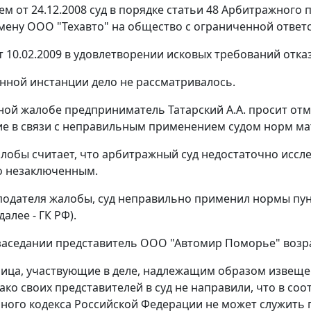
м от 24.12.2008 суд в порядке
статьи 48
Арбитражного п
мену ООО "Техавто" на общество с ограниченной ответ
 10.02.2009 в удовлетворении исковых требований отка
нной инстанции дело не рассматривалось.
ной жалобе предприниматель Татарский А.А. просит от
е в связи с неправильным применением судом норм ма
лобы считает, что арбитражный суд недостаточно иссл
о незаключенным.
подателя жалобы, суд неправильно применил нормы
пун
алее - ГК РФ).
заседании представитель ООО "Автомир Поморье" возр
ица, участвующие в деле, надлежащим образом извеще
ако своих представителей в суд не направили, что в соо
ного кодекса Российской Федерации не может служить п