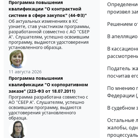
Программа повышения
Определение
квалификации "О контрактной
произвел за
системе в сфере закупок" (44-ФЗ)"
Об актуальных изменениях в КС
Решением от
узнаете, став участником программы,
разработанной совместно с АО ''СБЕР
В апелляцио
А". Слушателям, успешно освоившим
программу, выдаются удостоверения
установленного образца.
В кассацион
рассмотрени
Податель жа
11 августа 2026
посчитав ег
Программа повышения
квалификации "О корпоративном
По мнению 
заказе" (223-ФЗ от 18.07.2011)
Федерации (д
Программа разработана совместно с
АО ''СБЕР А". Слушателям, успешно
В судебном 
освоившим программу, выдаются
удостоверения установленного
образца.
Остальные л
жалобы, одн
процессуаль