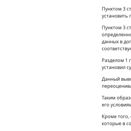
Пунктом 3 с
установить 
Пунктом 3 с
определенно
данных в до
соответству
Разделом 1 
установил с
Данный выво
переоценива
Таким образ
его условия
Кроме того, 
которые в с