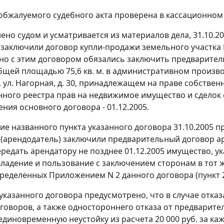
обжалуемого судебного акта проверена в кассационном
лено судом и усматривается из материалов дела, 31.10.
 заключили договор купли-продажи земельного участка N
о с этим договором обязались заключить предварите
щей площадью 75,6 кв. м. в административном производ
, ул. Нагорная, д. 30, принадлежащем на праве собстве
ного реестра прав на недвижимое имущество и сделок с н
ния основного договора - 01.12.2005.
ие названного пункта указанного договора 31.10.2005 п
 (арендодатель) заключили предварительный договор а
редать арендатору не позднее 01.12.2005 имущество, указ
ладение и пользование с заключением сторонам в тот 
пределенных Приложением N 2 данного договора (пункт 
 указанного договора предусмотрено, что в случае отка
говоров, а также одностороннего отказа от предварит
единовременную неустойку из расчета 20 000 руб. за к