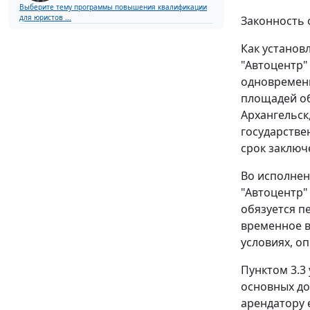
Выберите тему программы повышения квалификации
для юристов ...
Законность 
Как установ
"Автоцентр"
одновременн
площадей об
Архангельск
государствен
срок заключе
Во исполнен
"Автоцентр"
обязуется пе
временное в
условиях, о
Пунктом 3.3
основных до
арендатору 