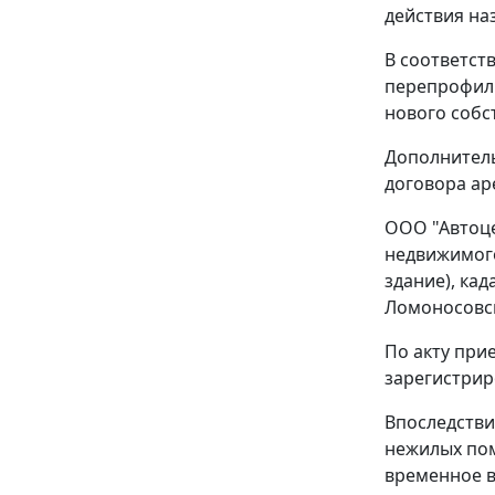
действия на
В соответст
перепрофили
нового собс
Дополнитель
договора ар
ООО "Автоце
недвижимого
здание), кад
Ломоносовски
По акту при
зарегистрир
Впоследстви
нежилых пом
временное в