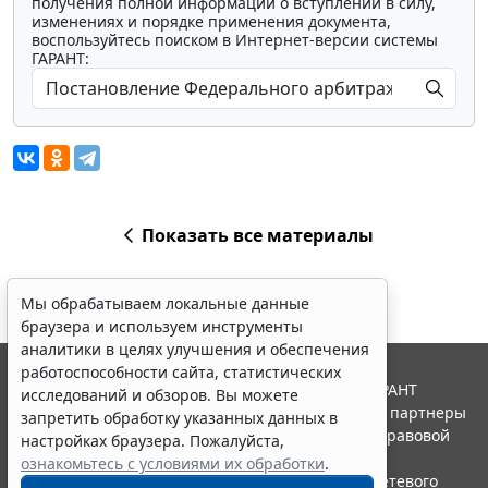
получения полной информации о вступлении в силу,
изменениях и порядке применения документа,
воспользуйтесь поиском в Интернет-версии системы
ГАРАНТ:
Показать все материалы
Мы обрабатываем локальные данные
браузера и используем инструменты
аналитики в целях улучшения и обеспечения
работоспособности сайта, статистических
© ООО "НПП "ГАРАНТ-СЕРВИС", 2026. Система ГАРАНТ
исследований и обзоров. Вы можете
выпускается с 1990 года. Компания "Гарант" и ее партнеры
запретить обработку указанных данных в
являются участниками Российской ассоциации правовой
настройках браузера. Пожалуйста,
информации ГАРАНТ.
ознакомьтесь с условиями их обработки
.
Портал ГАРАНТ.РУ зарегистрирован в качестве сетевого