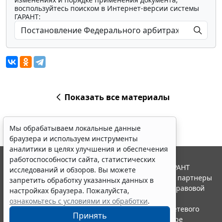
воспользуйтесь поиском в Интернет-версии системы
ГАРАНТ:
Показать все материалы
Мы обрабатываем локальные данные
браузера и используем инструменты
аналитики в целях улучшения и обеспечения
работоспособности сайта, статистических
© ООО "НПП "ГАРАНТ-СЕРВИС", 2026. Система ГАРАНТ
исследований и обзоров. Вы можете
выпускается с 1990 года. Компания "Гарант" и ее партнеры
запретить обработку указанных данных в
являются участниками Российской ассоциации правовой
настройках браузера. Пожалуйста,
информации ГАРАНТ.
ознакомьтесь с условиями их обработки
.
Портал ГАРАНТ.РУ зарегистрирован в качестве сетевого
Принять
издания Федеральной службой по надзору в сфере