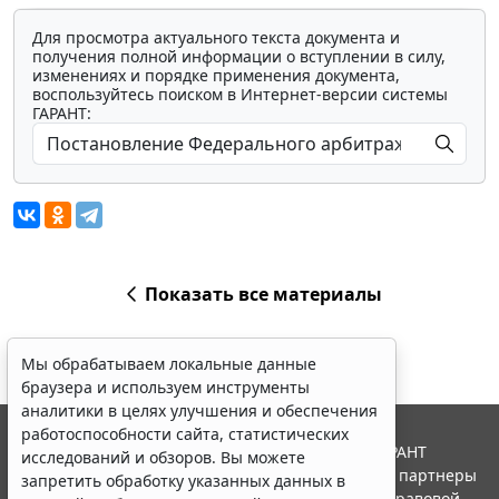
Для просмотра актуального текста документа и
получения полной информации о вступлении в силу,
изменениях и порядке применения документа,
воспользуйтесь поиском в Интернет-версии системы
ГАРАНТ:
Показать все материалы
Мы обрабатываем локальные данные
браузера и используем инструменты
аналитики в целях улучшения и обеспечения
работоспособности сайта, статистических
© ООО "НПП "ГАРАНТ-СЕРВИС", 2026. Система ГАРАНТ
исследований и обзоров. Вы можете
выпускается с 1990 года. Компания "Гарант" и ее партнеры
запретить обработку указанных данных в
являются участниками Российской ассоциации правовой