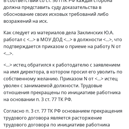
В соответствии со
ст. 56
ГПК РФ каждая сторона
должна представить суду доказательства в
обоснование своих исковых требований либо
возражений на иск.
Как следует из материалов дела Заклинских Ю.А.
работал с <...> в МОУ ДОД <...> в должности <...>, что
подтверждается приказом о приеме на работу N от
<...>.
<...> истец обратился к работодателю с заявлением
на имя директора, в котором просил его уволить по
собственному желанию. Приказом N от <...> истец
уволен с занимаемой должности. Трудовые
отношения прекращены по инициативе работника
на основании
п. 3 ст. 77
ТК РФ.
Согласно
п. 3 ст. 77
ТК РФ основанием прекращения
трудового договора является расторжение
трудового договора по инициативе работника