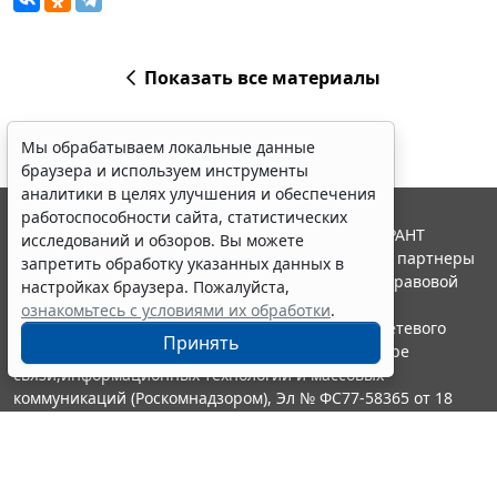
Показать все материалы
Мы обрабатываем локальные данные
браузера и используем инструменты
аналитики в целях улучшения и обеспечения
работоспособности сайта, статистических
© ООО "НПП "ГАРАНТ-СЕРВИС", 2026. Система ГАРАНТ
исследований и обзоров. Вы можете
выпускается с 1990 года. Компания "Гарант" и ее партнеры
запретить обработку указанных данных в
являются участниками Российской ассоциации правовой
настройках браузера. Пожалуйста,
информации ГАРАНТ.
ознакомьтесь с условиями их обработки
.
Портал ГАРАНТ.РУ зарегистрирован в качестве сетевого
Принять
издания Федеральной службой по надзору в сфере
связи,информационных технологий и массовых
коммуникаций (Роскомнадзором), Эл № ФС77-58365 от 18
июня 2014 года.
16+