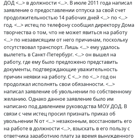
ДОД <...> в должности <...>. В июле 2011 года написал
заявление о предоставлении отпуска за свой счет
продолжительностью 14 рабочих дней <...> по <...>
год. <...> истец по телефону сообщил директору Дома
творчества о том, что не может явиться на работу
<...> по независящим от него причинам, поскольку
отсутствовал транспорт. Лишь <...> ему удалось
вылететь в Санкт-Петербург. <...> он вышел на
работу, где ему было предложено представить
документы, подтверждающие уважительность
причин неявки на работу. С <...> по <...> год он
продолжал исполнять свои обязанности. <...>
написал заявление об увольнении по собственному
желанию. Однако данное заявление было им
написано под давлением руководства МОУ ДОД. В
связи с чем истец просил признать приказ об
увольнении N от <...> незаконным, восстановить его
на работе в должности <...>, взыскать в его пользу с
ответчика заработную плату за время вынужденного