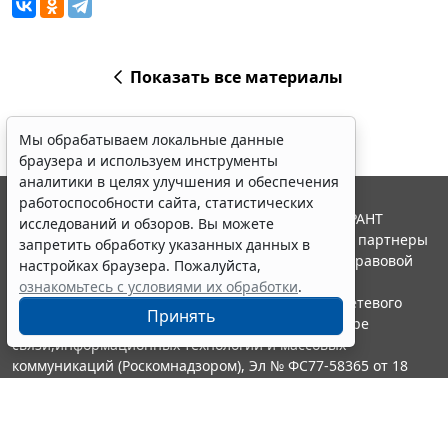
Показать все материалы
Мы обрабатываем локальные данные
браузера и используем инструменты
аналитики в целях улучшения и обеспечения
работоспособности сайта, статистических
© ООО "НПП "ГАРАНТ-СЕРВИС", 2026. Система ГАРАНТ
исследований и обзоров. Вы можете
выпускается с 1990 года. Компания "Гарант" и ее партнеры
запретить обработку указанных данных в
являются участниками Российской ассоциации правовой
настройках браузера. Пожалуйста,
информации ГАРАНТ.
ознакомьтесь с условиями их обработки
.
Портал ГАРАНТ.РУ зарегистрирован в качестве сетевого
Принять
издания Федеральной службой по надзору в сфере
связи,информационных технологий и массовых
коммуникаций (Роскомнадзором), Эл № ФС77-58365 от 18
июня 2014 года.
16+