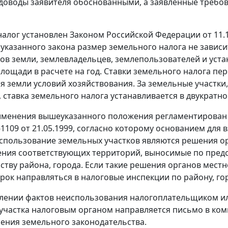
 доводы заявителя обоснованными, а заявленные тре
алог установлен Законом Российской Федерации
от 11.
указанного закона размер земельного налога не зависи
ов земли, землевладельцев, землепользователей и уста
лощади в расчете на год. Ставки земельного налога пе
я земли условий хозяйствования. За земельные участки
 ставка земельного налога устанавливается в двукратн
именения вышеуказанного положения регламентирован
1109 от 21.05.1999
, согласно которому основанием для
спользование земельных участков являются решения о
ния соответствующих территорий, выносимые по пред
ству района, города. Если такие решения органов мест
рок направляться в налоговые инспекции по району, гор
лении фактов неиспользования налогоплательщиком и
участка налоговым органом направляется письмо в ком
ения земельного законодательства.