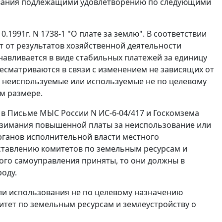
бования подлежащими удовлетворению по следующими
10.1991г. N 1738-1
"О плате за землю". В соответствии
т от результатов хозяйственной деятельности
навливается в виде стабильных платежей за единицу
ресматриваются в связи с изменением не зависящих от
, неиспользуемые или используемые не по целевому
ом размере.
 в Письме МЫС России
N ИС-6-04/417
и Госкомзема
 взимания повышенной платы за неиспользование или
рганов исполнительной власти местного
ставлению комитетов по земельным ресурсам и
ного самоуправления приняты, то они должны в
оду.
ли использования не по целевому назначению
итет по земельным ресурсам и землеустройству о