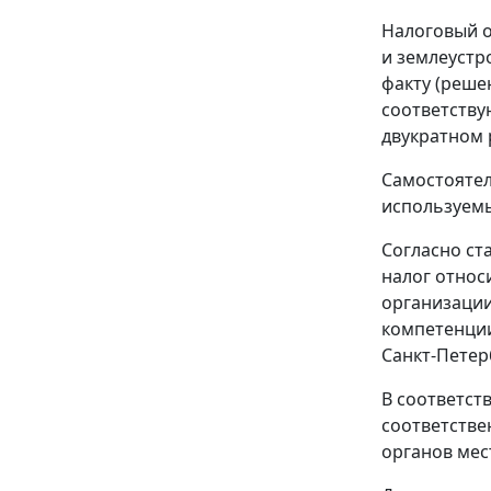
Налоговый о
и землеустр
факту (реше
соответству
двукратном 
Самостоятел
используемы
Согласно ст
налог относ
организации
компетенции
Санкт-Петер
В соответст
соответстве
органов мес