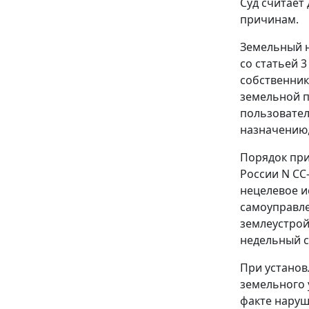
Суд считает
причинам.
Земельный н
со
статьей 3
собственник
земельной п
пользовател
назначению,
Порядок пр
России
N СС-
нецелевое и
самоуправле
землеустрой
недельный с
При установ
земельного 
факте наруш