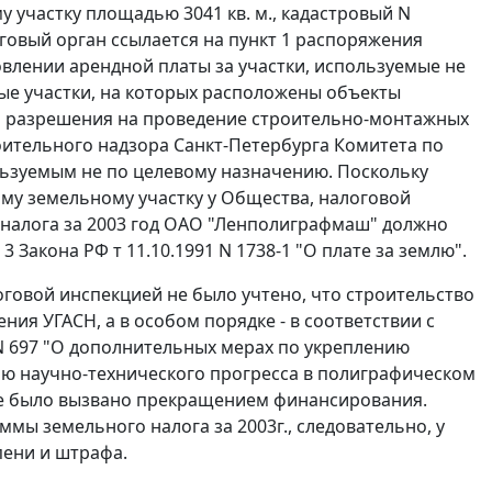
 участку площадью 3041 кв. м., кадастровый N
оговый орган ссылается на
пункт 1
распоряжения
новлении арендной платы за участки, используемые не
ные участки, на которых расположены объекты
ия разрешения на проведение строительно-монтажных
оительного надзора Санкт-Петербурга Комитета по
пользуемым не по целевому назначению. Поскольку
му земельному участку у Общества, налоговой
 налога за 2003 год ОАО "Ленполиграфмаш" должно
 3
Закона РФ т 11.10.1991 N 1738-1 "О плате за землю".
говой инспекцией не было учтено, что строительство
ия УГАСН, а в особом порядке - в соответствии с
 N 697 "О дополнительных мерах по укреплению
ию научно-технического прогресса в полиграфическом
ке было вызвано прекращением финансирования.
ы земельного налога за 2003г., следовательно, у
пени и штрафа.