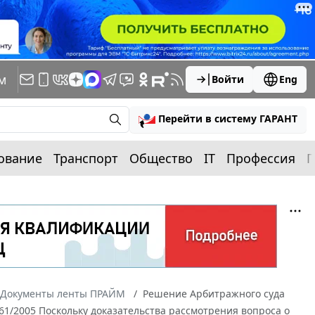
м
Войти
Eng
Перейти в систему ГАРАНТ
ование
Транспорт
Общество
IT
Профессия
П
Документы ленты ПРАЙМ
Решение Арбитражного суда
161/2005 Поскольку доказательства рассмотрения вопроса о