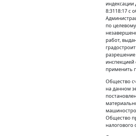
индексации 
8:3118:17 с
Администрац
по целевому
незавершенн
работ, выда
градостроит
разрешение 
инспекцией 
применить 
Общество сч
на данном з
постановлен
материально
машинострое
Общество пр
налогового 