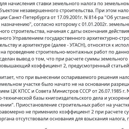
для начисления ставки земельного налога по земельному
 объектом незавершенного строительства. При этом нал
ии Санкт-Петербурга от 17.09.2001г. N 814-ра "Об уста
 назначению", согласно которому с 01.01.2002г. земель
ого строительства, начиная с даты окончания действ
нного Управлением государственного архитектурно-стр
ельству и архитектуре (далее - УГАСН), относятся к ис
на проведение строительно-монтажных работ по данно
сделан вывод о том, что при расчете суммы земельного
повышающий коэффициент 2, предусмотренный
статьей
итает, что при вынесении оспариваемого решения нало
емельном участке было начато не на основании разрешен
ием ЦК КПСС и Совета Министров СССР от 26.07.1985 г.
-технической базы книгоиздательского дела и ускорен
нии". Приостановление строительных работ на участ
авомерно не применило коэффициент 2 при расчете сумм
органа отсутствовали основания для взыскания налога, 