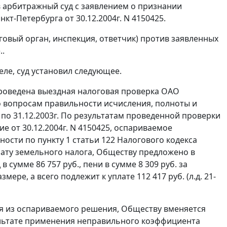
в арбитражный суд с заявлением о признании
-Петербурга от 30.12.2004г. N 4150425.
говый орган, инспекция, ответчик) против заявленных
..
еле, суд установил следующее.
роведена выездная налоговая проверка ОАО
 вопросам правильности исчисления, полноты и
 по 31.12.2003г. По результатам проведенной проверки
ие от 30.12.2004г. N 4150425, оспариваемое
нности по
пункту 1 статьи 122
Налогового кодекса
лату земельного налога, Обществу предложено в
 сумме 86 757 руб., пени в сумме 8 309 руб. за
ре, а всего подлежит к уплате 112 417 руб. (л.д. 21-
ся из оспариваемого решения, Обществу вменяется
езультате применения неправильного коэффициента