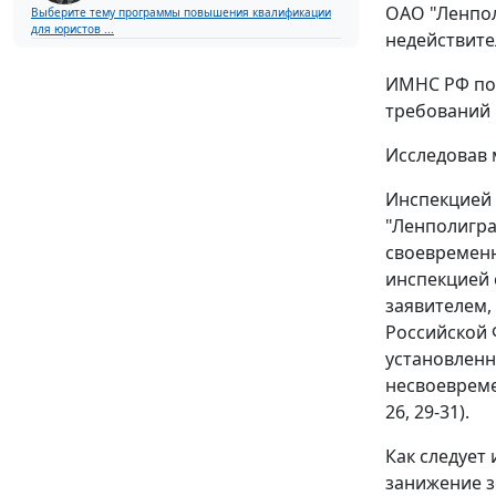
ОАО "Ленпол
Выберите тему программы повышения квалификации
для юристов ...
недействите
ИМНС РФ по 
требований в
Исследовав 
Инспекцией 
"Ленполигра
своевременн
инспекцией с
заявителем,
Российской 
установленны
несвоевремен
26, 29-31).
Как следует
занижение з