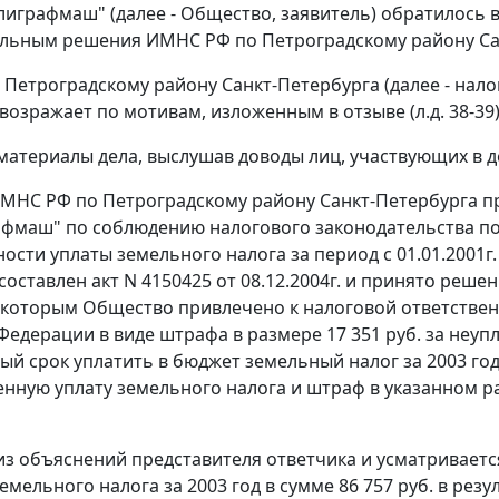
играфмаш" (далее - Общество, заявитель) обратилось 
льным решения ИМНС РФ по Петроградскому району Санкт
Петроградскому району Санкт-Петербурга (далее - нало
озражает по мотивам, изложенным в отзыве (л.д. 38-39)
материалы дела, выслушав доводы лиц, участвующих в д
МНС РФ по Петроградскому району Санкт-Петербурга п
фмаш" по соблюдению налогового законодательства по
ости уплаты земельного налога за период с 01.01.2001г.
оставлен акт N 4150425 от 08.12.2004г. и принято решен
 которым Общество привлечено к налоговой ответстве
Федерации в виде штрафа в размере 17 351 руб. за неуп
й срок уплатить в бюджет земельный налог за 2003 год в
ную уплату земельного налога и штраф в указанном разме
 из объяснений представителя ответчика и усматривает
емельного налога за 2003 год в сумме 86 757 руб. в р