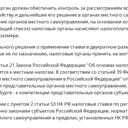
рган должен обеспечить контроль за рассмотрением во
ойству и дальнейшее его решение в органах местного 
ние органов местного самоуправления, на основании к
ющий список) налоговые органы начисляют налогоплате
размере.
ьного решения о применении ставки в двукратном разм
е не по назначению, налоговые органы принять не могу
атье 21 Закона Российской Федерации "Об основах нал
ится к местным налогам. В соответствии со
статьей 39
Фе
 местного самоуправления в Российской Федерации" оп
 представительных органов местного самоуправления, 
бурге - к компетенции представительных органов субъе
вии с
пунктом 2 статьи 53
НК РФ налоговые ставки по ре
нно законами субъектов Российской Федерации, норм
тного самоуправления в пределах, установленных
НК Р