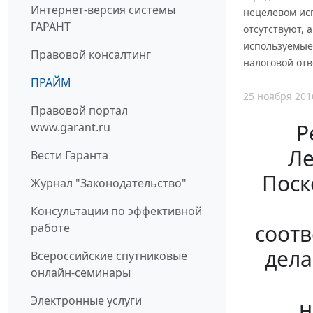
Интернет-версия системы
нецелевом ис
ГАРАНТ
отсутствуют, 
используемые
Правовой консалтинг
налоговой отв
ПРАЙМ
25 ноября 201
Правовой портал
Р
www.garant.ru
Ле
Вести Гаранта
Поск
Журнал "Законодательство"
Консультации по эффективной
соот
работе
дела
Всероссийские спутниковые
онлайн-семинары
Электронные услуги
н