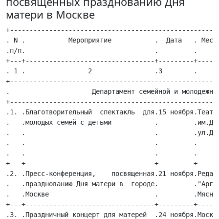
посвященных празднованию Дня
матери в Москве
+--------------------------------------------------------------------------------------------------+
. N .           Мероприятие           .  Дата   . Место проведения  .        Ответственный         .
.п/п.                                 .         .    мероприятия    .                              .
+---+---------------------------------+---------+-------------------+------------------------------.
. 1 .                2                .3        .         4         .              5               .
+--------------------------------------------------------------------------------------------------.
.                     Департамент семейной и молодежной политики города Москвы                     .
+--------------------------------------------------------------------------------------------------.
.1. .Благотворительный  спектакль  для.15 ноября.Театр        зверей.Департамент         семейной и.
.   .молодых семей с детьми           .         .им.Дурова          .молодежной   политики   города.
.   .                                 .         .ул.Дурова, д.4     .Москвы,    Фонд    возрождения.
.   .                                 .         .                   .национальных  традиций  "Новый.
.   .                                 .         .                   .век" тел. 680-62-73           .
+---+---------------------------------+---------+-------------------+------------------------------.
.2. .Пресс-конференция,    посвященная.21 ноября.Редакция     газеты.Департамент         семейной и.
.   .празднованию Дня матери в  городе.         ."Аргументы и факты".молодежной   политики   города.
.   .Москве                           .         .Мясницкая, 42      .Москвы тел. 680-62-73         .
+---+---------------------------------+---------+-------------------+------------------------------.
.3. .Праздничный концерт для матерей  .24 ноября.Московский         .Департамент         семейной и.
.   .                                 .         .международный   Дом.молодежной   политики   города.
.   .                                 .         .музыки (Театральный.Москвы,           Региональная.
.   .                                 .         .зал)               .общественная       организация.
.   .                                 .         .Космодамианская    .Артистическое         общество.
.   .                                 .         .наб., д.52, стр.8  ."Ассамблеи   искусств"    тел..
.   .                                 .         .                   .680-62-73                     .
+---+---------------------------------+---------+-------------------+------------------------------.
.4. .7-й Национальный конгресс матерей.24 ноября."Президент-Отель"  .Департамент         семейной и.
.   .России                           .         .ул.  Б.   Якиманка,.молодежной   политики   города.
.   .                                 .         .д.24               .Москвы,         некоммерческое.
.   .                                 .         .                   .партнерство      "Национальный.
.   .                                 .         .                   .конгресс     матерей"     тел..
.   .                                 .         .                   .680-62-73                     .
+---+---------------------------------+---------+-------------------+------------------------------.
.5. .Заседание круглого  стола  "Пусть.29 ноября.Департамент        .Департамент         семейной и.
.   .всегда будет мама"               .         .семейной          и.молодежной   политики   города.
.   .                                 .         .молодежной политики.Москвы, Координационный  совет.
.   .                                 .         .города       Москвы.общественных                 и.
.   .                                 .         .(конференц-зал)    .благотворительных организаций,.
.   .                                 .         .пр-т Мира,  д.  20,.оказывающих  помощь    семье и.
.   .                                 .         .корп. 1            .детям тел. 680-62-73          .
+---+---------------------------------+---------+-------------------+------------------------------.
.6. .Городской     конкурс     детских.ноябрь   .по отдельному плану.Департамент         семейной и.
.   .сочинений "О любимой маме"       .         .                   .молодежной   политики   города.
.   .                                 .         .                   .Москвы, Координационный  совет.
.   .                                 .         .                   .общественных                 и.
.   .                                 .         .                   .благотворительных организаций,.
.   .                                 .         .                   .оказывающих  помощь    семье и.
.   .                                 .         .                   .детям тел. 680-62-73          .
+--------------------------------------------------------------------------------------------------.
.   Управление Департамента семейной и молодежной политики Центрального административного округа   .
.                                          города Москвы                                           .
+--------------------------------------------------------------------------------------------------.
.7. .Праздничное   мероприятие   "Клуб.24 ноября.Кинотеатр  "Победа".Управление        Департамента.
.   .семейного кино"                  .         .ул. Абельмановская,.семейной и молодежной полити