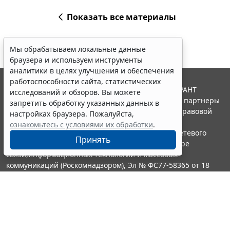
Показать все материалы
Мы обрабатываем локальные данные
браузера и используем инструменты
аналитики в целях улучшения и обеспечения
работоспособности сайта, статистических
© ООО "НПП "ГАРАНТ-СЕРВИС", 2026. Система ГАРАНТ
исследований и обзоров. Вы можете
выпускается с 1990 года. Компания "Гарант" и ее партнеры
запретить обработку указанных данных в
являются участниками Российской ассоциации правовой
настройках браузера. Пожалуйста,
информации ГАРАНТ.
ознакомьтесь с условиями их обработки
.
Портал ГАРАНТ.РУ зарегистрирован в качестве сетевого
Принять
издания Федеральной службой по надзору в сфере
связи,информационных технологий и массовых
коммуникаций (Роскомнадзором), Эл № ФС77-58365 от 18
июня 2014 года.
16+
Контакты
8-800-200-88-88