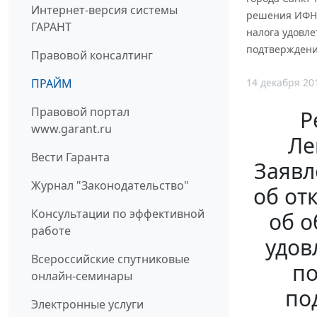
Интернет-версия системы
решения ИФНС
ГАРАНТ
налога удовле
подтверждени
Правовой консалтинг
14 декабря 20
ПРАЙМ
Правовой портал
Р
www.garant.ru
Ле
Вести Гаранта
Заявл
Журнал "Законодательство"
об от
Консультации по эффективной
об о
работе
удов
Всероссийские спутниковые
по
онлайн-семинары
по
Электронные услуги