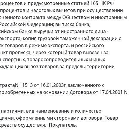
 процентов и предусмотренные
статьей 165
НК РФ
процентов и налоговых вычетов при осуществлении
люченного контракта между Обществом и иностранным
Российской Федерации; выписка банка,
ийском банке выручки от иностранного лица -
экспорта
; копия
грузовой таможенной декларации
с
ск товаров в
режиме экспорта
, и российского
нкт пропуска, через который товар вывезен за
нспортных, товаросопроводительных и иных
рждающих вывоз товаров за пределы территории
актаN 11513 от 16.01.2003г. заключенного с
, приобретенных на основании Договора от 17.04.2001 N
 партиями, вид наименование и количество
ациями, оформленными сторонами договора. Товар
средств осуществлял Покупатель.