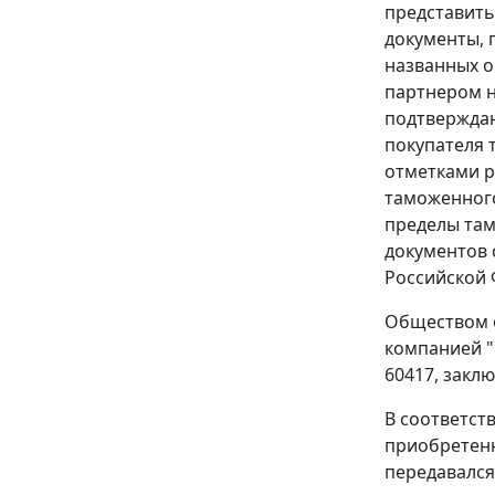
представить
документы, 
названных о
партнером н
подтверждаю
покупателя 
отметками р
таможенного
пределы там
документов 
Российской 
Обществом о
компанией "M
60417, заклю
В соответст
приобретенн
передавался