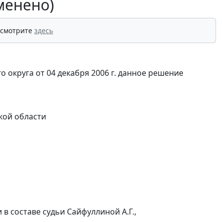
менено)
 смотрите
здесь
го округа
от 04 декабря 2006 г.
данное решение
кой области
в составе судьи Сайфуллиной А.Г.,