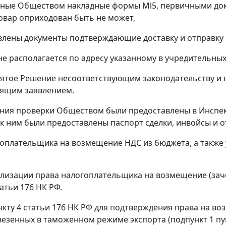
нные Обществом накладные формы
Ml5,
первичными док
овар оприходован быть не может,
авлены документы подтверждающие доставку и отправку 
не располагается по адресу указанному в учредительных
нятое Решение несоответствующим законодательству и
тоящим заявлением.
ения проверки Обществом были предоставлены в Инспе
к ним были предоставлены паспорт сделки, инвойсы и 
оплательщика на возмещение НДС из бюджета, а также 
лизации права налогоплательщика на возмещение (зачет
татьи 176
НК РФ.
нкту 4 статьи 176
НК РФ для подтверждения права на во
везенных в
таможенном режиме экспорта
(
подпункт 1 пу