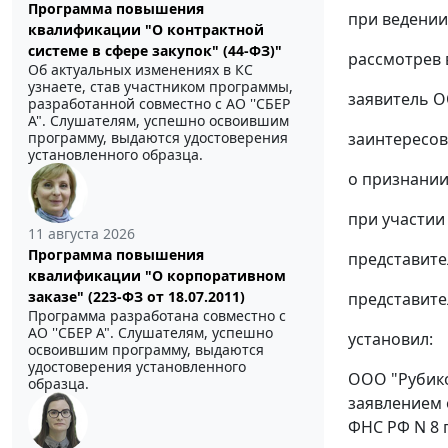
Программа повышения
при ведении
квалификации "О контрактной
системе в сфере закупок" (44-ФЗ)"
рассмотрев 
Об актуальных изменениях в КС
узнаете, став участником программы,
заявитель О
разработанной совместно с АО ''СБЕР
А". Слушателям, успешно освоившим
программу, выдаются удостоверения
заинтересов
установленного образца.
о признании
при участии
11 августа 2026
Программа повышения
представител
квалификации "О корпоративном
заказе" (223-ФЗ от 18.07.2011)
представител
Программа разработана совместно с
АО ''СБЕР А". Слушателям, успешно
установил:
освоившим программу, выдаются
удостоверения установленного
ООО "Рубико
образца.
заявлением 
ФНС РФ N 8 