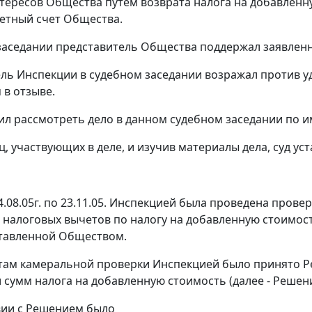
тересов Общества путем возврата налога на добавленну
четный счет Общества.
заседании представитель Общества поддержал заявлен
ль Инспекции в судебном заседании возражал против у
в отзыве.
ил рассмотреть дело в данном судебном заседании по 
ц, участвующих в деле, и изучив материалы дела, суд ус
24.08.05г. по 23.11.05. Инспекцией была проведена пров
 налоговых вычетов по налогу на добавленную стоимос
ставленной Обществом.
там камеральной проверки Инспекцией было принято Реш
сумм налога на добавленную стоимость (далее - Решени
вии с Решением было