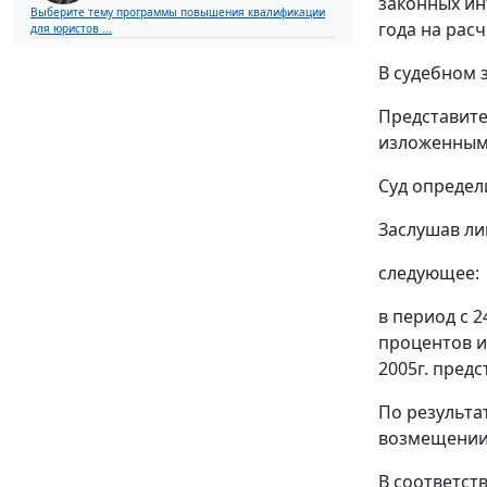
законных ин
Выберите тему программы повышения квалификации
года на рас
для юристов ...
В судебном 
Представите
изложенным 
Суд определ
Заслушав ли
следующее:
в период с 
процентов и
2005г. пред
По результа
возмещении 
В соответст