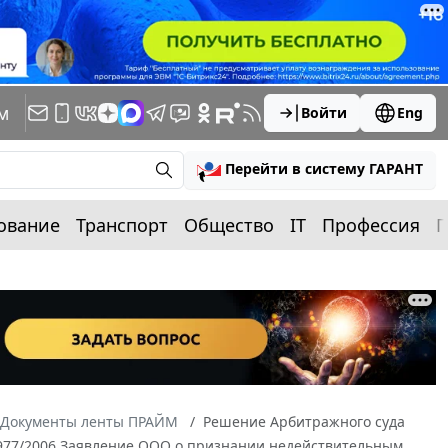
м
Войти
Eng
Перейти в систему ГАРАНТ
ование
Транспорт
Общество
IT
Профессия
П
Документы ленты ПРАЙМ
Решение Арбитражного суда
56-977/2006 Заявление ООО о признании недействительным