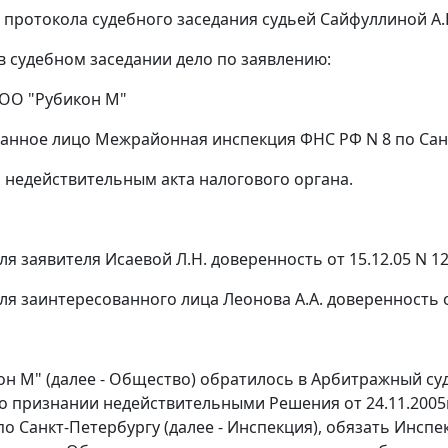
 протокола судебного заседания судьей Сайфуллиной А.Г
в судебном заседании дело по заявлению:
ОО "Рубикон М"
анное лицо Межрайонная инспекция ФНС РФ N 8 по Сан
 недействительным акта налогового органа.
я заявителя Исаевой Л.Н. доверенность от 15.12.05 N 12
я заинтересованного лица Леонова А.А. доверенность от 
н М" (далее - Общество) обратилось в Арбитражный суд
о признании недействительными Решения от 24.11.2005
по Санкт-Петербургу (далее - Инспекция), обязать Инс