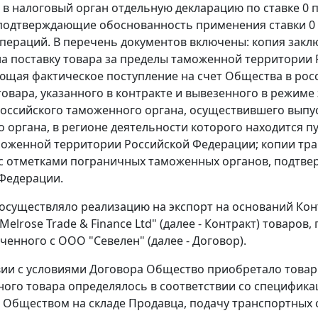
 в налоговый орган отдельную декларацию по ставке 0
подтверждающие обоснованность применения ставки 0 
пераций. В перечень документов включены: копия зак
а поставку товара за пределы таможенной территории 
щая фактическое поступление на счет Общества в росс
товара, указанного в контракте и вывезенного в
режиме 
оссийского таможенного органа, осуществившего выпу
 органа, в регионе деятельности которого находится пу
оженной территории Российской Федерации; копии тра
с отметками пограничных таможенных органов, подтве
Федерации.
существляло реализацию на экспорт на оснований Контр
elrose Trade & Finance Ltd" (далее - Контракт) товаров
ченного с ООО "Севелен" (далее - Договор).
вии с условиями Договора Общество приобретало товар
ого товара определялось в соответствии со специфик
 Обществом на складе Продавца, подачу транспортных 