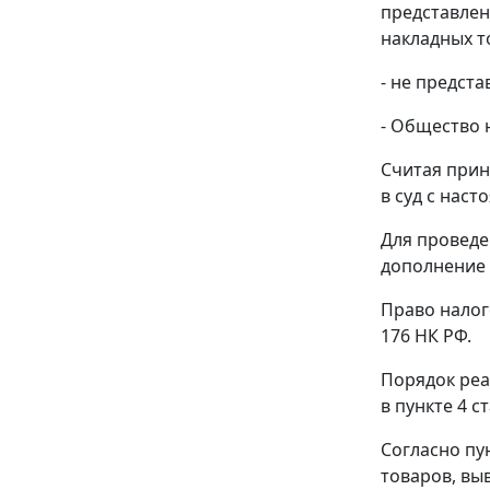
представле
накладных т
- не предст
- Общество 
Считая при
в суд с нас
Для провед
дополнение 
Право налог
176
НК РФ.
Порядок реа
в
пункте 4 с
Согласно
пу
товаров, вы