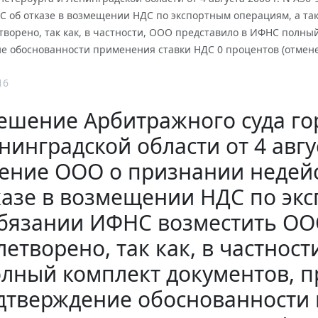
 об отказе в возмещении НДС по экспортным операциям, а та
творено, так как, в частности, ООО представило в ИФНС полны
е обоснованности применения ставки НДС 0 процентов (отмен
16
ешение Арбитражного суда го
нинградской области от 4 авгус
ение ООО о признании неде
казе в возмещении НДС по эк
бязании ИФНС возместить ОО
летворено, так как, в частнос
лный комплект документов, п
дтверждение обоснованности 