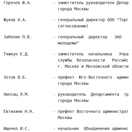
Горячев Ю.А.         - заместитель руководителя Департа
Жуков А.А.           - генеральный директор ООО "Торгов
Забелин П.В.         - генеральный  директор   ЗАО   "М
Тяжкун Е.Д.          - заместитель  начальника   Управл
                       службы  безопасности   Российско
Зотов В.Б.           - префект  Юго-Восточного  админис
Липсиц Л.М.          - руководитель  Департамента  тран
Евтихиев Н.Н.        - префект Восточного административ
Ищенко И.С.          - начальник  Объединения администр