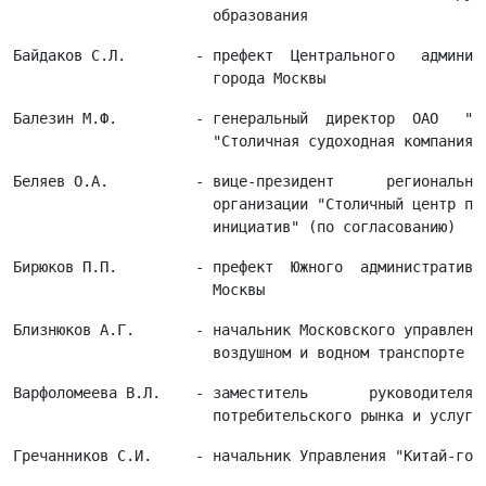
Байдаков С.Л.        - префект  Центрального   админист
Балезин М.Ф.         - генеральный  директор  ОАО   "Па
Беляев О.А.          - вице-президент      региональной
                       организации "Столичный центр под
Бирюков П.П.         - префект  Южного  административно
Близнюков А.Г.       - начальник Московского управления
Варфоломеева В.Л.    - заместитель       руководителя  