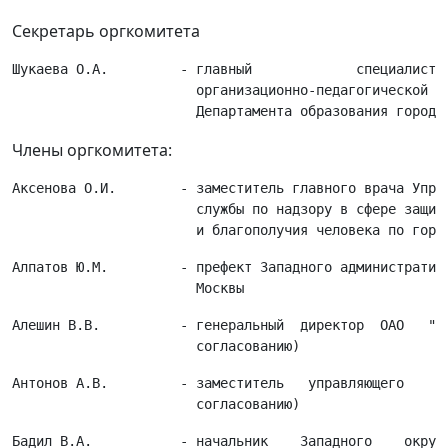
Секретарь оргкомитета
Шукаева О.А.         - главный             специалист  
                       организационно-педагогической   
Члены оргкомитета:
Аксенова О.И.        - заместитель главного врача Управ
                       службы по надзору в сфере защиты
Алпатов Ю.М.         - префект Западного административн
Алешин В.В.          - генеральный  директор  ОАО   "ОК
Антонов А.В.         - заместитель   управляющего    де
Бадил В.А.           - начальник    Западного    окружн