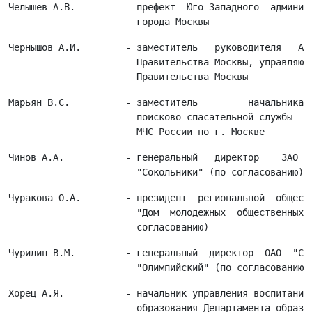
Челышев А.В.         - префект  Юго-Западного  админист
Чернышов А.И.        - заместитель   руководителя   Апп
                       Правительства Москвы, управляющи
Марьян В.С.          - заместитель         начальника  
                       поисково-спасательной службы  Гл
Чинов А.А.           - генеральный   директор    ЗАО   
Чуракова О.А.        - президент  региональной  обществ
                       "Дом  молодежных  общественных  
Чурилин В.М.         - генеральный  директор  ОАО  "Спо
Хорец А.Я.           - начальник управления воспитания 