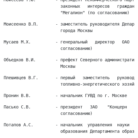
                       законных   интересов   граждан  
Моисеенко В.П.       - заместитель руководителя Департа
Мусаев М.Х.          - генеральный   директор   ОАО   "
Объедков В.И.        - префект Северного административн
Плешивцев В.Г.       - первый   заместитель   руководит
Пасько С.В.          - президент   ЗАО    "Концерн    К
Потапов А.С.         - начальник  управления  науки  и 