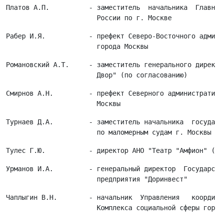
Платов А.П.          - заместитель  начальника  Главног
Рабер И.Я.           - префект Северо-Восточного админи
Романовский А.Т.     - заместитель генерального директо
Смирнов А.Н.         - префект Северного административн
Турнаев Д.А.         - заместитель начальника  государс
Урманов И.А.         - генеральный директор  Государств
Чаплыгин В.Н.        - начальник  Управления   координа