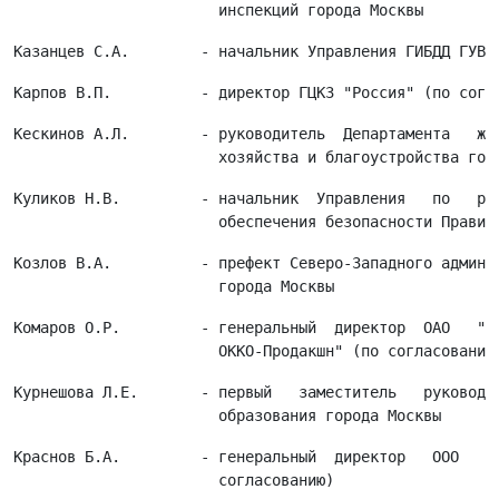
Кескинов А.Л.        - руководитель  Департамента   жил
Куликов Н.В.         - начальник  Управления   по   раб
Козлов В.А.          - префект Северо-Западного админис
Комаров О.Р.         - генеральный  директор  ОАО   "Пр
Курнешова Л.Е.       - первый   заместитель   руководит
Краснов Б.А.         - генеральный  директор   ООО   "Ф