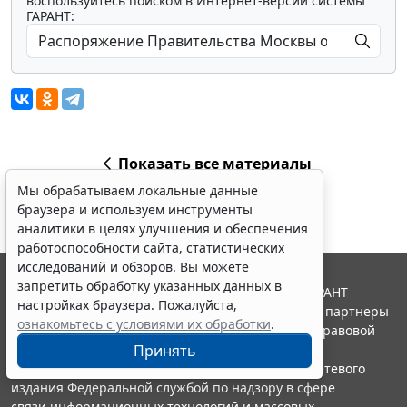
воспользуйтесь поиском в Интернет-версии системы
ГАРАНТ:
Мы обрабатываем локальные данные
браузера и используем инструменты
аналитики в целях улучшения и обеспечения
работоспособности сайта, статистических
исследований и обзоров. Вы можете
запретить обработку указанных данных в
Показать все материалы
настройках браузера. Пожалуйста,
ознакомьтесь с условиями их обработки
.
Принять
Erid: 4CQwVszH9pWwojUA9Q3
Реклама
© ООО "НПП "ГАРАНТ-СЕРВИС", 2026. Система ГАРАНТ
выпускается с 1990 года. Компания "Гарант" и ее партнеры
Получите полный доступ к системе
являются участниками Российской ассоциации правовой
ГАРАНТ бесплатно на 3 дня!
информации ГАРАНТ.
Портал ГАРАНТ.РУ зарегистрирован в качестве сетевого
Получить доступ
издания Федеральной службой по надзору в сфере
связи,информационных технологий и массовых