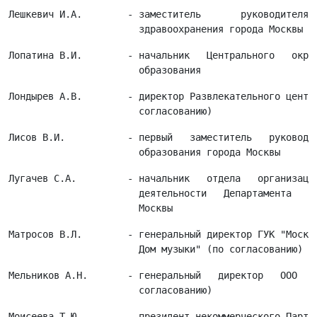
Лешкевич И.А.        - заместитель       руководителя  
Лопатина В.И.        - начальник   Центрального   окруж
Лондырев А.В.        - директор Развлекательного центра
Лисов В.И.           - первый   заместитель   руководит
Лугачев С.А.         - начальник   отдела   организацио
                       деятельности   Департамента   об
Матросов В.Л.        - генеральный директор ГУК "Москов
Мельников А.Н.       - генеральный   директор   ООО   "
Моисеева Т.Ю.        - президент некоммерческого Партне