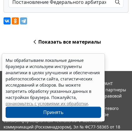
Показать все материалы
Мы обрабатываем локальные данные
браузера и используем инструменты
аналитики в целях улучшения и обеспечения
работоспособности сайта, статистических
© ООО "НПП "ГАРАНТ-СЕРВИС", 2026. Система ГАРАНТ
исследований и обзоров. Вы можете
выпускается с 1990 года. Компания "Гарант" и ее партнеры
запретить обработку указанных данных в
являются участниками Российской ассоциации правовой
настройках браузера. Пожалуйста,
информации ГАРАНТ.
ознакомьтесь с условиями их обработки
.
Портал ГАРАНТ.РУ зарегистрирован в качестве сетевого
Принять
издания Федеральной службой по надзору в сфере
связи,информационных технологий и массовых
коммуникаций (Роскомнадзором), Эл № ФС77-58365 от 18