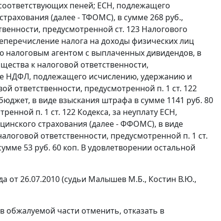
 соответствующих пеней; ЕСН, подлежащего
рахования (далее - ТФОМС), в сумме 268 руб.,
ственности, предусмотренной
ст. 123
Налогового
неперечисление налога на доходы физических лиц
ю налоговым агентом с выплаченных дивидендов, в
бщества к налоговой ответственности,
ние НДФЛ, подлежащего исчислению, удержанию и
вой ответственности, предусмотренной
п. 1 ст. 122
юджет, в виде взыскания штрафа в сумме 1141 руб. 80
енной п. 1 ст. 122 Кодекса, за неуплату ЕСН,
нского страхования (далее - ФФОМС), в виде
налоговой ответственности, предусмотренной п. 1 ст.
умме 53 руб. 60 коп. В удовлетворении остальной
от 26.07.2010 (судьи Малышев М.Б., Костин В.Ю.,
в обжалуемой части отменить, отказать в