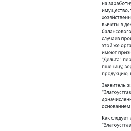
на заработн
имущество, 
хозяйственно
вычеты в де
балансового
случаев про
этой же орг
имеют призн
"Дельта" пе
пшеницу, зе
продукцию, 
Заявитель ж
"Златоустга
доначисленн
основанием 
Как следует
"Златоустгаз