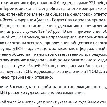
 зачислению в федеральный бюджет, в сумме 321 руб.,
в Территориальный фонд обязательного медицинского ст
ющих пеней; привлечения общества к налоговой ответ
сийской Федерации (далее - Кодекс), за неправомерное 
ФЛ), подлежащего исчислению, удержанию, перечислени
ния штрафа в сумме 139 157 руб. 40 коп.; привлечения о
нной ст. 123 Кодекса, за неправомерное неперечисле
ю налоговым агентом; привлечения общества к налого
 неуплату ЕСН, подлежащего зачислению в федеральный б
чения общества к налоговой ответственности, предусмотр
 зачислению в Федеральный фонд обязательного медици
трафа в сумме 64 руб. 20 коп.; привлечения общества к 
, за неуплату ЕСН, подлежащего зачислению в ТФОМС, в с
енных требований отказано.
ием Восемнадцатого арбитражного апелляционного суда 
.Н.) решение суда оставлено без изменения.
ной жалобе инспекция просит указанные судебные акты 