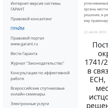
Интернет-версия системы
уплачиваемый
ГАРАНТ
органы местн
решения, в р
Правовой консалтинг
ему правонар
ПРАЙМ
22 июля 2016
Правовой портал
Пос
www.garant.ru
ок
Вести Гаранта
1741/
Журнал "Законодательство"
в свя
Консультации по эффективной
ЕСН,
работе
мес
Всероссийские спутниковые
онлайн-семинары
истц
решен
Электронные услуги