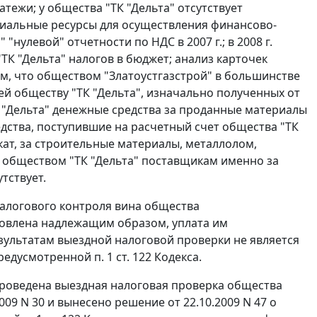
тежи; у общества "ТК "Дельта" отсутствует
риальные ресурсы для осуществления финансово-
нулевой" отчетности по НДС в 2007 г.; в 2008 г.
ТК "Дельта" налогов в бюджет; анализ карточек
том, что обществом "Златоустгазстрой" в большинстве
й обществу "ТК "Дельта", изначально полученных от
 "Дельта" денежные средства за проданные материалы
дства, поступившие на расчетный счет общества "ТК
кат, за строительные материалы, металлолом,
е обществом "ТК "Дельта" поставщикам именно за
тствует.
налогового контроля вина общества
новлена надлежащим образом, уплата им
ультатам выездной налоговой проверки не является
 предусмотренной
п. 1 ст. 122
Кодекса.
 проведена выездная налоговая проверка общества
009 N 30 и вынесено решение от 22.10.2009 N 47 о