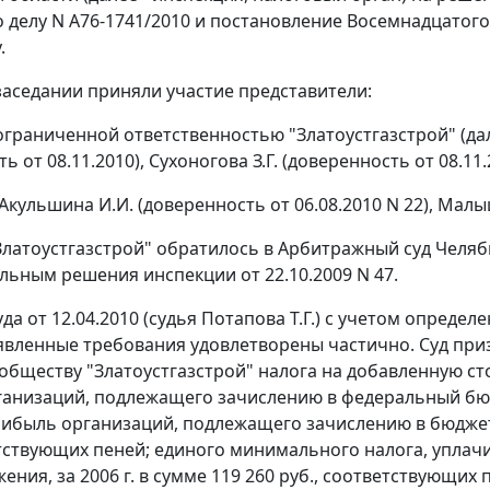
по делу N А76-1741/2010 и постановление Восемнадцатог
.
заседании приняли участие представители:
ограниченной ответственностью "Златоустгазстрой" (дале
ь от 08.11.2010), Сухоногова З.Г. (доверенность от 08.11.
Акульшина И.И. (доверенность от 06.08.2010 N 22), Малыш
латоустгазстрой" обратилось в Арбитражный суд Челяб
льным решения инспекции от 22.10.2009 N 47.
да от 12.04.2010 (судья Потапова Т.Г.) с учетом опреде
явленные требования удовлетворены частично. Суд при
обществу "Златоустгазстрой" налога на добавленную стои
анизаций, подлежащего зачислению в федеральный бюдж
рибыль организаций, подлежащего зачислению в бюджет
етствующих пеней; единого минимального налога, упла
ния, за 2006 г. в сумме 119 260 руб., соответствующих 