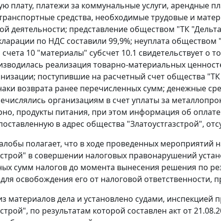
ую плату, платежи за коммунальные услуги, арендные пла
транспортные средства, необходимые трудовые и мате
й деятельности; представление обществом "ТК "Дельта" "
кларации по НДС составили 99,9%; неуплата обществом "
 счета 10 "материалы" субсчет 10.1 свидетельствует о 
изводилась реализация товарно-материальных ценносте
анизации; поступившие на расчетный счет общества "ТК
аки возврата ранее перечисленных сумм; денежные сре
речислялись организациям в счет уплаты за металлопро
рно, продукты питания, при этом информация об оплат
поставленную в адрес общества "Златоустгазстрой", отсу
алобы полагает, что в ходе проведенных мероприятий 
зстрой" в совершении налоговых правонарушений уста
ых сумм налогов до момента вынесения решения по рез
для освобождения его от налоговой ответственности,
 из материалов дела и установлено судами, инспекцией
строй", по результатам которой составлен акт от 21.08.2