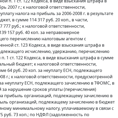
нной
п. 1 ст. 122
Кодекса, в виде взыскания штрафа в
брь 2007 г.; к налоговой ответственности,
уплату налога на прибыль за 2006-2008 г. в результате
т, в сумме 114 317 руб. 20 коп., в части,
 777 руб.; к налоговой ответственности,
139 157 руб. 40 коп. за неправомерное
щего перечислению налоговым агентом с
нной ст. 123 Кодекса, в виде взыскания штрафа в
подлежащего исчислению, удержанию, перечислению
. 1 ст. 122 Кодекса, в виде взыскания штрафа в сумме
ральный бюджет; к налоговой ответственности,
мме 64 руб. 20 коп. за неуплату ЕСН, подлежащего
8 г.; к налоговой ответственности, предусмотренной
оп. за неуплату ЕСН, подлежащего зачислению в ТФОМС, в
ей за нарушение сроков уплаты (перечисления)
огу на прибыль организаций, подлежащему зачислению в
рибыль организаций, подлежащему зачислению в бюджет
единому минимальному налогу, уплачиваемому в связи с
руб. 73 коп.; по НДФЛ (задолженность по