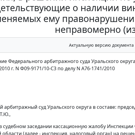
детельствующие о наличии ви
еняемых ему правонарушений
неправомерно (и
Актуальную версию документа
ие Федерального арбитражного суда Уральского округ
2010 г. N Ф09-9171/10-С3 по делу N А76-1741/2010
 арбитражный суд Уральского округа в составе: председа
Т.Ю.,
в судебном заседании кассационную жалобу Инспекции 
 области (далее - инспекция, налоговый орган) на реш