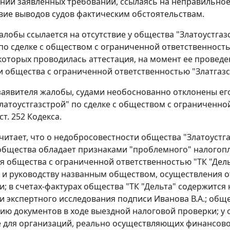
нии заявленных требований, ссылаясь на неправильно
вие выводов судов фактическим обстоятельствам.
алобы ссылается на отсутствие у общества "Златоустга
по сделке с обществом с ограниченной ответственностью
оторых проводилась аттестация, на момент ее проведе
 общества с ограниченной ответственностью "Златгазс
аявителя жалобы, судами необоснованно отклонены его
латоустгазстрой" по сделке с обществом с ограниченно
 ст. 252
Кодекса.
читает, что о недобросовестности общества "Златоустг
общества обладает признаками "проблемного" налогопла
я общества с ограниченной ответственностью "ТК "Дель
и руководству названным обществом, осуществления о
и; в
счетах-фактурах
общества "ТК "Дельта" содержится
и экспертного исследования подписи Иванова В.А.; обще
ию документов в ходе выездной налоговой проверки; у о
 для организаций, реально осуществляющих финансово-