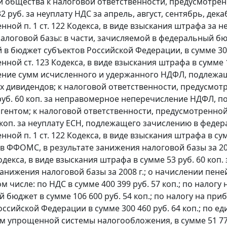
 общества к налоговой ответственности, предусмотре
2 руб. за неуплату НДС за апрель, август, сентябрь, дека
ной п. 1 ст. 122 Кодекса, в виде взыскания штрафа за не
логовой базы: в части, зачисляемой в федеральный бюдже
 в бюджет субъектов Российской Федерации, в сумме 307
енной
ст. 123
Кодекса, в виде взыскания штрафа в сумме 
ние сумм исчисленного и удержанного НДФЛ, подлежа
 дивидендов; к налоговой ответственности, предусмотре
руб. 60 коп. за неправомерное неперечисление НДФЛ, 
гентом; к налоговой ответственности, предусмотренной п
0 коп. за неуплату ЕСН, подлежащего зачислению в феде
ной п. 1 ст. 122 Кодекса, в виде взыскания штрафа в су
в ФФОМС, в результате занижения налоговой базы за 200
 Кодекса, в виде взыскания штрафа в сумме 53 руб. 60 к
занижения налоговой базы за 2008 г.; о начислении пен
ом числе: по НДС в сумме 400 399 руб. 57 коп.; по нал
 бюджет в сумме 106 600 руб. 54 коп.; по налогу на п
оссийской Федерации в сумме 300 460 руб. 64 коп.; по 
 упрощенной системы налогообложения, в сумме 51 775 