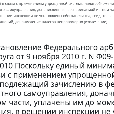
 в связи с применением упрощенной системы налогообложени
ого самоуправления, доначисленные в оспариваемой истцом ч
ешении инспекции не установлены обстоятельства, свидетель
ушений, доначисление налогов неправомерно (извлечение)
тановление Федерального арб
руга от 9 ноября 2010 г. N Ф09
2010 Поскольку единый миним
зи с применением упрощенно
 подлежащий зачислению в ф
тного самоуправления, дона
ом части, уплачены им до мо
ия, в решении инспекции не 