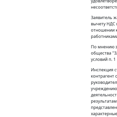
удовлетворе
несоответст
Заявитель ж
вычету НДС 
отношении к
работниками
По мнению з
общества "З
условий
п. 1
Инспекция с
контрагент 
руководител
учреждению 
деятельност
результатам
представлен
характерные