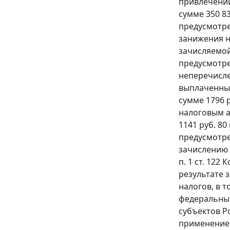
привлечении
сумме 350 83
предусмотрен
занижения на
зачисляемой
предусмотр
неперечисле
выплаченных
сумме 1796 
налоговым а
1141 руб. 8
предусмотрен
зачислению 
п. 1 ст. 122
результате 
налогов, в т
федеральный
субъектов Р
применением