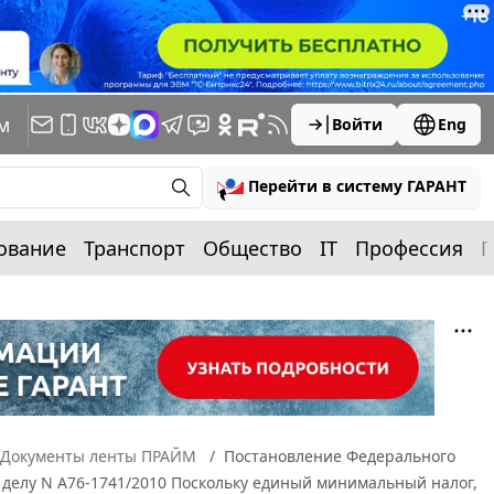
м
Войти
Eng
Перейти в систему ГАРАНТ
ование
Транспорт
Общество
IT
Профессия
П
Документы ленты ПРАЙМ
Постановление Федерального
по делу N А76-1741/2010 Поскольку единый минимальный налог,