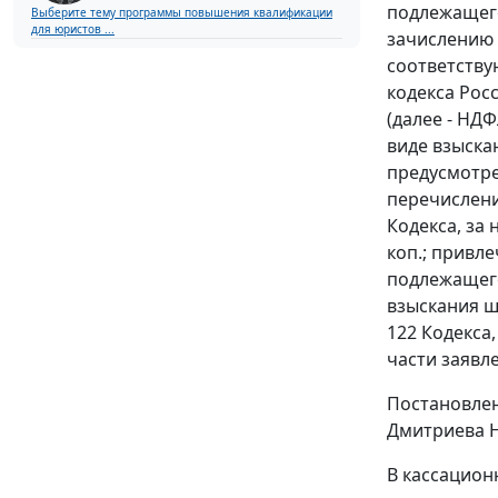
подлежащего
Выберите тему программы повышения квалификации
для юристов ...
зачислению 
соответству
кодекса Рос
(далее - НД
виде взыска
предусмотре
перечислени
Кодекса, за
коп.; привле
подлежащего
взыскания ш
122 Кодекса
части заявл
Постановлен
Дмитриева Н
В кассацион