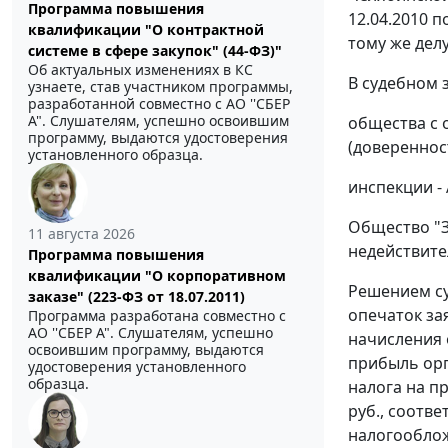
Программа повышения
12.04.2010 
квалификации "О контрактной
тому же делу
системе в сфере закупок" (44-ФЗ)"
Об актуальных изменениях в КС
В судебном 
узнаете, став участником программы,
разработанной совместно с АО ''СБЕР
А". Слушателям, успешно освоившим
общества с 
программу, выдаются удостоверения
(доверенност
установленного образца.
инспекции - 
Общество "З
11 августа 2026
недействите
Программа повышения
квалификации "О корпоративном
Решением су
заказе" (223-ФЗ от 18.07.2011)
опечаток за
Программа разработана совместно с
АО ''СБЕР А". Слушателям, успешно
начисления 
освоившим программу, выдаются
прибыль орг
удостоверения установленного
образца.
налога на п
руб., соотв
налогообложе