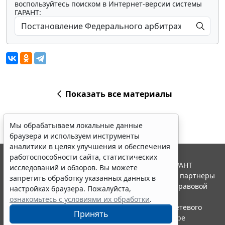
воспользуйтесь поиском в Интернет-версии системы
ГАРАНТ:
Показать все материалы
Мы обрабатываем локальные данные
браузера и используем инструменты
аналитики в целях улучшения и обеспечения
работоспособности сайта, статистических
© ООО "НПП "ГАРАНТ-СЕРВИС", 2026. Система ГАРАНТ
исследований и обзоров. Вы можете
выпускается с 1990 года. Компания "Гарант" и ее партнеры
запретить обработку указанных данных в
являются участниками Российской ассоциации правовой
настройках браузера. Пожалуйста,
информации ГАРАНТ.
ознакомьтесь с условиями их обработки
.
Портал ГАРАНТ.РУ зарегистрирован в качестве сетевого
Принять
издания Федеральной службой по надзору в сфере