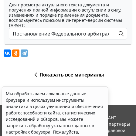
Для просмотра актуального текста документа и
получения полной информации о вступлении в силу,
изменениях и порядке применения документа,
воспользуйтесь поиском в Интернет-версии системы
ГАРАНТ:
Показать все материалы
Мы обрабатываем локальные данные
браузера и используем инструменты
аналитики в целях улучшения и обеспечения
работоспособности сайта, статистических
© ООО "НПП "ГАРАНТ-СЕРВИС", 2026. Система ГАРАНТ
исследований и обзоров. Вы можете
выпускается с 1990 года. Компания "Гарант" и ее партнеры
запретить обработку указанных данных в
являются участниками Российской ассоциации правовой
настройках браузера. Пожалуйста,