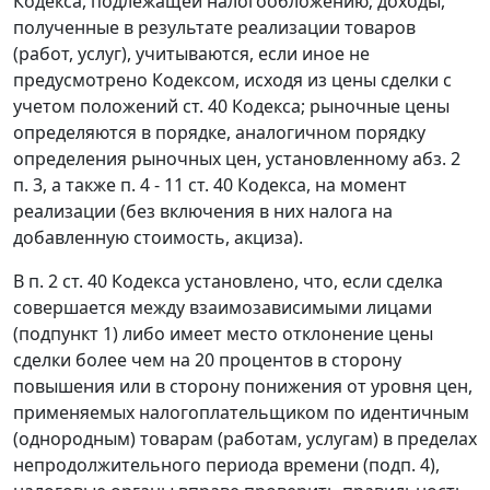
Кодекса, подлежащей налогообложению; доходы,
полученные в результате реализации товаров
(работ, услуг), учитываются, если иное не
предусмотрено
Кодексом
, исходя из цены сделки с
учетом положений
ст. 40
Кодекса; рыночные цены
определяются в порядке, аналогичном порядку
определения рыночных цен, установленному
абз. 2
п. 3,
а также
п. 4 - 11 ст. 40
Кодекса, на момент
реализации (без включения в них налога на
добавленную стоимость, акциза).
В
п. 2 ст. 40
Кодекса установлено, что, если сделка
совершается между взаимозависимыми лицами
(
подпункт 1
) либо имеет место отклонение цены
сделки более чем на 20 процентов в сторону
повышения или в сторону понижения от уровня цен,
применяемых налогоплательщиком по идентичным
(однородным) товарам (работам, услугам) в пределах
непродолжительного периода времени (
подп. 4
),