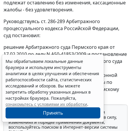
подлежат оставлению без изменения, кассационные
жалобы - без удовлетворения.
Руководствуясь
ст. 286-289
Арбитражного
процессуального кодекса Российской Федерации,
суд постановил:
решение Арбитражного суда Пермского края от
17.02.2010 по делу N А50-41853/2009 и постановление
Семнадцатого арбитражного апелляционного суда
Мы обрабатываем локальные данные
браузера и используем инструменты
от 29.04.2010 по тому же делу оставить без
аналитики в целях улучшения и обеспечения
изменения, кассационную жалобу Межрайонной
работоспособности сайта, статистических
инспекции Федеральной налоговой службы по
исследований и обзоров. Вы можете
крупнейшим налогоплательщикам по Пермскому
запретить обработку указанных данных в
краю - без удовлетворения.
настройках браузера. Пожалуйста,
ознакомьтесь с условиями их обработки
.
Для просмотра актуального текста документа и
Принять
получения полной информации о вступлении в силу,
изменениях и порядке применения документа,
воспользуйтесь поиском в Интернет-версии системы